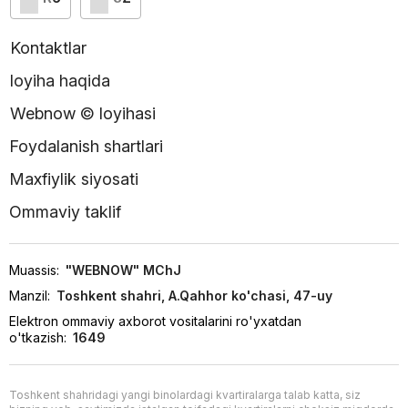
Kontaktlar
loyiha haqida
Webnow © loyihasi
Foydalanish shartlari
Maxfiylik siyosati
Ommaviy taklif
Muassis:
"WEBNOW" MChJ
Manzil:
Toshkent shahri, A.Qahhor ko'chasi, 47-uy
Elektron ommaviy axborot vositalarini ro'yxatdan
o'tkazish:
1649
Toshkent shahridagi yangi binolardagi kvartiralarga talab katta, siz