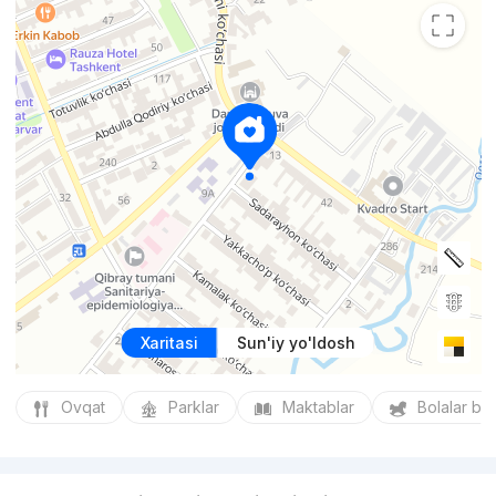
Xaritasi
Sun'iy yo'ldosh
Ovqat
Parklar
Maktablar
Bolalar bo