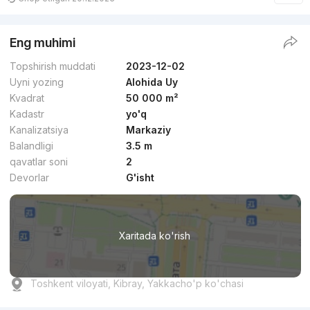
Eng muhimi
Topshirish muddati
2023-12-02
Uyni yozing
Alohida Uy
Kvadrat
50 000 m²
Kadastr
yo'q
Kanalizatsiya
Markaziy
Balandligi
3.5 m
qavatlar soni
2
Devorlar
G'isht
Xaritada ko'rish
Toshkent viloyati, Kibray, Yakkacho'p ko'chasi