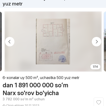
yuz metr
1/14
6-xonalar uy 500 m², uchastka 500 yuz metr
dan
1 891 000 000
soʻm
Narx so'rov bo'yicha
3 782 000
soʻm
m² uchun
Chop etilgan 20.12.2023