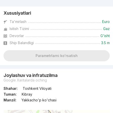
Reklama
Xususiyatlari
Ta'mirlash
Euro
Isitish Tizimi
Gaz
Devorlar
G'isht
Ship Balandligi
3.5 m
Parametrlarni ko'rsatish
Joylashuv va infratuzilma
Google Xaritalarda oching
Shahar:
Toshkent Viloyati
Tuman:
Kibray
Manzil:
Yakkacho'p ko'chasi