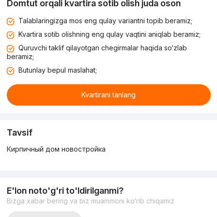
Domtut orqali kvartira sotib olish juda oson
Talablaringizga mos eng qulay variantni topib beramiz;
Kvartira sotib olishning eng qulay vaqtini aniqlab beramiz;
Quruvchi taklif qilayotgan chegirmalar haqida so‘zlab
beramiz;
Butunlay bepul maslahat;
Kvartirani tanlang
Tavsif
Кирпичный дом новостройка
E'lon noto'g'ri to'ldirilganmi?
Bizga xabar bering va biz muammoni ko‘rib chiqamiz