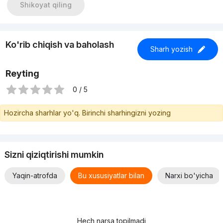
Shikoyat qiling
Ko'rib chiqish va baholash
Sharh yozish
Reyting
0 / 5
Hozircha sharhlar yo'q. Birinchi sharhingizni yozing
Sizni qiziqtirishi mumkin
Yaqin-atrofda
Bu xususiyatlar bilan
Narxi bo'yicha
Hech narsa topilmadi