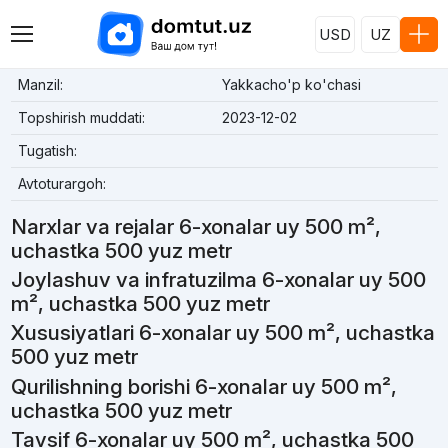
USD
UZ
Manzil:
Yakkacho'p ko'chasi
Topshirish muddati:
2023-12-02
Tugatish:
Avtoturargoh:
Narxlar va rejalar 6-xonalar uy 500 m²,
uchastka 500 yuz metr
Joylashuv va infratuzilma 6-xonalar uy 500
m², uchastka 500 yuz metr
Xususiyatlari 6-xonalar uy 500 m², uchastka
500 yuz metr
Qurilishning borishi 6-xonalar uy 500 m²,
uchastka 500 yuz metr
Tavsif 6-xonalar uy 500 m², uchastka 500