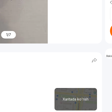
1/7
Rek
Xaritada ko'rish