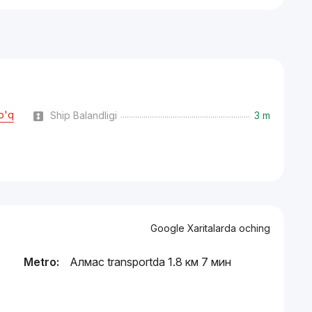
o'q
Ship Balandligi
3 m
Google Xaritalarda oching
Metro:
Алмас transportda 1.8 км 7 мин