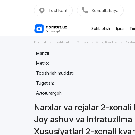
Toshkent
Konsultatsiya
Sotib olish
Ijara
Tu
Domtut
Toshkent
Sotish
Mulk, Kvartira
Rusta
Manzil:
Metro:
Topshirish muddati:
Tugatish:
Avtoturargoh:
Narxlar va rejalar 2-xonali
Joylashuv va infratuzilma 
Xususiyatlari 2-xonali kvar