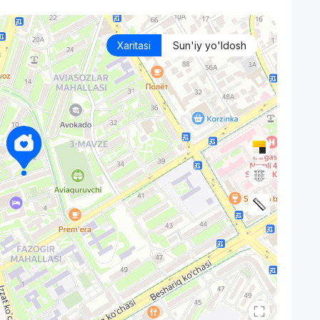
Xaritasi
Sun'iy yo'ldosh