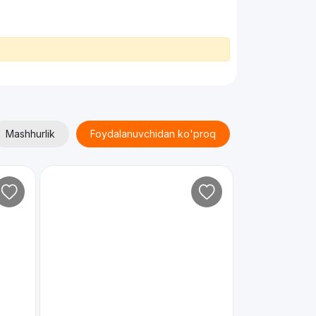
Mashhurlik
Foydalanuvchidan ko'proq