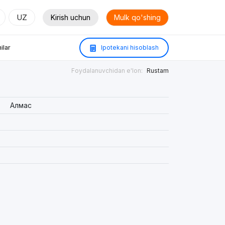
UZ
Kirish uchun
Mulk qo'shing
ilar
Ipotekani hisoblash
Foydalanuvchidan e'lon:
Rustam
Алмас