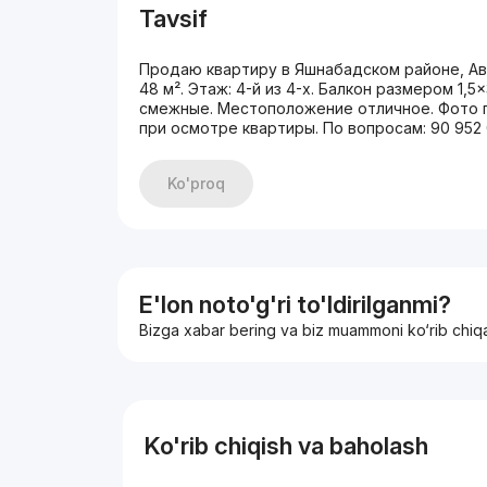
Tavsif
Продаю квартиру в Яшнабадском районе, Ави
48 м². Этаж: 4-й из 4-х. Балкон размером 1,
смежные. Местоположение отличное. Фото по
при осмотре квартиры. По вопросам: 90 952 
Ko'proq
E'lon noto'g'ri to'ldirilganmi?
Bizga xabar bering va biz muammoni ko‘rib chiq
Ko'rib chiqish va baholash