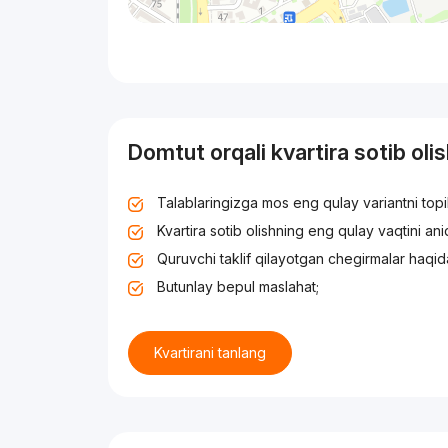
Domtut orqali kvartira sotib oli
Talablaringizga mos eng qulay variantni top
Kvartira sotib olishning eng qulay vaqtini an
Quruvchi taklif qilayotgan chegirmalar haqid
Butunlay bepul maslahat;
Kvartirani tanlang