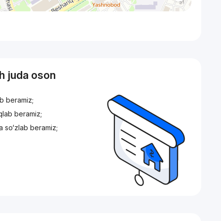
sh juda oson
ib beramiz;
iqlab beramiz;
a so‘zlab beramiz;