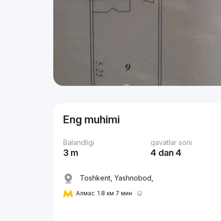
Eng muhimi
Balandligi
qavatlar soni
3 m
4 dan 4
Toshkent, Yashnobod,
Алмас
1.8 км 7 мин