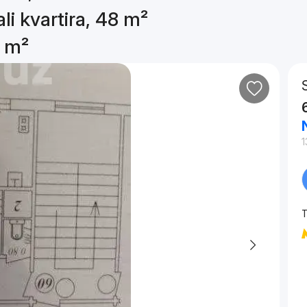
li kvartira, 48 m²
8 m²
1
T