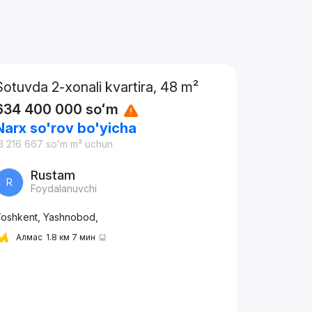
Sotuvda 2-xonali kvartira, 48 m²
634 400 000
soʻm
Narx so'rov bo'yicha
3 216 667
soʻm
m² uchun
Rustam
R
Foydalanuvchi
oshkent, Yashnobod,
Алмас
1.8 км 7 мин