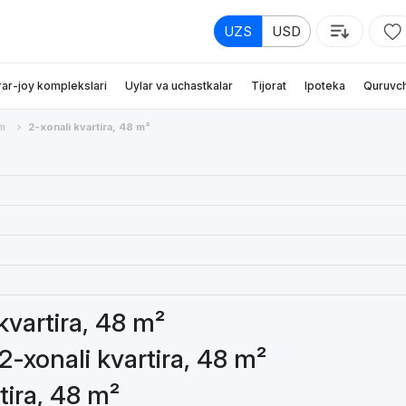
UZS
USD
rar-joy komplekslari
Uylar va uchastkalar
Tijorat
Ipoteka
Quruvch
m
2-xonali kvartira, 48 m²
 kvartira, 48 m²
2-xonali kvartira, 48 m²
tira, 48 m²