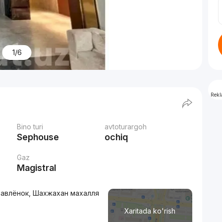
1/6
Rek
Bino turi
avtoturargoh
Sephouse
ochiq
Gaz
Magistral
уравлёнок, Шахжахан махалля
Xaritada ko'rish