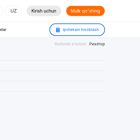
UZ
Kirish uchun
Mulk qo'shing
ilar
Ipotekani hisoblash
Rieltorlik e'lonlari:
Риэлтор