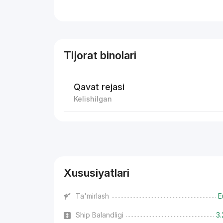
Tijorat binolari
Qavat rejasi
Kelishilgan
Reklama
Xususiyatlari
Ta'mirlash
E
Ship Balandligi
3.