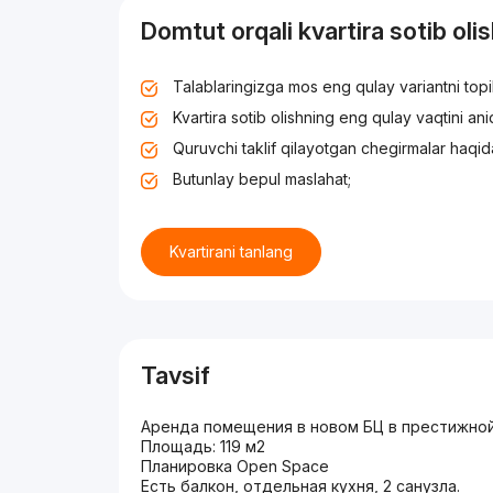
Domtut orqali kvartira sotib oli
Talablaringizga mos eng qulay variantni top
Kvartira sotib olishning eng qulay vaqtini an
Quruvchi taklif qilayotgan chegirmalar haqid
Butunlay bepul maslahat;
Kvartirani tanlang
Tavsif
Аренда помещения в новом БЦ в престижной
Площадь: 119 м2
Планировка Open Space
Есть балкон, отдельная кухня, 2 санузла.