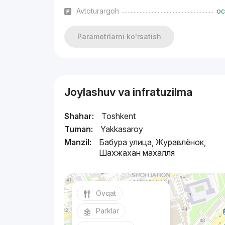
Avtoturargoh
oc
Parametrlarni ko'rsatish
Joylashuv va infratuzilma
Shahar:
Toshkent
Tuman:
Yakkasaroy
Manzil:
Бабура улица, Журавлёнок,
Шахжахан махалля
Ovqat
Parklar