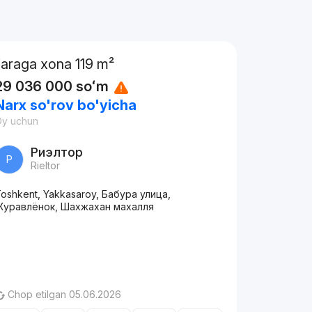
Ijaraga xona 119 m²
29 036 000
soʻm
Narx so'rov bo'yicha
Oy uchun
Риэлтор
Р
Rieltor
oshkent, Yakkasaroy, Бабура улица,
Журавлёнок, Шахжахан махалля
Chop etilgan 05.06.2026