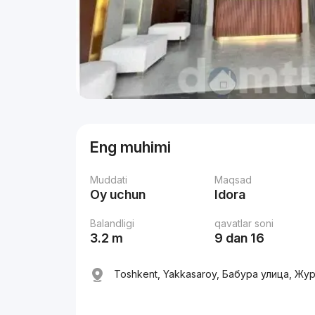
Eng muhimi
Muddati
Maqsad
Oy uchun
Idora
Balandligi
qavatlar soni
3.2 m
9 dan 16
Toshkent, Yakkasaroy, Бабура улица, Ж