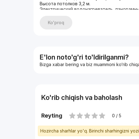
Высота потолков 3,2 м.
Электрический водонагреватель, панорамны
Система кондиционирования VRF.
Здание оснащено тремя современными лиф
Ko'proq
Гостевой и подземный паркинг.
Огороженная благоустроенная территория –
Круглосуточная консьерж-служба.
Стоимость аренды: 20 у.е. за 1 м².
Комиссия агентства: 50% от стоимости аренд
+998938013202
E'lon noto'g'ri to'ldirilganmi?
+998909865199
Bizga xabar bering va biz muammoni ko‘rib chiq
Лобар
Есть другие варианты. Обращайтесь!
Ko'rib chiqish va baholash
Reyting
0 / 5
Hozircha sharhlar yo'q. Birinchi sharhingizni yoz