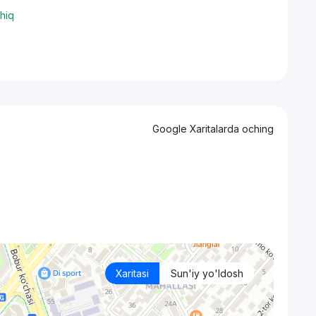
hiq
Google Xaritalarda oching
Xaritasi
Sun'iy yo'ldosh