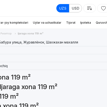
UZS
USD
rar-joy komplekslari
Uylar va uchastkalar
Tijorat
Ipoteka
Quruvch
Риэлтор
Ijaraga xona 119 m²
Бабура улица, Журавлёнок, Шахжахан махалля
ochiq
xona 119 m²
Ijaraga xona 119 m²
 119 m²
a xona 119 m²