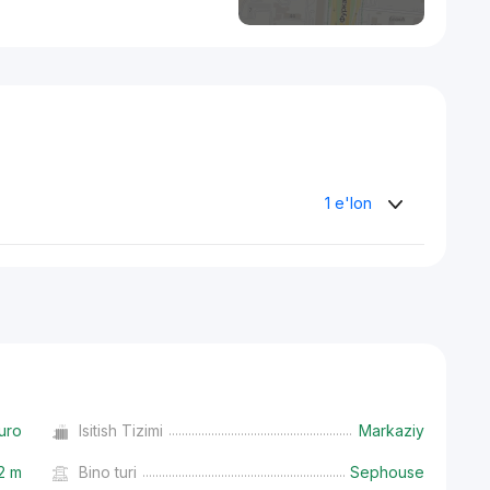
1 e'lon
uro
Isitish Tizimi
Markaziy
2 m
Bino turi
Sephouse