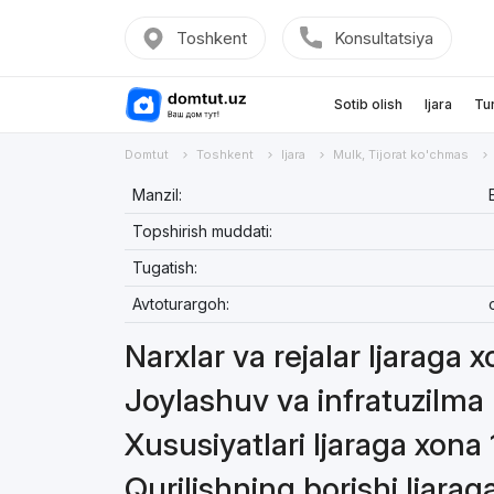
Toshkent
Konsultatsiya
Sotib olish
Ijara
Tu
Domtut
Toshkent
Ijara
Mulk, Tijorat ko'chmas
Manzil:
Topshirish muddati:
Tugatish:
Avtoturargoh:
Narxlar va rejalar Ijaraga 
Joylashuv va infratuzilma 
Xususiyatlari Ijaraga xona
Qurilishning borishi Ijarag