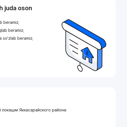
sh juda oson
ib beramiz;
iqlab beramiz;
a so‘zlab beramiz;
 локации Яккасарайского района: