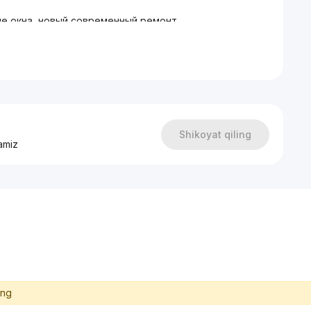
е окна, новый современный ремонт.
тами
 комфорт и безопасность вне офиса.
ы за 1 месяц.
Shikoyat qiling
amiz
ing