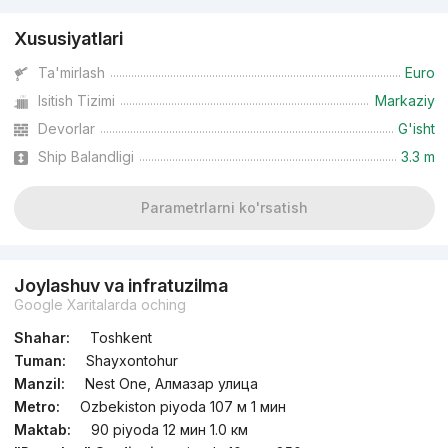
Xususiyatlari
Ta'mirlash
Euro
Isitish Tizimi
Markaziy
Devorlar
G'isht
Ship Balandligi
3.3 m
Parametrlarni ko'rsatish
Joylashuv va infratuzilma
Google Xaritalarda oching
Shahar:
Toshkent
Tuman:
Shayxontohur
Manzil:
Nest One, Алмазар улица
Metro:
Ozbekiston piyoda 107 м 1 мин
Maktab:
90 piyoda 12 мин 1.0 км