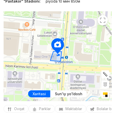
"Paxtakor" Stadioni:
piyoda 10 мин 850м
Xaritasi
Sun'iy yo'ldosh
Ovqat
Parklar
Maktablar
Bolalar bo