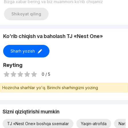
Bizga xabar bering va biz muammoni ko‘rib chiqamiz
Shikoyat qiling
Ko'rib chiqish va baholash TJ «Nest One»
Sharh yozish
Reyting
0 / 5
Hozircha sharhlar yo'q. Birinchi sharhingizni yozing
Sizni qiziqtirishi mumkin
TJ «Nest One» boshqa sxemalar
Yaqin-atrofda
Narx