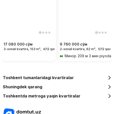
17 080 000
сўм
9 760 000
сўм
3-xonali kvartira, 153 m²,
4/12 qavat
2-xonali kvartira, 62 m²,
5/12 qavat
For days
Минор
209 м 3 мин piyoda
Toshkent tumanlaridagi kvartiralar
Shuningdek qarang
Toshkentda metroga yaqin kvartiralar