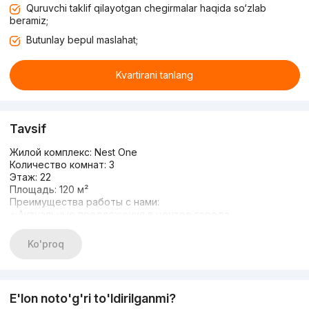
Quruvchi taklif qilayotgan chegirmalar haqida so‘zlab
beramiz;
Butunlay bepul maslahat;
Kvartirani tanlang
Tavsif
Жилой комплекс: Nest One
Количество комнат: 3
Этаж: 22
Площадь: 120 м²
Преимущества работы с нами:
• Актуальные предложения в центре города
• Индивидуальный подход к каждому клиенту
• Полное сопровождение на всех этапах сделки
Ko'proq
• Широкий выбор квартир под любые запросы
• Репутация, подтверждённая довольными клиентами
Свяжитесь с нами для подробной информации:
+998 77 444-44-03
E'lon noto'g'ri to'ldirilganmi?