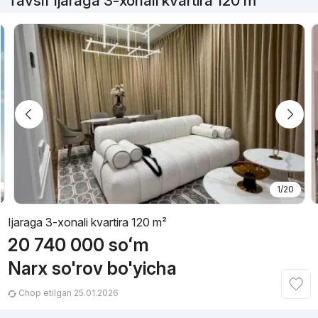
Tavsif Ijaraga 3-xonali kvartira 120 m²
1/20
Ijaraga 3-xonali kvartira 120 m²
20 740 000
soʻm
Narx so'rov bo'yicha
Chop etilgan 25.01.2026