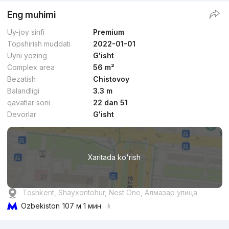
Eng muhimi
Uy-joy sinfi
Premium
Topshirish muddati
2022-01-01
Uyni yozing
G'isht
Complex area
56 m²
Bezatish
Chistovoy
Balandligi
3.3 m
qavatlar soni
22 dan 51
Devorlar
G'isht
Xaritada ko'rish
Toshkent, Shayxontohur, Nest One, Алмазар улица
Ozbekiston
107 м 1 мин
Reklama