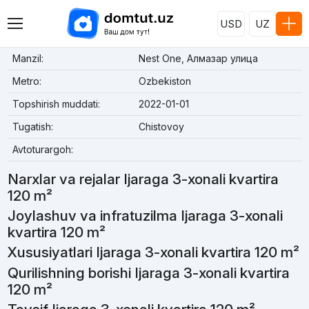
USD
UZ
Manzil:
Nest One, Алмазар улица
Metro:
Ozbekiston
Topshirish muddati:
2022-01-01
Tugatish:
Chistovoy
Avtoturargoh:
Narxlar va rejalar Ijaraga 3-xonali kvartira
120 m²
Joylashuv va infratuzilma Ijaraga 3-xonali
kvartira 120 m²
Xususiyatlari Ijaraga 3-xonali kvartira 120 m²
Qurilishning borishi Ijaraga 3-xonali kvartira
120 m²