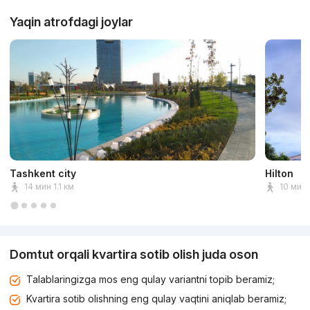
Yaqin atrofdagi joylar
Tashkent city
Hilton
14 мин 1.1 км
10 мин
Domtut orqali kvartira sotib olish juda oson
Talablaringizga mos eng qulay variantni topib beramiz;
Kvartira sotib olishning eng qulay vaqtini aniqlab beramiz;