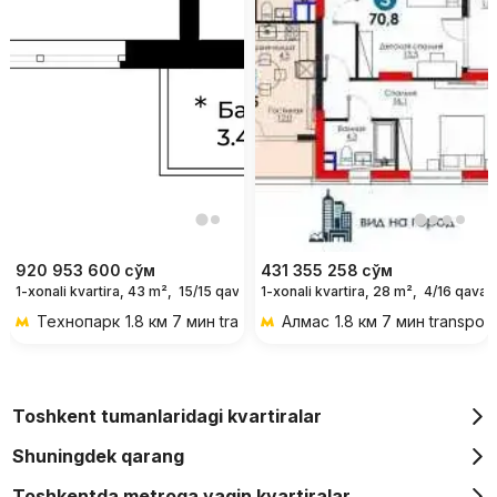
920 953 600
сўм
431 355 258
сўм
1-xonali kvartira, 43 m²,
15/15 qavat
1-xonali kvartira, 28 m²,
4/16 qavat
Технопарк
1.8 км 7 мин transportda
Алмас
1.8 км 7 мин transpor
Toshkent tumanlaridagi kvartiralar
Shuningdek qarang
Toshkentda metroga yaqin kvartiralar