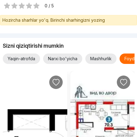
0 / 5
Hozircha sharhlar yo'q. Birinchi sharhingizni yozing
Sizni qiziqtirishi mumkin
Yaqin-atrofda
Narxi bo'yicha
Mashhurlik
Foyda