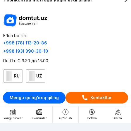
E'lon bo'limi
+998 (78) 113-20-86
+998 (93) 390-30-10
Пн-Пт. С 9:30 до 18:00
RU
UZ
Kontaktlar
Menga qo'ng'iroq qiling
Kontaktlar
loyiha haqida
Webnow © loyihasi
Yangi binolar
Kvartiralar
Qo'shish
Ipoteka
Xarita
Foydalanish shartlari