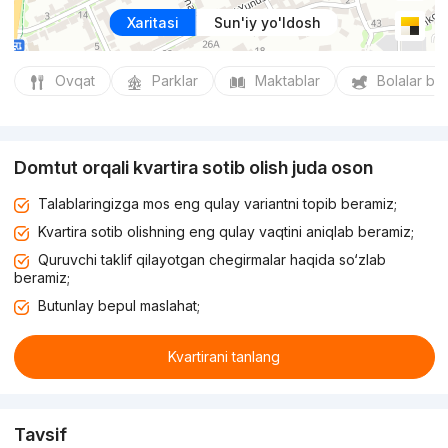
Xaritasi
Sun'iy yo'ldosh
Ovqat
Parklar
Maktablar
Bolalar bo
Domtut orqali kvartira sotib olish juda oson
Talablaringizga mos eng qulay variantni topib beramiz;
Kvartira sotib olishning eng qulay vaqtini aniqlab beramiz;
Quruvchi taklif qilayotgan chegirmalar haqida so‘zlab
beramiz;
Butunlay bepul maslahat;
Kvartirani tanlang
Tavsif