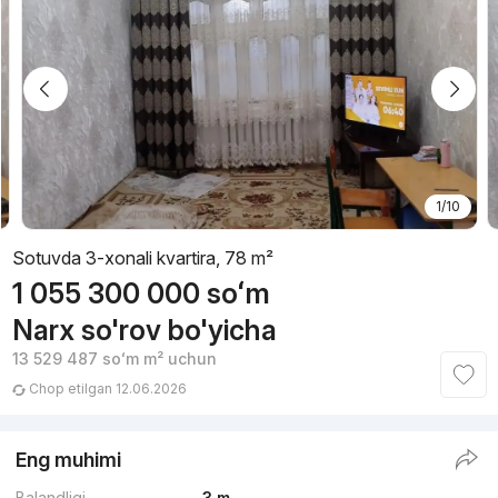
1/10
Sotuvda 3-xonali kvartira, 78 m²
1 055 300 000
soʻm
Narx so'rov bo'yicha
13 529 487
soʻm
m² uchun
Chop etilgan 12.06.2026
Eng muhimi
Balandligi
3 m