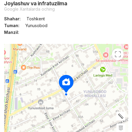
Joylashuv va infratuzilma
Google Xaritalarda oching
Shahar:
Toshkent
Tuman:
Yunusobod
Manzil: