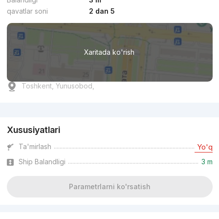
qavatlar soni
2 dan 5
Xaritada ko'rish
Toshkent, Yunusobod,
Reklama
Xususiyatlari
Ta'mirlash
Yo'q
Ship Balandligi
3 m
Parametrlarni ko'rsatish