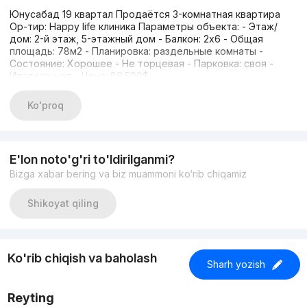
Юнусабад 19 квартал Продаётся 3-комнатная квартира
Ор-тир: Happy life клиника Параметры объекта: - Этаж/
дом: 2-й этаж, 5-этажный дом - Балкон: 2х6 - Общая
площадь: 78м2 - Планировка: раздельные комнаты -
Состояние: Хорошее - Не торцевая - Парковка: своя -
Ипотека: нет - Цена: 86.500$
Ko'proq
E'lon noto'g'ri to'ldirilganmi?
Bizga xabar bering va biz muammoni ko‘rib chiqamiz
Shikoyat qiling
Ko'rib chiqish va baholash
Sharh yozish
Reyting