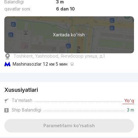
Balandligi
3 m
qavatlar soni
6 dan 10
Xaritada ko'rish
Toshkent, Yashnobod, Янгибозор улица, д.1
Mashinasozlar
1.2 км 5 мин
Reklama
Xususiyatlari
Ta'mirlash
Yo'q
Ship Balandligi
3 m
Parametrlarni ko'rsatish