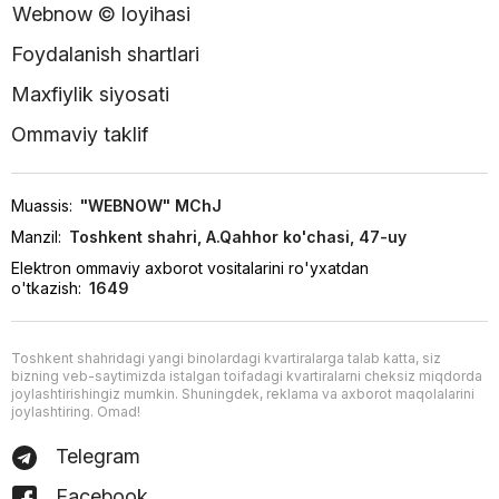
Webnow © loyihasi
Foydalanish shartlari
Maxfiylik siyosati
Ommaviy taklif
Muassis:
"WEBNOW" MChJ
Manzil:
Toshkent shahri, A.Qahhor ko'chasi, 47-uy
Elektron ommaviy axborot vositalarini ro'yxatdan
o'tkazish:
1649
Toshkent shahridagi yangi binolardagi kvartiralarga talab katta, siz
bizning veb-saytimizda istalgan toifadagi kvartiralarni cheksiz miqdorda
joylashtirishingiz mumkin. Shuningdek, reklama va axborot maqolalarini
joylashtiring. Omad!
Telegram
Facebook