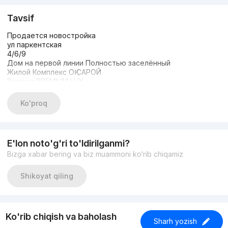
Tavsif
Продается новостройка
ул паркентская
4/6/9
Дом на первой линии Полностью заселённый
Жилой Комплекс ОҚ САРОЙ
Ремонт PREMIUM LUX
С мебелью и техникой
Площадь: 117 м2
Ko'proq
Цена 205.000$
E'lon noto'g'ri to'ldirilganmi?
Bizga xabar bering va biz muammoni ko‘rib chiqamiz
Shikoyat qiling
Ko'rib chiqish va baholash
Sharh yozish