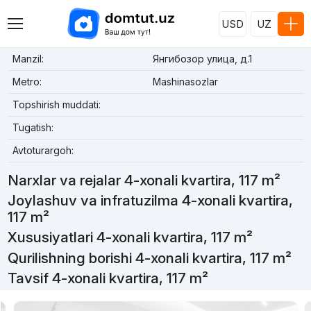
USD
UZ
Manzil:
Янгибозор улица, д.1
Metro:
Mashinasozlar
Topshirish muddati:
Tugatish:
Avtoturargoh:
Narxlar va rejalar 4-xonali kvartira, 117 m²
Joylashuv va infratuzilma 4-xonali kvartira,
117 m²
Xususiyatlari 4-xonali kvartira, 117 m²
Qurilishning borishi 4-xonali kvartira, 117 m²
Tavsif 4-xonali kvartira, 117 m²