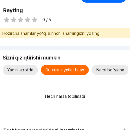
Reyting
0 / 5
Hozircha sharhlar yo'q. Birinchi sharhingizni yozing
Sizni qiziqtirishi mumkin
Yaqin-atrofda
Bu xususiyatlar bilan
Narxi bo'yicha
Hech narsa topilmadi