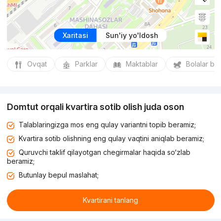
Xaritasi
Sun'iy yo'ldosh
Ovqat
Parklar
Maktablar
Bolalar bo
Domtut orqali kvartira sotib olish juda oson
Talablaringizga mos eng qulay variantni topib beramiz;
Kvartira sotib olishning eng qulay vaqtini aniqlab beramiz;
Quruvchi taklif qilayotgan chegirmalar haqida so‘zlab
beramiz;
Butunlay bepul maslahat;
Kvartirani tanlang