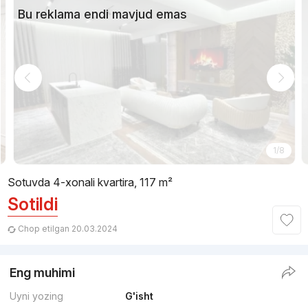
Bu reklama endi mavjud emas
1/8
Sotuvda 4-xonali kvartira, 117 m²
Sotildi
Chop etilgan 20.03.2024
Eng muhimi
Uyni yozing
G'isht