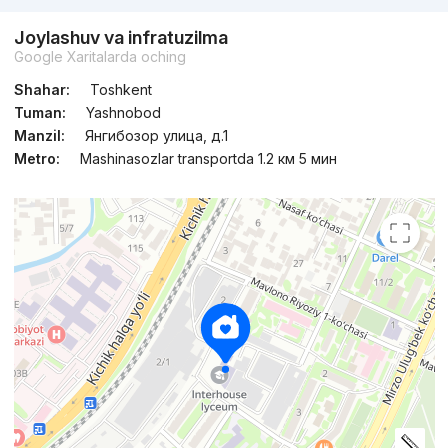
Joylashuv va infratuzilma
Google Xaritalarda oching
Shahar:
Toshkent
Tuman:
Yashnobod
Manzil:
Янгибозор улица, д.1
Metro:
Mashinasozlar transportda 1.2 км 5 мин