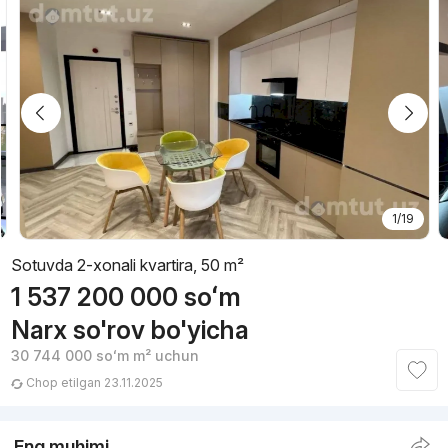
1/19
Sotuvda 2-xonali kvartira, 50 m²
1 537 200 000
soʻm
Narx so'rov bo'yicha
30 744 000
soʻm
m² uchun
Chop etilgan 23.11.2025
Eng muhimi