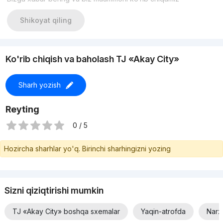
Shikoyat qiling
Ko'rib chiqish va baholash TJ «Akay City»
Sharh yozish
Reyting
0 / 5
Hozircha sharhlar yo'q. Birinchi sharhingizni yozing
Sizni qiziqtirishi mumkin
TJ «Akay City» boshqa sxemalar
Yaqin-atrofda
Narx