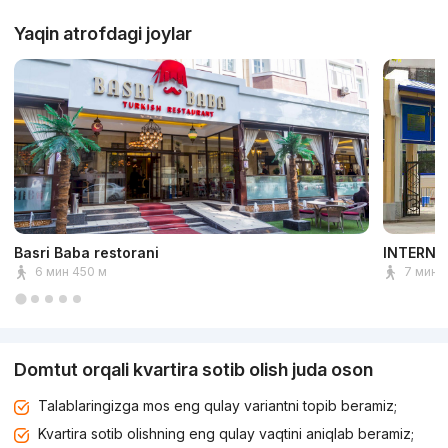
Yaqin atrofdagi joylar
Basri Baba restorani
INTERNA
6 мин 450 м
7 мин 
Domtut orqali kvartira sotib olish juda oson
Talablaringizga mos eng qulay variantni topib beramiz;
Kvartira sotib olishning eng qulay vaqtini aniqlab beramiz;