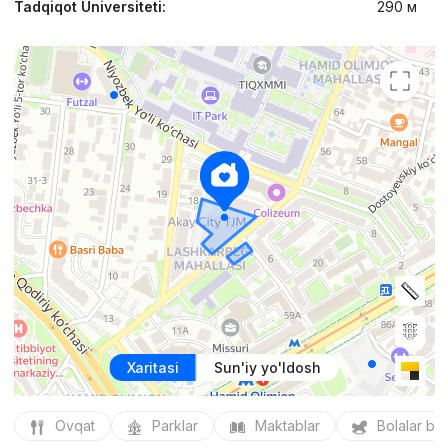
Tadqiqot Universiteti:
290 м
Xaritasi
Sun'iy yo'ldosh
Ovqat
Parklar
Maktablar
Bolalar bo