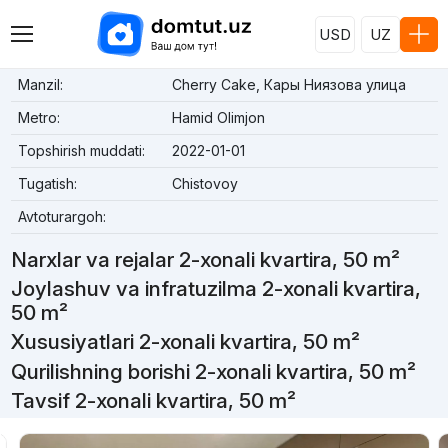
USD
UZ
Manzil:
Cherry Cake, Кары Ниязова улица
Metro:
Hamid Olimjon
Topshirish muddati:
2022-01-01
Tugatish:
Chistovoy
Avtoturargoh:
Narxlar va rejalar 2-xonali kvartira, 50 m²
Joylashuv va infratuzilma 2-xonali kvartira,
50 m²
Xususiyatlari 2-xonali kvartira, 50 m²
Qurilishning borishi 2-xonali kvartira, 50 m²
Tavsif 2-xonali kvartira, 50 m²