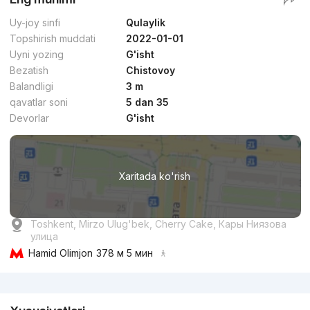
Uy-joy sinfi
Qulaylik
Topshirish muddati
2022-01-01
Uyni yozing
G'isht
Bezatish
Chistovoy
Balandligi
3 m
qavatlar soni
5 dan 35
Devorlar
G'isht
Xaritada ko'rish
Toshkent, Mirzo Ulug'bek, Cherry Cake, Кары Ниязова
улица
Hamid Olimjon
378 м 5 мин
Reklama