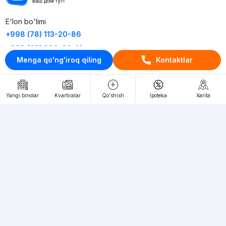
E'lon bo'limi
+998 (78) 113-20-86
+998 (93) 390-30-10
Menga qo'ng'iroq qiling
Kontaktlar
Пн-Пт. С 9:30 до 18:00
RU
UZ
Yangi binolar
Kvartiralar
Qo'shish
Ipoteka
Xarita
Kontaktlar
loyiha haqida
Webnow © loyihasi
Foydalanish shartlari
Maxfiylik siyosati
Ommaviy taklif