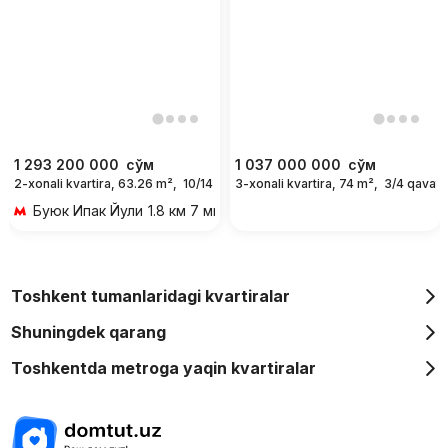
1 293 200 000
сўм
1 037 000 000
сўм
2-xonali kvartira, 63.26 m²,
10/14 qavat
3-xonali kvartira, 74 m²,
3/4 qavat
Буюк Ипак Йули
1.8 км 7 мин transportda
Toshkent tumanlaridagi kvartiralar
Shuningdek qarang
Toshkentda metroga yaqin kvartiralar