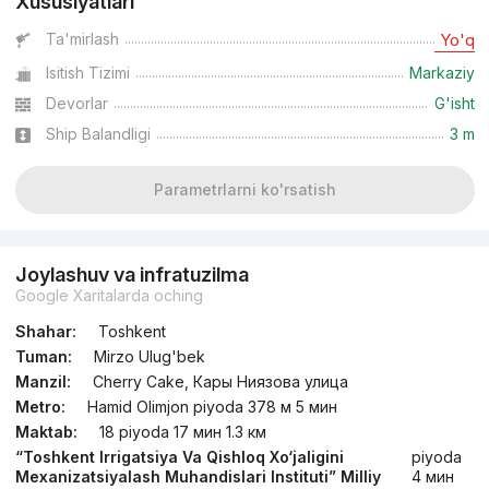
Xususiyatlari
Ta'mirlash
Yo'q
Isitish Tizimi
Markaziy
Devorlar
G'isht
Ship Balandligi
3 m
Parametrlarni ko'rsatish
Joylashuv va infratuzilma
Google Xaritalarda oching
Shahar:
Toshkent
Tuman:
Mirzo Ulug'bek
Manzil:
Cherry Cake, Кары Ниязова улица
Metro:
Hamid Olimjon piyoda 378 м 5 мин
Maktab:
18 piyoda 17 мин 1.3 км
“Toshkent Irrigatsiya Va Qishloq Xo‘jaligini
piyoda
Mexanizatsiyalash Muhandislari Instituti” Milliy
4 мин