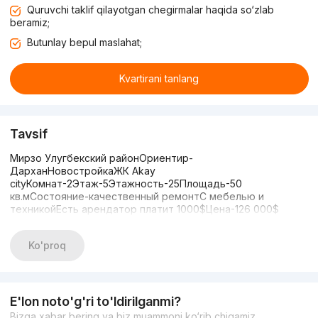
Quruvchi taklif qilayotgan chegirmalar haqida so‘zlab
beramiz;
Butunlay bepul maslahat;
Kvartirani tanlang
Tavsif
Мирзо Улугбекский районОриентир-
ДарханНовостройкаЖК Akay
cityКомнат-2Этаж-5Этажность-25Площадь-50
кв.мСостояние-качественный ремонтС мебелью и
техникойЕсть арендатор платит 1000$Цена-126 000$
Ko'proq
E'lon noto'g'ri to'ldirilganmi?
Bizga xabar bering va biz muammoni ko‘rib chiqamiz