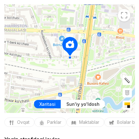
Xaritasi
Sun'iy yo'ldosh
Ovqat
Parklar
Maktablar
Bolalar bo