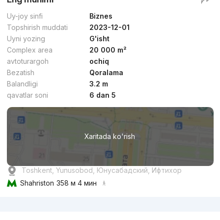
Uy-joy sinfi
Biznes
Topshirish muddati
2023-12-01
Uyni yozing
G'isht
Complex area
20 000 m²
avtoturargoh
ochiq
Bezatish
Qoralama
Balandligi
3.2 m
qavatlar soni
6 dan 5
Xaritada ko'rish
Toshkent, Yunusobod, Юнусабадский, Ифтихор
Shahriston
358 м 4 мин
Reklama