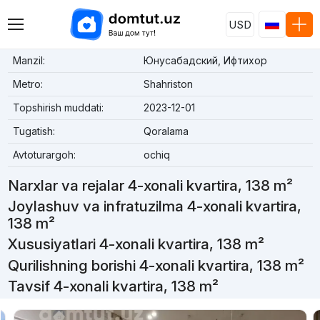
USD
Manzil:
Юнусабадский, Ифтихор
Metro:
Shahriston
Topshirish muddati:
2023-12-01
Tugatish:
Qoralama
Avtoturargoh:
ochiq
Narxlar va rejalar 4-xonali kvartira, 138 m²
Joylashuv va infratuzilma 4-xonali kvartira,
138 m²
Xususiyatlari 4-xonali kvartira, 138 m²
Qurilishning borishi 4-xonali kvartira, 138 m²
Tavsif 4-xonali kvartira, 138 m²