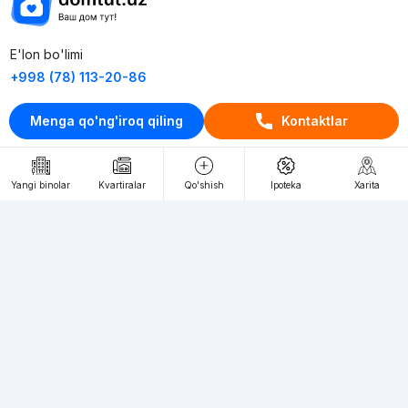
E'lon bo'limi
+998 (78) 113-20-86
+998 (93) 390-30-10
Menga qo'ng'iroq qiling
Kontaktlar
Пн-Пт. С 9:30 до 18:00
RU
UZ
Yangi binolar
Kvartiralar
Qo'shish
Ipoteka
Xarita
Kontaktlar
loyiha haqida
Webnow © loyihasi
Foydalanish shartlari
Maxfiylik siyosati
Ommaviy taklif