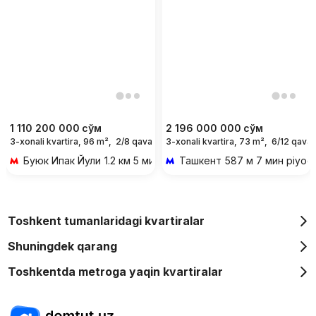
1 110 200 000
сўм
2 196 000 000
сўм
3-xonali kvartira, 96 m²,
2/8 qavat
3-xonali kvartira, 73 m²,
6/12 qavat
Буюк Ипак Йули
1.2 км 5 мин transportda
Ташкент
587 м 7 мин piyod
Toshkent tumanlaridagi kvartiralar
Shuningdek qarang
Toshkentda metroga yaqin kvartiralar