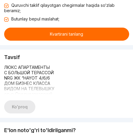
Quruvchi taklif qilayotgan chegirmalar haqida so‘zlab
beramiz;
Butunlay bepul maslahat;
Kvartirani tanlang
Tavsif
ЛЮКС АПАРТАМЕНТЫ
С БОЛЬШОЙ ТЕРАССОЙ
NRG ЖК “HAYOT 4/6/6
ДОМ БИЗНЕС КЛАССА
ВИДОМ НА ТЕЛЕВЫШКУ
ор-р Среднеазиатский
Центр плова Юнусабад
Видеонаблюдение 24/7
Ko'proq
Круглосуточная охрана
Детская площадка;
Беседки, тренажеры
Зона барбекю/кухня
E'lon noto'g'ri to'ldirilganmi?
Ландшафтный дизайн