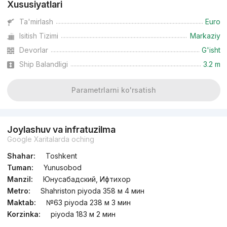
Xususiyatlari
Ta'mirlash
Euro
Isitish Tizimi
Markaziy
Devorlar
G'isht
Ship Balandligi
3.2 m
Parametrlarni ko'rsatish
Joylashuv va infratuzilma
Google Xaritalarda oching
Shahar:
Toshkent
Tuman:
Yunusobod
Manzil:
Юнусабадский, Ифтихор
Metro:
Shahriston piyoda 358 м 4 мин
Maktab:
№63 piyoda 238 м 3 мин
Korzinka:
piyoda 183 м 2 мин