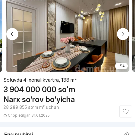
1/14
Sotuvda 4-xonali kvartira, 138 m²
3 904 000 000
soʻm
Narx so'rov bo'yicha
28 289 855
soʻm
m² uchun
Chop etilgan 31.01.2025
Eng muhimi