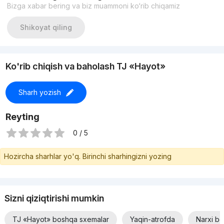
Bizga xabar bering va biz muammoni ko‘rib chiqamiz
Полноценная 4 комнатная
Два (2) санузла/
Площадь: 138м2 + 21м2
Shikoyat qiling
ЛЕТНЯЯ ТЕРАССА
Квартира премиум класса
АВТОРСКИЙ ЕВРО ремонт
УКОМПЛЕКТОВАНА/новая
Ko'rib chiqish va baholash TJ «Hayot»
ЦЕНА: 320.000у.е
+998996999667 Тимур s
Sharh yozish
Reyting
0 / 5
Hozircha sharhlar yo'q. Birinchi sharhingizni yozing
Sizni qiziqtirishi mumkin
TJ «Hayot» boshqa sxemalar
Yaqin-atrofda
Narxi bo