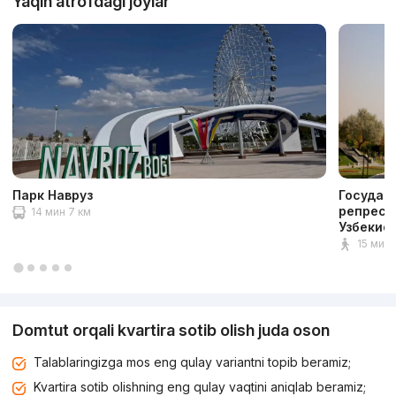
Yaqin atrofdagi joylar
Парк Навруз
Государ
репресс
14 мин 7 км
Узбекис
15 мин 1
Domtut orqali kvartira sotib olish juda oson
Talablaringizga mos eng qulay variantni topib beramiz;
Kvartira sotib olishning eng qulay vaqtini aniqlab beramiz;