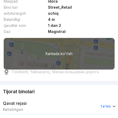
Maqsad
Idora
Bino turi
Street_Retail
avtoturargoh
ochiq
Balandligi
4 m
qavatlar soni
1 dan 2
Gaz
Magistral
Xaritada ko'rish
Toshkent, Yakkasaroy, Малая кольцевая дорога
Tijorat binolari
Qavat rejasi
1 e'lon
Kelishilgan