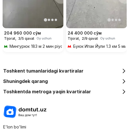
204 960 000
сўм
24 400 000
сўм
Tijorat,
3/5 qavat
Tijorat,
2/9 qavat
Oy uchun
Oy uchun
Мингурюк
183 м 2 мин piyoda
Буюк Ипак Йули
1.3 км 5 ми
Toshkent tumanlaridagi kvartiralar
Shuningdek qarang
Toshkentda metroga yaqin kvartiralar
E'lon bo'limi