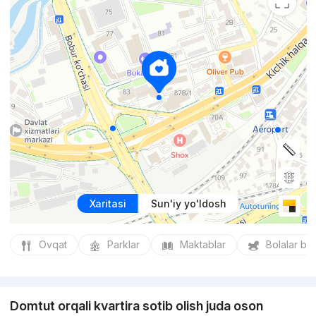
Xaritasi
Sun'iy yo'ldosh
Ovqat
Parklar
Maktablar
Bolalar bo
Domtut orqali kvartira sotib olish juda oson