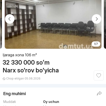
1/7
Ijaraga xona 106 m²
32 330 000
soʻm
Narx so'rov bo'yicha
Chop etilgan 05.06.2026
Eng muhimi
Muddati
Oy uchun