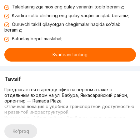
Talablaringizga mos eng qulay variantni topib beramiz;
Kvartira sotib olishning eng qulay vaqtini aniqlab beramiz;
Quruvchi taklif qilayotgan chegirmalar haqida so‘zlab
beramiz;
Butunlay bepul maslahat;
Kvartirani tanlang
Tavsif
Предлагается в аренду офис на первом этаже с
отдельным входом на ул. Бабура, Яккасарайский район,
ориентир — Ramada Plaza.
Отличная локация с удобной транспортной доступностью
и развитой инфраструктурой.
Внутри холл, 1 большой зал, 1 кабинет, кухня и санузел.
Отлично подходит под учебный центр, тур фирмы, офисы,
салоны, магазины и другие виды бизнеса.
Ko'proq
В стоимость аренды уже включено: коммунальные услуги: