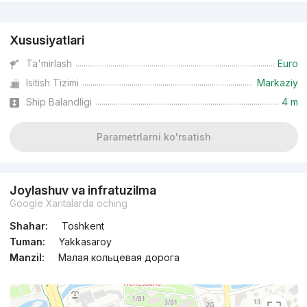
Reklama
Xususiyatlari
Ta'mirlash
Euro
Isitish Tizimi
Markaziy
Ship Balandligi
4 m
Parametrlarni ko'rsatish
Joylashuv va infratuzilma
Google Xaritalarda oching
Shahar:
Toshkent
Tuman:
Yakkasaroy
Manzil:
Малая кольцевая дорога