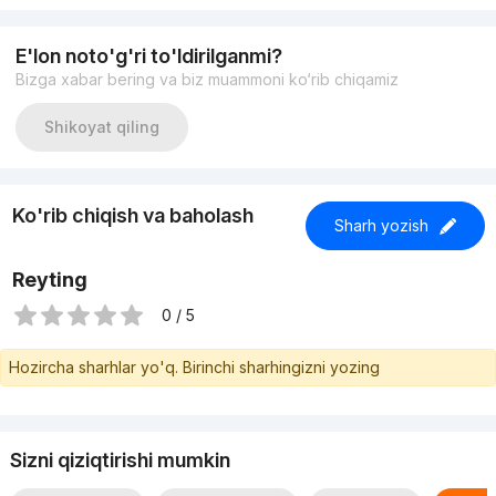
электричество, отопление, вода, НДС и ежедневная
влажная уборка.
цена 300,000 сум за кв.м
E'lon noto'g'ri to'ldirilganmi?
Bizga xabar bering va biz muammoni ko‘rib chiqamiz
Shikoyat qiling
Ko'rib chiqish va baholash
Sharh yozish
Reyting
0 / 5
Hozircha sharhlar yo'q. Birinchi sharhingizni yozing
Sizni qiziqtirishi mumkin