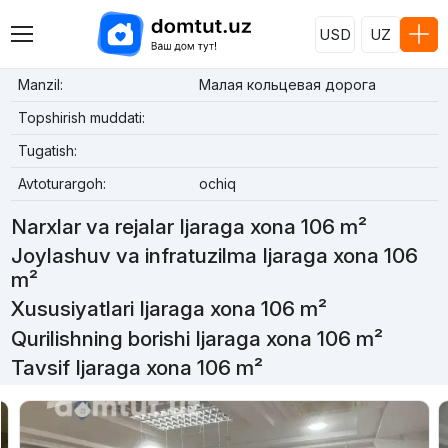
USD
UZ
Manzil:
Малая кольцевая дорога
Topshirish muddati:
Tugatish:
Avtoturargoh:
ochiq
Narxlar va rejalar Ijaraga xona 106 m²
Joylashuv va infratuzilma Ijaraga xona 106
m²
Xususiyatlari Ijaraga xona 106 m²
Qurilishning borishi Ijaraga xona 106 m²
Tavsif Ijaraga xona 106 m²