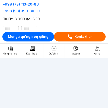
+998 (78) 113-20-86
+998 (93) 390-30-10
Пн-Пт. С 9:30 до 18:00
RU
UZ
Menga qo'ng'iroq qiling
Kontaktlar
Kontaktlar
loyiha haqida
Yangi binolar
Kvartiralar
Qo'shish
Ipoteka
Xarita
Webnow © loyihasi
Foydalanish shartlari
Maxfiylik siyosati
Ommaviy taklif
Muassis:
"WEBNOW" MChJ