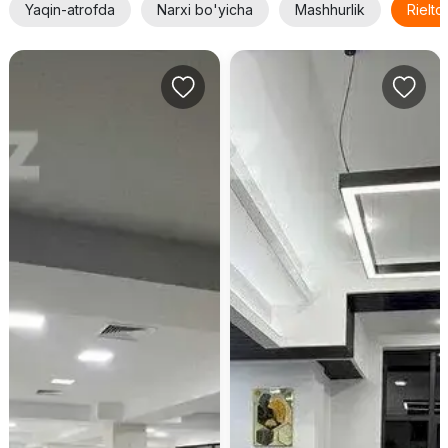
Yaqin-atrofda
Narxi bo'yicha
Mashhurlik
Rielt