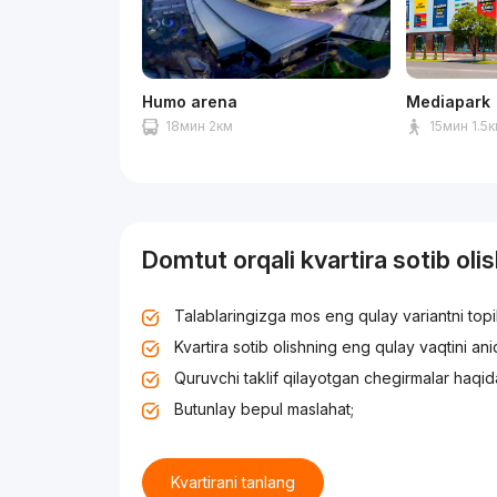
Humo arena
Mediapark
18мин 2км
15мин 1.5
Domtut orqali kvartira sotib oli
Talablaringizga mos eng qulay variantni top
Kvartira sotib olishning eng qulay vaqtini an
Quruvchi taklif qilayotgan chegirmalar haqid
Butunlay bepul maslahat;
Kvartirani tanlang