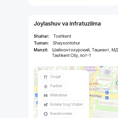
Joylashuv va infratuzilma
Shahar:
Toshkent
Tuman:
Shayxontohur
Manzil:
Шайхонтохурский, Ташкент, М
Tashkent City, лот-1
Ovqat
Parklar
Maktablar
Bolalar bog'chalari
Kasalxonalar