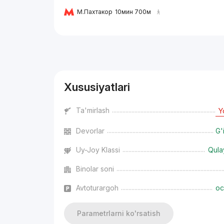
М.Пахтакор
10мин 700м
Reklama
Xususiyatlari
Ta'mirlash
Y
Devorlar
G'
Uy-Joy Klassi
Qula
Binolar soni
Avtoturargoh
oc
Parametrlarni ko'rsatish