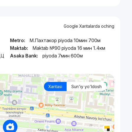
Google Xaritalarda oching
Metro:
М.Пахтакор piyoda 10мин 700м
Maktab:
Maktab №90 piyoda 16 мин 1.4км
ДЦ
Asaka Bank:
piyoda 7мин 600м
Xaritasi
Sun'iy yo'ldosh