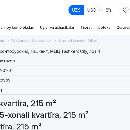
UZS
USD
rar-joy komplekslari
Uylar va uchastkalar
Tijorat
Ipoteka
Quruvch
an
TJ «Gardens Residence»
5-xonali kvartira, 215 m²
онтохурский, Ташкент, МДЦ Tashkent City, лот-1
ахтакор
-01-01
tovoy
q
 kvartira, 215 m²
5-xonali kvartira, 215 m²
tira, 215 m²