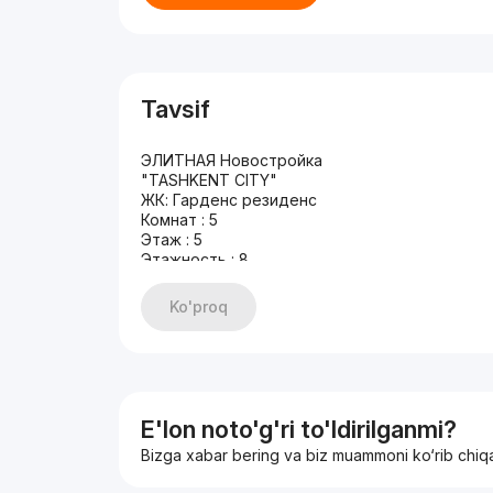
Tavsif
ЭЛИТНАЯ Новостройка
"TASHKENT CITY"
ЖК: Гарденс резиденс
Комнат : 5
Этаж : 5
Этажность : 8
Площадь: 215 м2
Состояние: качественный евро ремонт, с м
Ko'proq
Зал - 1
Спальня взрослых -2
Спальня детская - 2
Кухня - 1
Гардеробная -2
Прачечная -1
E'lon noto'g'ri to'ldirilganmi?
Сан.узел - 3
Bizga xabar bering va biz muammoni ko‘rib chiq
Кладовка -1
Подземная парковка - 2