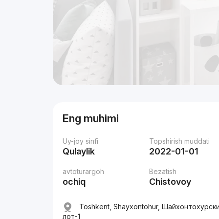
Eng muhimi
Uy-joy sinfi
Topshirish muddati
Qulaylik
2022-01-01
avtoturargoh
Bezatish
ochiq
Chistovoy
Toshkent, Shayxontohur, Шайхонтохурски
лот-1