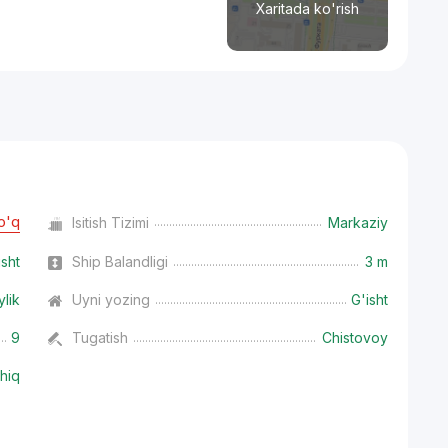
Xaritada ko'rish
o'q
Isitish Tizimi
Markaziy
isht
Ship Balandligi
3 m
ylik
Uyni yozing
G'isht
9
Tugatish
Chistovoy
hiq