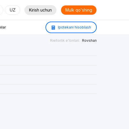
UZ
Kirish uchun
Mulk qo'shing
ilar
Ipotekani hisoblash
Rieltorlik e'lonlari:
Rovshan