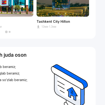
Tashkent City Hilton
Tashken
км
13ми 1.3км
14ми
sh juda oson
ib beramiz;
iqlab beramiz;
a so‘zlab beramiz;