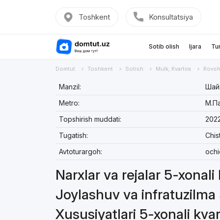
Toshkent
Konsultatsiya
Sotib olish
Ijara
Tu
Domtut
Toshkent
Sotish
Mulk, Kvartira
Rovsh
Manzil:
Шайх
Metro:
М.П
Topshirish muddati:
2022
Tugatish:
Chis
Avtoturargoh:
ochi
Narxlar va rejalar 5-xonali
Joylashuv va infratuzilma 
Xususiyatlari 5-xonali kvar