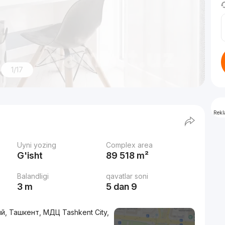
1/17
Rek
Uyni yozing
Complex area
G'isht
89 518 m²
Balandligi
qavatlar soni
3 m
5 dan 9
й, Ташкент, МДЦ Tashkent City,