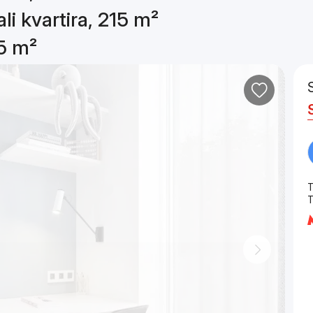
li kvartira, 215 m²
15 m²
T
Т