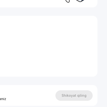
ебелью и техникой
Shikoyat qiling
amiz