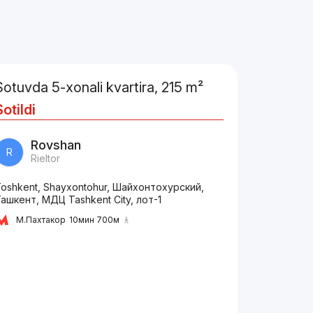
Sotuvda 5-xonali kvartira, 215 m²
Sotildi
Rovshan
R
Rieltor
oshkent, Shayxontohur, Шайхонтохурский,
ашкент, МДЦ Tashkent City, лот-1
М.Пахтакор
10мин 700м