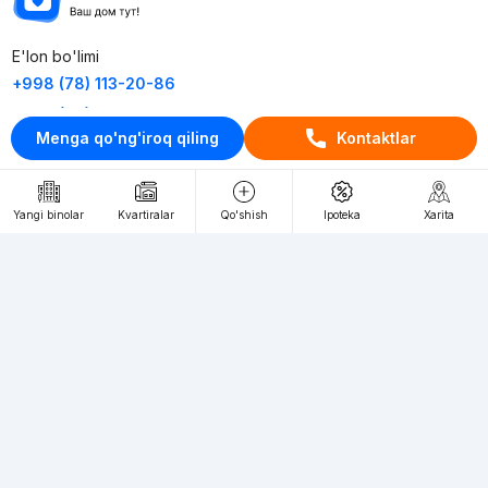
E'lon bo'limi
+998 (78) 113-20-86
+998 (93) 390-30-10
Menga qo'ng'iroq qiling
Kontaktlar
Пн-Пт. С 9:30 до 18:00
RU
UZ
Yangi binolar
Kvartiralar
Qo'shish
Ipoteka
Xarita
Kontaktlar
loyiha haqida
Webnow © loyihasi
Foydalanish shartlari
Maxfiylik siyosati
Ommaviy taklif