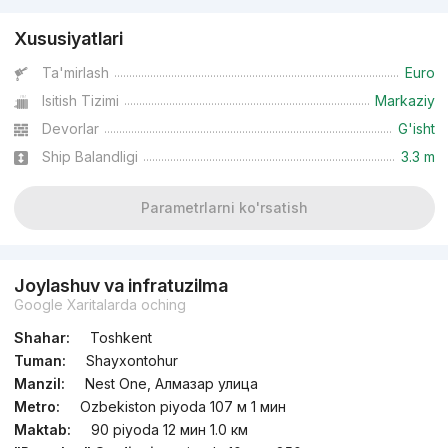
Xususiyatlari
Ta'mirlash
Euro
Isitish Tizimi
Markaziy
Devorlar
G'isht
Ship Balandligi
3.3 m
Parametrlarni ko'rsatish
Joylashuv va infratuzilma
Google Xaritalarda oching
Shahar:
Toshkent
Tuman:
Shayxontohur
Manzil:
Nest One, Алмазар улица
Metro:
Ozbekiston piyoda 107 м 1 мин
Maktab:
90 piyoda 12 мин 1.0 км