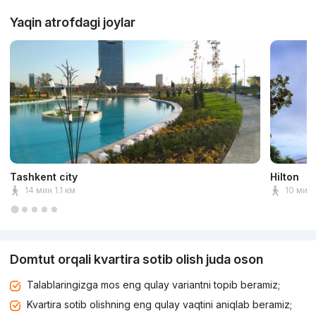
Yaqin atrofdagi joylar
Tashkent city
Hilton
14 мин 1.1 км
10 мин
Domtut orqali kvartira sotib olish juda oson
Talablaringizga mos eng qulay variantni topib beramiz;
Kvartira sotib olishning eng qulay vaqtini aniqlab beramiz;