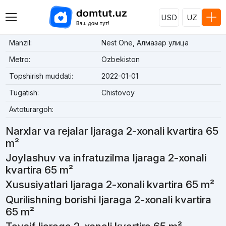
USD
UZ
Manzil:
Nest One, Алмазар улица
Metro:
Ozbekiston
Topshirish muddati:
2022-01-01
Tugatish:
Chistovoy
Avtoturargoh:
Narxlar va rejalar Ijaraga 2-xonali kvartira 65
m²
Joylashuv va infratuzilma Ijaraga 2-xonali
kvartira 65 m²
Xususiyatlari Ijaraga 2-xonali kvartira 65 m²
Qurilishning borishi Ijaraga 2-xonali kvartira
65 m²