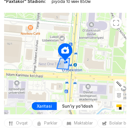
"Paxtakor" Stadioni:
piyoda 10 мин 850м
Xaritasi
Sun'iy yo'ldosh
Ovqat
Parklar
Maktablar
Bolalar bo