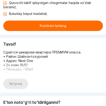
Quruvchi taklif qilayotgan chegirmalar haqida so‘zlab
beramiz;
Butunlay bepul maslahat;
Kvartirani tanlang
Tavsif
Сдаётся шикарная квартира ПРЕМИУМ класса.
• Район: Шайхонтохурский
• Адрес: Nest One
• 2х комн 16/51
• Площадь - 65м2
• Евроремонт
• Полностью укомплектована
• Мебель Техника
Ko'proq
Станции Дружбы Народов, ТЦ Самарканд Дарвоза, Медиа
Парк, Ташкент Сити, Рынок Чорсу, Корзинка, Кафе Райхон,
Кафе Сой, Корзинка, Ташкент сити молл!Arenda kvartira,
аренда, недвижимость, аренда квартиры, uy arenda,
E'lon noto'g'ri to'ldirilganmi?
kvartira, NEXT ТРЦ, Чакар ЖК , NRG. U TOWER. Kaмолон, City