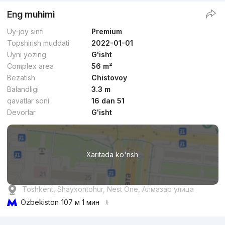
Eng muhimi
Uy-joy sinfi
Premium
Topshirish muddati
2022-01-01
Uyni yozing
G'isht
Complex area
56 m²
Bezatish
Chistovoy
Balandligi
3.3 m
qavatlar soni
16 dan 51
Devorlar
G'isht
Xaritada ko'rish
Toshkent, Shayxontohur, Nest One, Алмазар улица
Ozbekiston
107 м 1 мин
Reklama