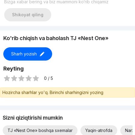
Bizga xabar bering va biz muammoni ko‘rib chiqamiz
Mall, Boulvard. Nest One.
Имеется более 20 000 объектов по всему городу
Ташкент!
Shikoyat qiling
Моб: +998 99 968 03 33 (тг 24/7)
С уважением Абдукадыр
Экспертные решения в сфере недвижимости!
Комиссионные 50%
Ko'rib chiqish va baholash TJ «Nest One»
Sharh yozish
Reyting
0 / 5
Hozircha sharhlar yo'q. Birinchi sharhingizni yozing
Sizni qiziqtirishi mumkin
TJ «Nest One» boshqa sxemalar
Yaqin-atrofda
Narx