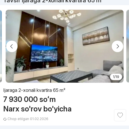
Tavsif Ijaraga 2-xonali kvartira 65 m²
1/19
Ijaraga 2-xonali kvartira 65 m²
7 930 000
soʻm
Narx so'rov bo'yicha
Chop etilgan 01.02.2026