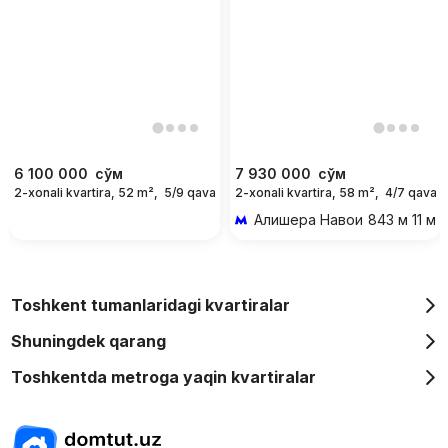
6 100 000
сўм
7 930 000
сўм
2-xonali kvartira, 52 m²,
5/9 qavat
2-xonali kvartira, 58 m²,
4/7 qavat
For days
Алишера Навои
843 м 11 ми
Toshkent tumanlaridagi kvartiralar
Shuningdek qarang
Toshkentda metroga yaqin kvartiralar