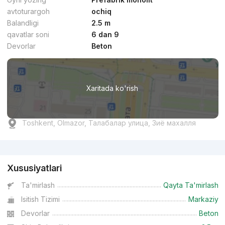
avtoturargoh
ochiq
Balandligi
2.5 m
qavatlar soni
6 dan 9
Devorlar
Beton
Xaritada ko'rish
Toshkent, Olmazor, Талабалар улица, Зиё махалля
Reklama
Xususiyatlari
Ta'mirlash
Qayta Ta'mirlash
Isitish Tizimi
Markaziy
Devorlar
Beton