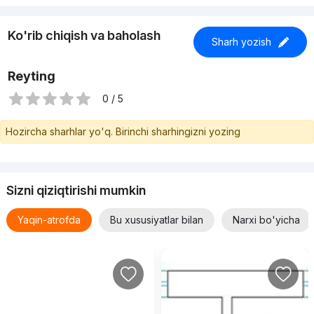
Ko'rib chiqish va baholash
Sharh yozish
Reyting
0 / 5
Hozircha sharhlar yo'q. Birinchi sharhingizni yozing
Sizni qiziqtirishi mumkin
Yaqin-atrofda
Bu xususiyatlar bilan
Narxi bo'yicha