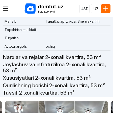
USD
UZ
Manzil:
Талабалар улица, Зиё махалля
Topshirish muddati:
Tugatish:
Avtoturargoh:
ochiq
Narxlar va rejalar 2-xonali kvartira, 53 m²
Joylashuv va infratuzilma 2-xonali kvartira,
53 m²
Xususiyatlari 2-xonali kvartira, 53 m²
Qurilishning borishi 2-xonali kvartira, 53 m²
Tavsif 2-xonali kvartira, 53 m²