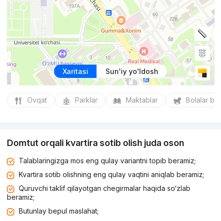
Xaritasi
Sun'iy yo'ldosh
Ovqat
Parklar
Maktablar
Bolalar bo
Domtut orqali kvartira sotib olish juda oson
Talablaringizga mos eng qulay variantni topib beramiz;
Kvartira sotib olishning eng qulay vaqtini aniqlab beramiz;
Quruvchi taklif qilayotgan chegirmalar haqida so‘zlab
beramiz;
Butunlay bepul maslahat;