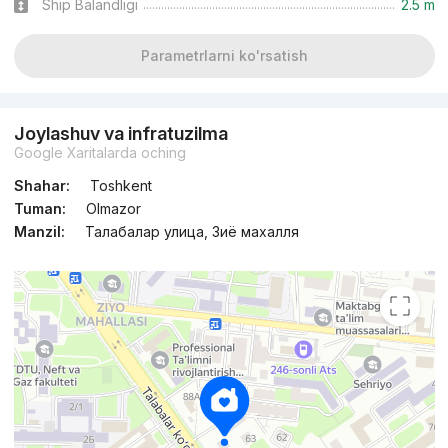
Ship Balandligi
2.5 m
Parametrlarni ko'rsatish
Joylashuv va infratuzilma
Google Xaritalarda oching
Shahar:
Toshkent
Tuman:
Olmazor
Manzil:
Талабалар улица, Зиё махалля