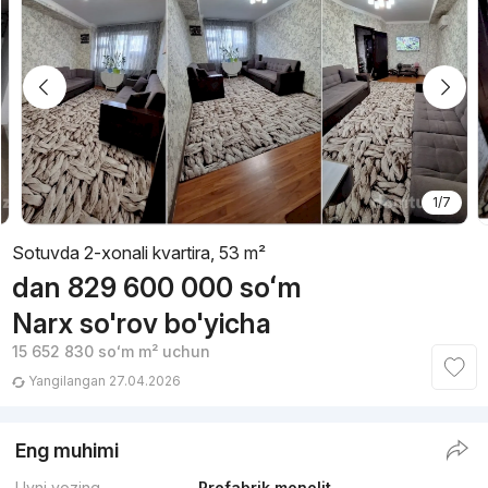
1/7
Sotuvda 2-xonali kvartira, 53 m²
dan
829 600 000
soʻm
Narx so'rov bo'yicha
15 652 830
soʻm
m² uchun
Yangilangan 27.04.2026
Eng muhimi
Uyni yozing
Prefabrik monolit