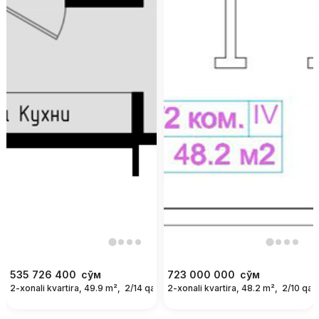
535 726 400
сўм
723 000 000
сўм
2-xonali kvartira, 49.9 m²,
2/14 qavat
2-xonali kvartira, 48.2 m²,
2/10 qav