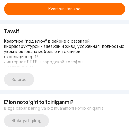
Kvartirani tanlang
Tavsif
Квартира “под ключ” в районе с развитой
инфраструктурой - заезжай и живи, ухоженная, полностью
укомплектована мебелью и техникой
▪ кондиционер 12
▪ интернет FTTB + городской телефон
▪ холодильник
▪ стиральная машина (9 кг)
▪ 2 телевизора (50″, 32″)
Ko'proq
▪ полностью оборудованная кухня.
Всё в шаговой доступности: супермаркеты «Корзинка»,
магазины, аптеки, клиники, школы, ВУЗы, детские сады,
бассейн, спортплощадки. Метро «Беруний» — 7 минут
E'lon noto'g'ri to'ldirilganmi?
пешком. Зелёный и благоустроенный район.
Bizga xabar bering va biz muammoni ko‘rib chiqamiz
Дополнительные преимущества:
▪ готова для проживания или аренды
Есть потенциал перепланировки в 3х комнатную!!!
Shikoyat qiling