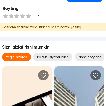
Reyting
0 / 5
Hozircha sharhlar yo'q. Birinchi sharhingizni yozing
Sizni qiziqtirishi mumkin
Yaqin-atrofda
Bu xususiyatlar bilan
Narxi bo'yicha