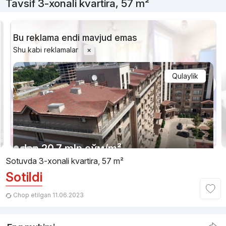
Tavsif 3-xonali kvartira, 57 m²
Bu reklama endi mavjud emas
Shu kabi reklamalar
×
Qulaylik
1/11
dan
20.7 mln
сўм
/m²
Sotuvda 3-xonali kvartira, 57 m²
Sotildi
Topshirilishi 4kv 2026
,
Somang
TJ «Seoul Riverside»
Chop etilgan 11.06.2023
+998 (71) 230...