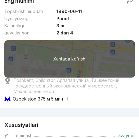
Eng muhimi
Premium
Topshirish muddati
1990-06-11
Uyni yozing
Panel
Balandligi
3 m
qavatlar soni
2 dan 4
dan
31.4 mln
сўм
/m²
Xaritada ko'rish
Topshirildi 2022
,
Риэлтор
3-xonali kvartira, 70 m²
Toshkent, Chilonzor, Арпапая улица, Ташкентский
государственный экономический университет,
+998 (95) 849...
Махалля Беш-Егоч
Ozbekiston
375 м 5 мин
Premium
Reklama
Xususiyatlari
Ta'mirlash
Dizayner