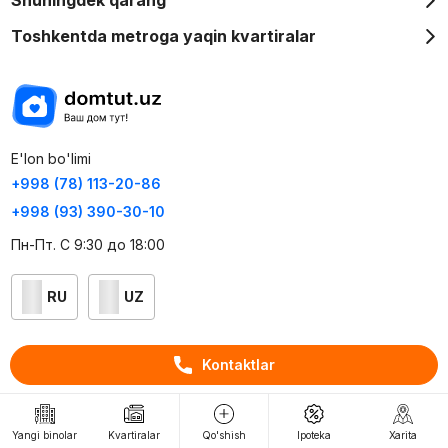
Toshkentda metroga yaqin kvartiralar
E'lon bo'limi
+998 (78) 113-20-86
+998 (93) 390-30-10
Пн-Пт. С 9:30 до 18:00
RU
UZ
Kontaktlar
Kontaktlar
loyiha haqida
Webnow © loyihasi
Yangi binolar
Kvartiralar
Qo'shish
Ipoteka
Xarita