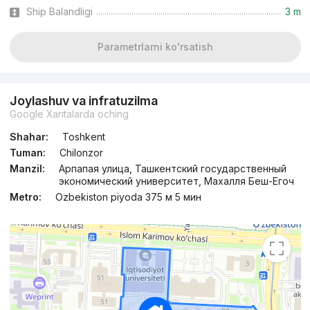
Ship Balandligi
3 m
dan
30.5 mln
сўм
/m²
Parametrlarni ko'rsatish
Topshirildi 2022
,
Григорий
3-xonali kvartira, 70 m²
Joylashuv va infratuzilma
+998 (91) 006...
Google Xaritalarda oching
Shahar:
Toshkent
Tuman:
Chilonzor
Manzil:
Арпапая улица, Ташкентский государственный
экономический университет, Махалля Беш-Егоч
Metro:
Ozbekiston piyoda 375 м 5 мин