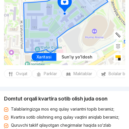
Xaritasi
Sun'iy yo'ldosh
Ovqat
Parklar
Maktablar
Bolalar bo
Domtut orqali kvartira sotib olish juda oson
Talablaringizga mos eng qulay variantni topib beramiz;
Kvartira sotib olishning eng qulay vaqtini aniqlab beramiz;
Quruvchi taklif qilayotgan chegirmalar haqida so‘zlab