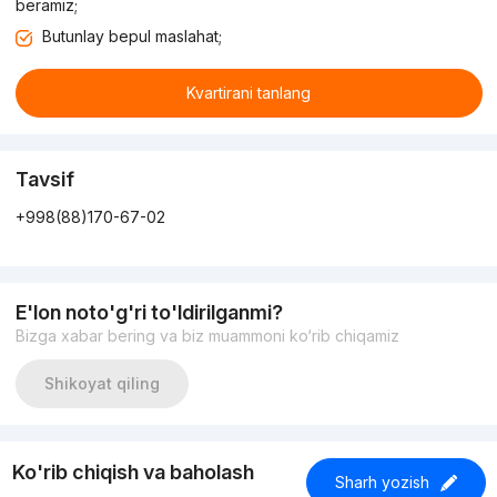
beramiz;
Butunlay bepul maslahat;
Kvartirani tanlang
Tavsif
+998(88)170-67-02
E'lon noto'g'ri to'ldirilganmi?
Bizga xabar bering va biz muammoni ko‘rib chiqamiz
Shikoyat qiling
Ko'rib chiqish va baholash
Sharh yozish