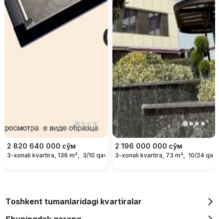
2 820 640 000
сўм
2 196 000 000
сўм
3-xonali kvartira, 136 m²,
3/10 qavat
3-xonali kvartira, 73 m²,
10/24 qava
Toshkent tumanlaridagi kvartiralar
Shuningdek qarang