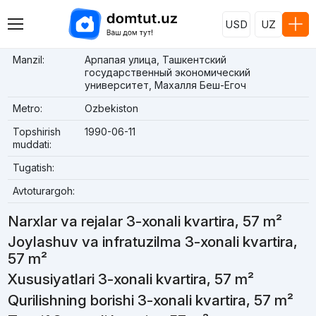
USD
UZ
Manzil:
Арпапая улица, Ташкентский
государственный экономический
университет, Махалля Беш-Егоч
Metro:
Ozbekiston
Topshirish
1990-06-11
muddati:
Tugatish:
Avtoturargoh:
Narxlar va rejalar 3-xonali kvartira, 57 m²
Joylashuv va infratuzilma 3-xonali kvartira,
57 m²
Xususiyatlari 3-xonali kvartira, 57 m²
Qurilishning borishi 3-xonali kvartira, 57 m²