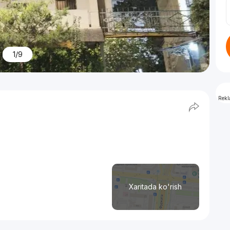
1/9
Rek
Xaritada ko'rish