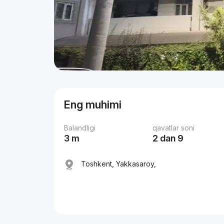
Eng muhimi
Balandligi
qavatlar soni
3 m
2 dan 9
Toshkent, Yakkasaroy,