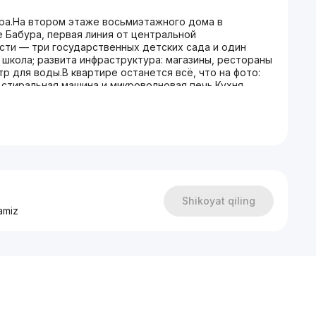
ра.На втором этаже восьмиэтажного дома в
 Бабура, первая линия от центральной
сти — три государственных детских сада и один
 школа; развита инфраструктура: магазины, рестораны
тр для воды.В квартире останется всё, что на фото:
 стиральная машина и микроволновая печь.Кухня
 бытовой техникой.Контактный телефон: 940802885
Shikoyat qiling
amiz