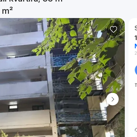
5 m²
2
T