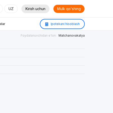
UZ
Kirish uchun
Mulk qo'shing
ilar
Ipotekani hisoblash
Foydalanuvchidan e'lon:
Matchanovakatya