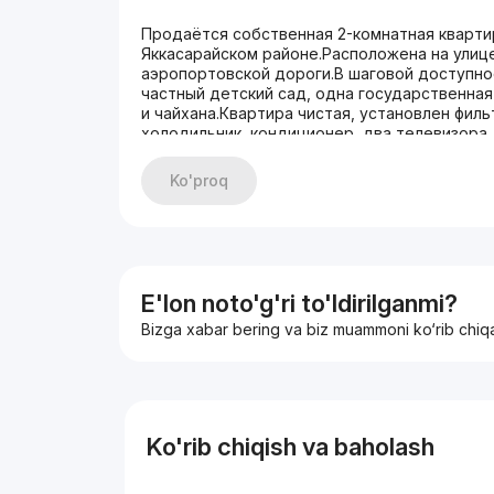
Продаётся собственная 2-комнатная кварти
Яккасарайском районе.Расположена на улице
аэропортовской дороги.В шаговой доступно
частный детский сад, одна государственная
и чайхана.Квартира чистая, установлен филь
холодильник, кондиционер, два телевизора,
полностью укомплектована новой мебелью и
Ko'proq
E'lon noto'g'ri to'ldirilganmi?
Bizga xabar bering va biz muammoni ko‘rib chiq
Ko'rib chiqish va baholash