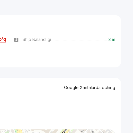
o'q
Ship Balandligi
3 m
Google Xaritalarda oching