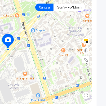
Xaritasi
Sun'iy yo'ldosh