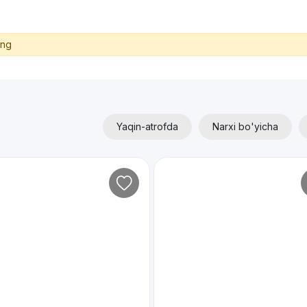
ing
Yaqin-atrofda
Narxi bo'yicha