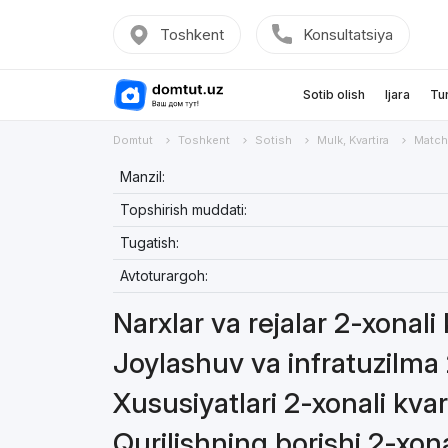
Toshkent
Konsultatsiya
Sotib olish
Ijara
Tu
Domtut
Toshkent
Sotish
Mulk, Kvartira
Match
Manzil:
Topshirish muddati:
Tugatish:
Avtoturargoh:
Narxlar va rejalar 2-xonali
Joylashuv va infratuzilma 
Xususiyatlari 2-xonali kvar
Qurilishning borishi 2-xona