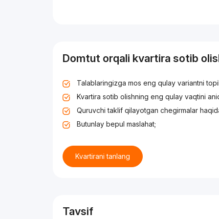
Domtut orqali kvartira sotib oli
Talablaringizga mos eng qulay variantni top
Kvartira sotib olishning eng qulay vaqtini an
Quruvchi taklif qilayotgan chegirmalar haqid
Butunlay bepul maslahat;
Kvartirani tanlang
Tavsif