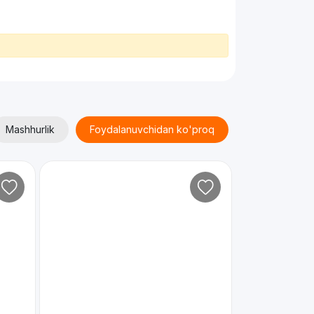
Mashhurlik
Foydalanuvchidan ko'proq