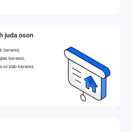
sh juda oson
ib beramiz;
iqlab beramiz;
a so‘zlab beramiz;