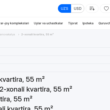
UZS
USD
rar-joy komplekslari
Uylar va uchastkalar
Tijorat
Ipoteka
Quruvch
anovakatya
2-xonali kvartira, 55 m²
 kvartira, 55 m²
2-xonali kvartira, 55 m²
tira, 55 m²
li kvartira, 55 m²