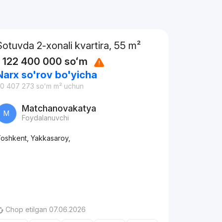
Sotuvda 2-xonali kvartira, 55 m²
1 122 400 000
soʻm
Narx so'rov bo'yicha
0 407 273
soʻm
m² uchun
Matchanovakatya
M
Foydalanuvchi
oshkent, Yakkasaroy,
Chop etilgan 07.06.2026