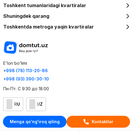
Toshkent tumanlaridagi kvartiralar
Shuningdek qarang
Toshkentda metroga yaqin kvartiralar
E'lon bo'limi
+998 (78) 113-20-86
+998 (93) 390-30-10
Пн-Пт. С 9:30 до 18:00
RU
UZ
Kontaktlar
Menga qo'ng'iroq qiling
Kontaktlar
loyiha haqida