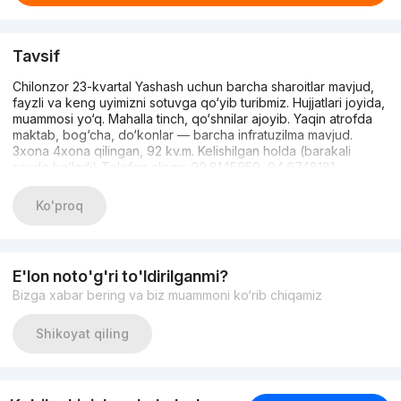
Tavsif
Chilonzor 23-kvartal Yashash uchun barcha sharoitlar mavjud,
fayzli va keng uyimizni sotuvga qo‘yib turibmiz. Hujjatlari joyida,
muammosi yo‘q. Mahalla tinch, qo‘shnilar ajoyib. Yaqin atrofda
maktab, bog‘cha, do‘konlar — barcha infratuzilma mavjud.
3xona 4xona qilingan, 92 kv.m. Kelishilgan holda (barakali
savdo bo‘ladi) Telefon aloqa: 90.8145959, 94.6748181
Ko'proq
E'lon noto'g'ri to'ldirilganmi?
Bizga xabar bering va biz muammoni ko‘rib chiqamiz
Shikoyat qiling