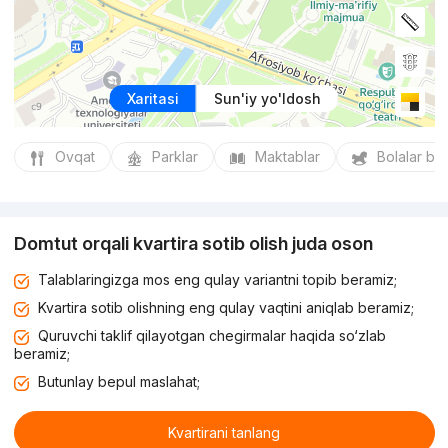
Xaritasi
Sun'iy yo'ldosh
Ovqat
Parklar
Maktablar
Bolalar bo
Domtut orqali kvartira sotib olish juda oson
Talablaringizga mos eng qulay variantni topib beramiz;
Kvartira sotib olishning eng qulay vaqtini aniqlab beramiz;
Quruvchi taklif qilayotgan chegirmalar haqida so‘zlab
beramiz;
Butunlay bepul maslahat;
Kvartirani tanlang