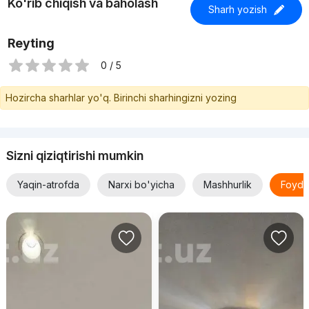
Ko'rib chiqish va baholash
Sharh yozish
Reyting
0 / 5
Hozircha sharhlar yo'q. Birinchi sharhingizni yozing
Sizni qiziqtirishi mumkin
Yaqin-atrofda
Narxi bo'yicha
Mashhurlik
Foyda