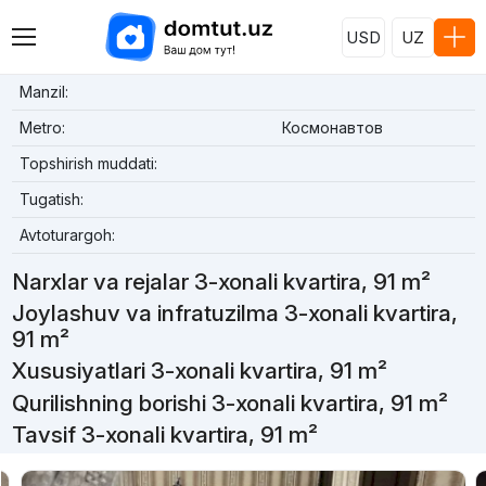
USD
UZ
Manzil:
Metro:
Космонавтов
Topshirish muddati:
Tugatish:
Avtoturargoh:
Narxlar va rejalar 3-xonali kvartira, 91 m²
Joylashuv va infratuzilma 3-xonali kvartira,
91 m²
Xususiyatlari 3-xonali kvartira, 91 m²
Qurilishning borishi 3-xonali kvartira, 91 m²
Tavsif 3-xonali kvartira, 91 m²