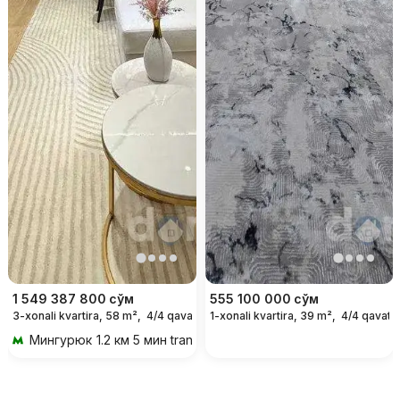
1 549 387 800
сўм
555 100 000
сўм
3-xonali kvartira, 58 m²,
4/4 qavat
1-xonali kvartira, 39 m²,
4/4 qavat
Мингурюк
1.2 км 5 мин transportda