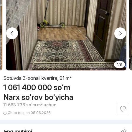
1/8
Sotuvda 3-xonali kvartira, 91 m²
1 061 400 000
soʻm
Narx so'rov bo'yicha
11 663 736
soʻm
m² uchun
Chop etilgan 08.06.2026
Eng muhimi