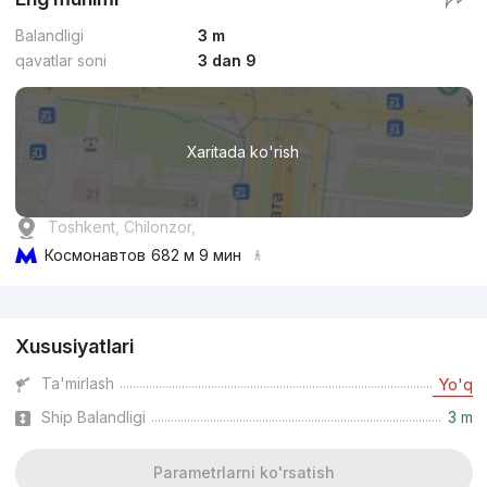
Balandligi
3 m
qavatlar soni
3 dan 9
Xaritada ko'rish
Toshkent, Chilonzor,
Космонавтов
682 м 9 мин
Reklama
Xususiyatlari
Ta'mirlash
Yo'q
Ship Balandligi
3 m
Parametrlarni ko'rsatish