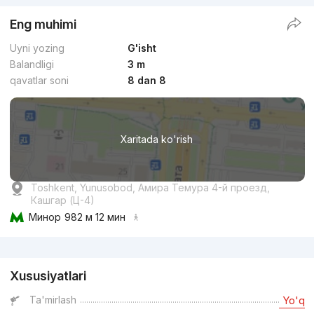
Eng muhimi
Uyni yozing
G'isht
Balandligi
3 m
qavatlar soni
8 dan 8
Xaritada ko'rish
Toshkent, Yunusobod, Амира Темура 4-й проезд,
Кашгар (Ц-4)
Минор
982 м 12 мин
Reklama
Xususiyatlari
Ta'mirlash
Yo'q