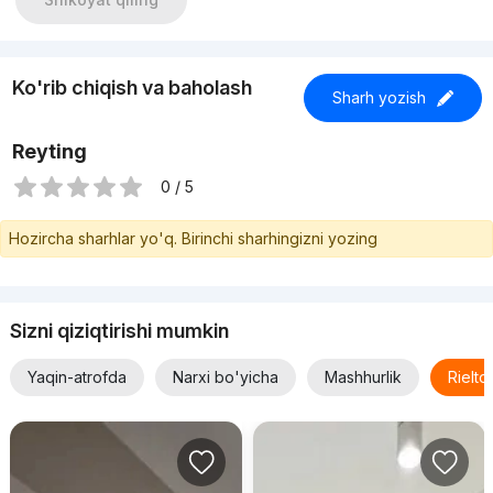
Ko'rib chiqish va baholash
Sharh yozish
Reyting
0 / 5
Hozircha sharhlar yo'q. Birinchi sharhingizni yozing
Sizni qiziqtirishi mumkin
Yaqin-atrofda
Narxi bo'yicha
Mashhurlik
Rielt