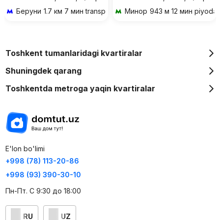
Беруни
1.7 км 7 мин transportda
Минор
943 м 12 мин piyoda
Toshkent tumanlaridagi kvartiralar
Shuningdek qarang
Toshkentda metroga yaqin kvartiralar
E'lon bo'limi
+998 (78) 113-20-86
+998 (93) 390-30-10
Пн-Пт. С 9:30 до 18:00
RU
UZ