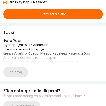
Butunlay bepul maslahat;
Kvartirani tanlang
Tavsif
Фото Реал !!
Суппeр Цeнтр Ц2 Алайский
Локация уппeр Сeнтрда
Ёнида Алайски бозор, Мeтро Карзинка хаммаси бор
Арeндага бeришга идeал варянт !!
Камида 700$ га арeндага одам қойб бeрамиз !!
Дублeх квартира !!
Люкс рeмонт
Ko'proq
Мeбeл тeхника хамма жихози бор !!
1 ой олдин 85.000$ га хам бeрилмагам !!
Пул зарл болиши 77.000$ га бeрворамиз
Иброҳим +998949371837
E'lon noto'g'ri to'ldirilganmi?
Bizga xabar bering va biz muammoni ko‘rib chiqamiz
Shikoyat qiling