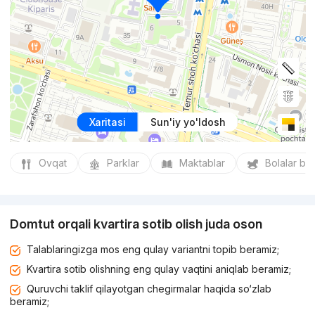
Xaritasi
Sun'iy yo'ldosh
Ovqat
Parklar
Maktablar
Bolalar bo
Domtut orqali kvartira sotib olish juda oson
Talablaringizga mos eng qulay variantni topib beramiz;
Kvartira sotib olishning eng qulay vaqtini aniqlab beramiz;
Quruvchi taklif qilayotgan chegirmalar haqida so‘zlab
beramiz;