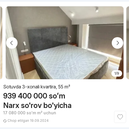
1/9
Sotuvda 3-xonali kvartira, 55 m²
939 400 000
soʻm
Narx so'rov bo'yicha
17 080 000
soʻm
m² uchun
Chop etilgan 19.09.2024