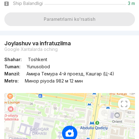
Ship Balandligi
3 m
Parametrlarni ko'rsatish
Joylashuv va infratuzilma
Google Xaritalarda oching
Shahar:
Toshkent
Tuman:
Yunusobod
Manzil:
Амира Темура 4-й проезд, Кашгар (Ц-4)
Metro:
Минор piyoda 982 м 12 мин