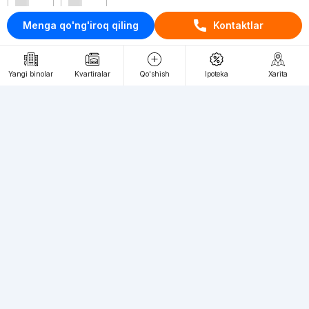
Menga qo'ng'iroq qiling
Kontaktlar
Kontaktlar
loyiha haqida
Yangi binolar
Kvartiralar
Qo'shish
Ipoteka
Xarita
Webnow © loyihasi
Foydalanish shartlari
Maxfiylik siyosati
Ommaviy taklif
Muassis:
"WEBNOW" MChJ
Manzil:
Toshkent shahri, A.Qahhor ko'chasi, 47-uy
Elektron ommaviy axborot vositalarini ro'yxatdan o'tkazish:
1649
Toshkent shahridagi yangi binolardagi kvartiralarga talab katta, siz
bizning veb-saytimizda istalgan toifadagi kvartiralarni cheksiz miqdorda