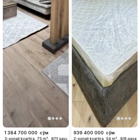
1 384 700 000
сўм
939 400 000
сўм
3-xonali kvartira, 75 m²,
8/11 qavat
2-xonali kvartira, 54 m²,
8/8 qavat