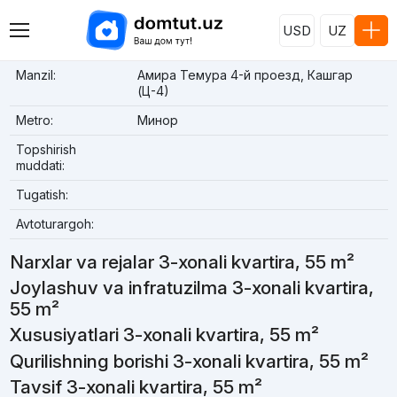
USD
UZ
Manzil:
Амира Темура 4-й проезд, Кашгар
(Ц-4)
Metro:
Минор
Topshirish
muddati:
Tugatish:
Avtoturargoh:
Narxlar va rejalar 3-xonali kvartira, 55 m²
Joylashuv va infratuzilma 3-xonali kvartira,
55 m²
Xususiyatlari 3-xonali kvartira, 55 m²
Qurilishning borishi 3-xonali kvartira, 55 m²
Tavsif 3-xonali kvartira, 55 m²