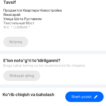
Tavsif
Продается Квартира Новостройка
Яккасарай
Улица Шота Руставели
Текстильный Мост
Ж.К. " LUMINAR "
Новостройка
ПРЕМИУМ КЛАССА
2/8/8 площадь 56 кв.м
Ko'proq
Авторский ремонт. Мебель и техника. Полностью
упакована.
Охраняемый закрытый двор
Цена 96.000 $
E'lon noto'g'ri to'ldirilganmi?
+998909326131
Bizga xabar bering va biz muammoni ko‘rib chiqamiz
Shikoyat qiling
Ko'rib chiqish va baholash
Sharh yozish