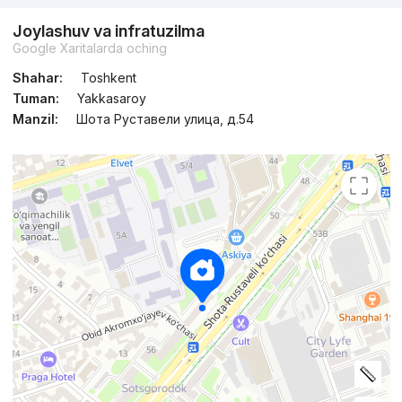
Joylashuv va infratuzilma
Google Xaritalarda oching
Shahar:
Toshkent
Tuman:
Yakkasaroy
Manzil:
Шота Руставели улица, д.54