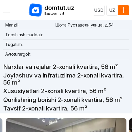
USD
UZ
Manzil:
Шота Руставели улица, д.54
Topshirish muddati:
Tugatish:
Avtoturargoh:
Narxlar va rejalar 2-xonali kvartira, 56 m²
Joylashuv va infratuzilma 2-xonali kvartira,
56 m²
Xususiyatlari 2-xonali kvartira, 56 m²
Qurilishning borishi 2-xonali kvartira, 56 m²
Tavsif 2-xonali kvartira, 56 m²