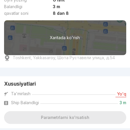
Balandligi
3 m
qavatlar soni
8 dan 8
Xaritada ko'rish
Toshkent, Yakkasaroy, Шота Руставели улица, д.54
Reklama
Xususiyatlari
Ta'mirlash
Yo'q
Ship Balandligi
3 m
Parametrlarni ko'rsatish