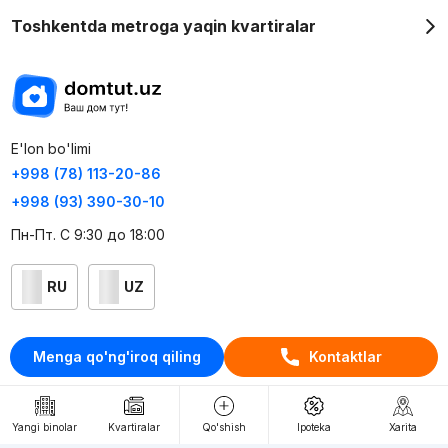
Toshkentda metroga yaqin kvartiralar
E'lon bo'limi
+998 (78) 113-20-86
+998 (93) 390-30-10
Пн-Пт. С 9:30 до 18:00
RU
UZ
Kontaktlar
Menga qo'ng'iroq qiling
Kontaktlar
loyiha haqida
Webnow © loyihasi
Yangi binolar
Kvartiralar
Qo'shish
Ipoteka
Xarita