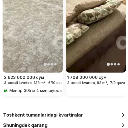
2 623 000 000
сўм
1 708 000 000
сўм
3-xonali kvartira, 133 m²,
6/10 qavat
3-xonali kvartira, 83 m²,
7/9 qavat
Минор
305 м 4 мин piyoda
Toshkent tumanlaridagi kvartiralar
Shuningdek qarang