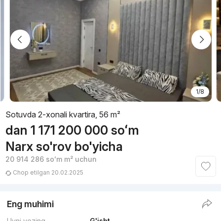
1/8
Sotuvda 2-xonali kvartira, 56 m²
dan
1 171 200 000
soʻm
Narx so'rov bo'yicha
20 914 286
soʻm
m² uchun
Chop etilgan 20.02.2025
Eng muhimi
Uyni yozing
G'isht