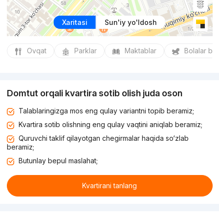
Xaritasi
Sun'iy yo'ldosh
Ovqat
Parklar
Maktablar
Bolalar bo
Domtut orqali kvartira sotib olish juda oson
Talablaringizga mos eng qulay variantni topib beramiz;
Kvartira sotib olishning eng qulay vaqtini aniqlab beramiz;
Quruvchi taklif qilayotgan chegirmalar haqida so‘zlab
beramiz;
Butunlay bepul maslahat;
Kvartirani tanlang