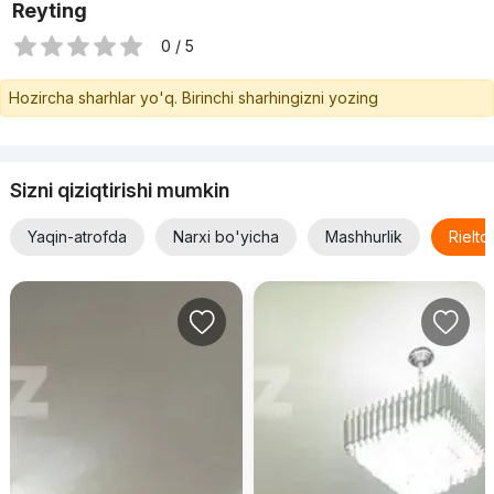
Reyting
0 / 5
Hozircha sharhlar yo'q. Birinchi sharhingizni yozing
Sizni qiziqtirishi mumkin
Yaqin-atrofda
Narxi bo'yicha
Mashhurlik
Rielt