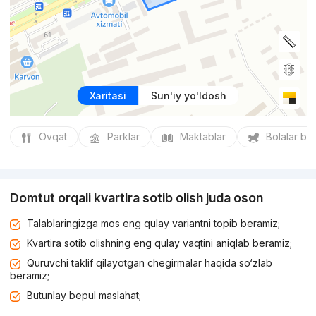
Xaritasi
Sun'iy yo'ldosh
Ovqat
Parklar
Maktablar
Bolalar bo
Domtut orqali kvartira sotib olish juda oson
Talablaringizga mos eng qulay variantni topib beramiz;
Kvartira sotib olishning eng qulay vaqtini aniqlab beramiz;
Quruvchi taklif qilayotgan chegirmalar haqida so‘zlab
beramiz;
Butunlay bepul maslahat;