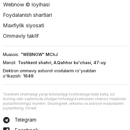
Webnow © loyihasi
Foydalanish shartlari
Maxfiylik siyosati
Ommaviy taklif
Muassis:
"WEBNOW" MChJ
Manzil:
Toshkent shahri, A.Qahhor ko'chasi, 47-uy
Elektron ommaviy axborot vositalarini ro'yxatdan
o'tkazish:
1649
Toshkent shahridagi yangi binolardagi kvartiralarga talab katta, siz
bizning veb-saytimizda istalgan toifadagi kvartiralarni cheksiz miqdorda
joylashtirishingiz mumkin. Shuningdek, reklama va axborot maqolalarini
joylashtiring. Omad!
Telegram