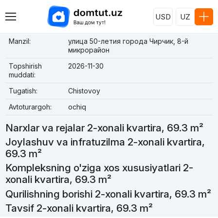
USD
UZ
Manzil:
улица 50-летия города Чирчик, 8-й
микрорайон
Topshirish
2026-11-30
muddati:
Tugatish:
Chistovoy
Avtoturargoh:
ochiq
Narxlar va rejalar 2-xonali kvartira, 69.3 m²
Joylashuv va infratuzilma 2-xonali kvartira,
69.3 m²
Kompleksning o'ziga xos xususiyatlari 2-
xonali kvartira, 69.3 m²
Qurilishning borishi 2-xonali kvartira, 69.3 m²
Tavsif 2-xonali kvartira, 69.3 m²