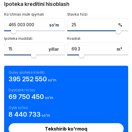
Ipoteka kreditini hisoblash
Ko'chmas mulk qiymati
Stavka foizi
soʻm
%
Ipoteka muddati
Kvadrat
yillar
m²
Qulay ipoteka krediti
395 252 550
soʻm
Dastlabki to'lov
69 750 450
soʻm
Oylik to'lov
8 440 733
soʻm
Tekshirib ko'rmoq