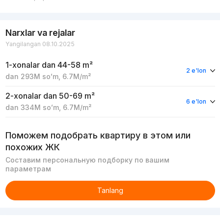
Narxlar va rejalar
Yangilangan 08.10.2025
1-xonalar
dan 44-58 m²
2 e'lon
dan
293M
soʻm
,
6.7M
/m²
2-xonalar
dan 50-69 m²
6 e'lon
dan
334M
soʻm
,
6.7M
/m²
Поможем подобрать квартиру в этом или
похожих ЖК
Составим персональную подборку по вашим
параметрам
Tanlang