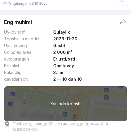
Yangilangan 08.10.2025
Eng muhimi
Uy-joy sinfi
Qulaylik
Topshirish muddati
2026-11-30
Uyni yozing
G'isht
Complex area
2 000 m²
avtoturargoh
Er usti/osti
Bezatish
Chistovoy
Balandligi
3.1 m
qavatlar soni
2 — 10 dan 10
Xaritada ko'rish
Toshkent, , улица 50-летия города Чирчик, 8-й
микрорайон