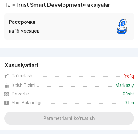
TJ «Trust Smart Development» aksiyalar
Рассрочка
на 18 месяцев
Reklama
Xususiyatlari
Ta'mirlash
Yo'q
Isitish Tizimi
Markaziy
Devorlar
G'isht
Ship Balandligi
3.1 m
Parametrlarni ko'rsatish