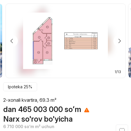
1/13
Ipoteka 25%
2-xonali kvartira, 69.3 m²
dan
465 003 000
soʻm
Narx so'rov bo'yicha
6 710 000
soʻm
m² uchun