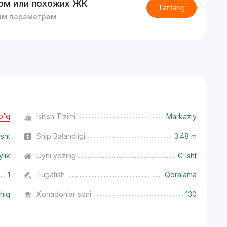
ом или похожих ЖК
Tanlang
им параметрам
o'q
Isitish Tizimi
Markaziy
isht
Ship Balandligi
3.48 m
ylik
Uyni yozing
G'isht
1
Tugatish
Qoralama
hiq
Xonadonlar soni
130