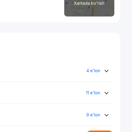
Xaritada ko'rish
4 e'lon
11 e'lon
9 e'lon