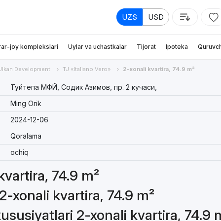
UZS
USD
rar-joy komplekslari
Uylar va uchastkalar
Tijorat
Ipoteka
Quruvch
Ulkan Development
TJ «Italiano Vero»
2-xonali kvartira, 74.9 m²
Туйтепа МФЙ, Содик Азимов, пр. 2 кучаси,
Ming Orik
2024-12-06
Qoralama
ochiq
kvartira, 74.9 m²
2-xonali kvartira, 74.9 m²
susiyatlari 2-xonali kvartira, 74.9 