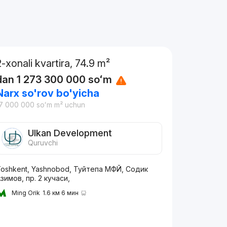
2-xonali kvartira, 74.9 m²
dan
1 273 300 000
soʻm
Narx so'rov bo'yicha
7 000 000
soʻm
m² uchun
Ulkan Development
Quruvchi
oshkent, Yashnobod, Туйтепа МФЙ, Содик
зимов, пр. 2 кучаси,
Ming Orik
1.6 км 6 мин