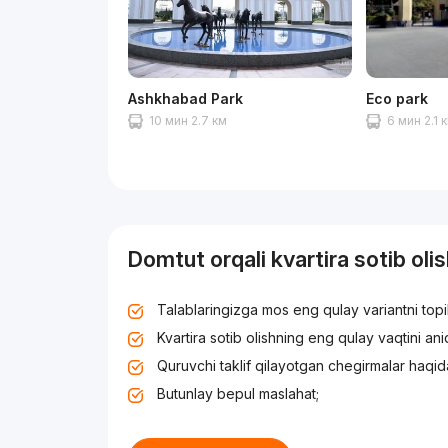
Ashkhabad Park
Eco park
10 мин 2.7 км
6 мин 2.1 
Domtut orqali kvartira sotib oli
Talablaringizga mos eng qulay variantni top
Kvartira sotib olishning eng qulay vaqtini an
Quruvchi taklif qilayotgan chegirmalar haqid
Butunlay bepul maslahat;