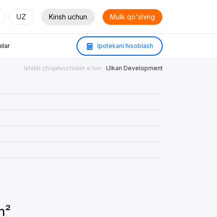
UZ
Kirish uchun
Mulk qo'shing
ilar
Ipotekani hisoblash
Ishlab chiqaruvchidan e'lon:
Ulkan Development
m²