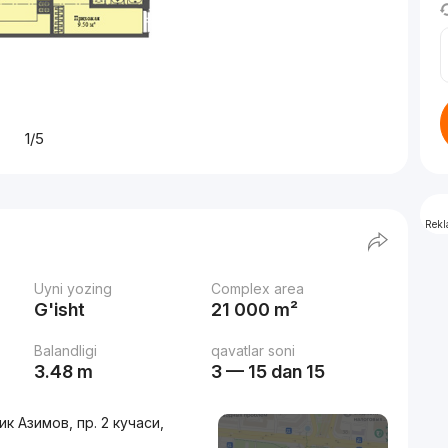
1/5
Rek
Uyni yozing
Complex area
G'isht
21 000 m²
Balandligi
qavatlar soni
3.48 m
3 — 15 dan 15
к Азимов, пр. 2 кучаси,