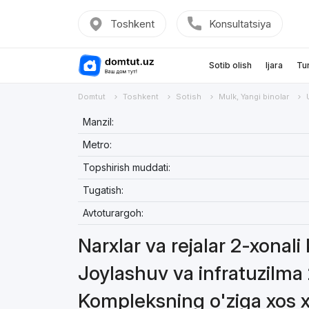
Toshkent
Konsultatsiya
Sotib olish
Ijara
Tu
Domtut
Toshkent
Sotish
Mulk, Yangi binolar
Manzil:
Metro:
Topshirish muddati:
Tugatish:
Avtoturargoh:
Narxlar va rejalar 2-xonali 
Joylashuv va infratuzilma 
Kompleksning o'ziga xos xu