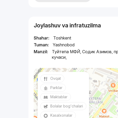
Joylashuv va infratuzilma
Shahar:
Toshkent
Tuman:
Yashnobod
Manzil:
Туйтепа МФЙ, Содик Азимов, пр
кучаси,
Ovqat
Parklar
Maktablar
Bolalar bog'chalari
Kasalxonalar