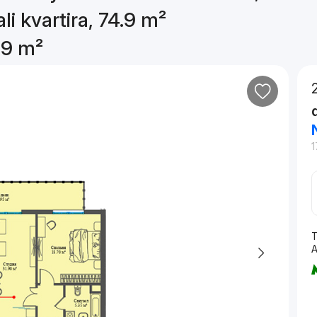
li kvartira, 74.9 m²
4.9 m²
1
T
А