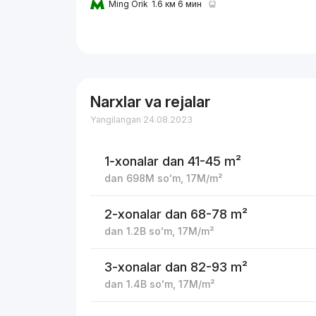
Ming Orik
1.6 км 6 мин
Narxlar va rejalar
Yangilangan 24.08.2023
1-xonalar
dan 41-45 m²
dan
698M
soʻm
,
17M
/m²
2-xonalar
dan 68-78 m²
dan
1.2B
soʻm
,
17M
/m²
3-xonalar
dan 82-93 m²
dan
1.4B
soʻm
,
17M
/m²