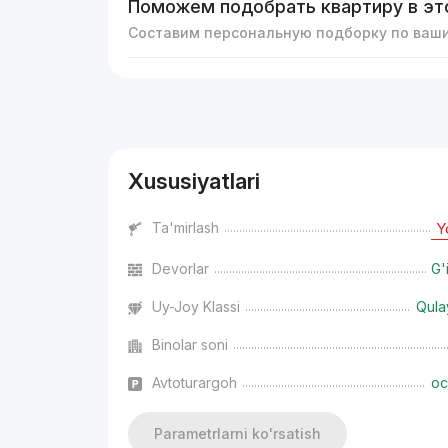
Поможем подобрать квартиру в эт
Составим персональную подборку по ваш
Reklama
Xususiyatlari
Ta'mirlash
Y
Devorlar
G'
Uy-Joy Klassi
Qula
Binolar soni
Avtoturargoh
oc
Parametrlarni ko'rsatish