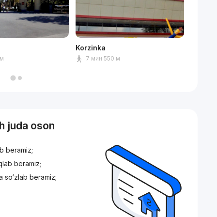
Korzinka
Сквер 
км
7 мин 550 м
5 мин
sh juda oson
ib beramiz;
iqlab beramiz;
a so‘zlab beramiz;