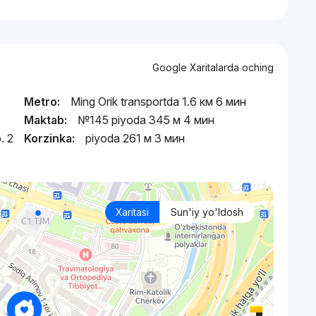
Google Xaritalarda oching
Metro:
Ming Orik transportda 1.6 км 6 мин
Maktab:
№145 piyoda 345 м 4 мин
. 2
Korzinka:
piyoda 261 м 3 мин
Xaritasi
Sun'iy yo'ldosh