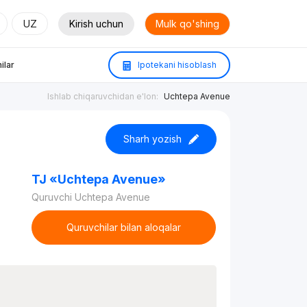
UZ
Kirish uchun
Mulk qo'shing
ilar
Ipotekani hisoblash
Ishlab chiqaruvchidan e'lon:
Uchtepa Avenue
Sharh yozish
TJ «Uchtepa Avenue»
Quruvchi Uchtepa Avenue
Quruvchilar bilan aloqalar