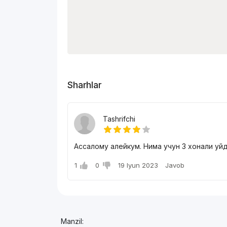
Sharhlar
Tashrifchi
Ассалому алейкум. Нима учун 3 хонали уйда
1
0
19 Iyun 2023
Javob
Manzil: