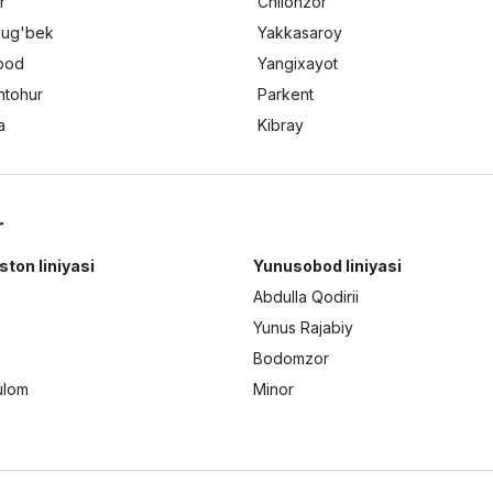
r
Chilonzor
lug'bek
Yakkasaroy
bod
Yangixayot
ntohur
Parkent
a
Kibray
r
ston liniyasi
Yunusobod liniyasi
Abdulla Qodirii
Yunus Rajabiy
Bodomzor
ulom
Minor