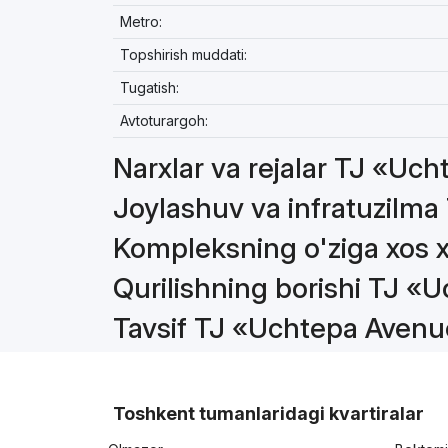
Metro:
Topshirish muddati:
Tugatish:
Avtoturargoh:
Narxlar va rejalar TJ «Uc
Joylashuv va infratuzilm
Kompleksning o'ziga xos 
Qurilishning borishi TJ 
Tavsif TJ «Uchtepa Aven
Toshkent tumanlaridagi kvartiralar