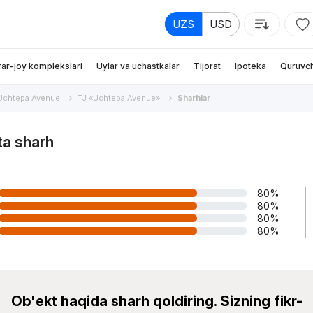
UZS
USD
rar-joy komplekslari
Uylar va uchastkalar
Tijorat
Ipoteka
Quruvch
Uchtepa Avenue
TJ «Uchtepa Avenue»
Sharhlar
ta sharh
80%
80%
80%
80%
Ob'ekt haqida sharh qoldiring. Sizning fikr-