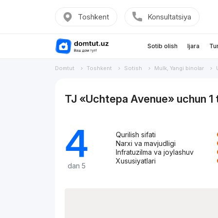
Toshkent
Konsultatsiya
Sotib olish
Ijara
Tu
Domtut
Toshkent
Sotish
Mulk, Yangi binolar
TJ «Uchtepa Avenue» uchun 1 
4
Qurilish sifati
Narxi va mavjudligi
Infratuzilma va joylashuv
Xususiyatlari
dan 5