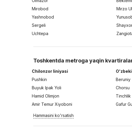
Olmazor
Bektemi
Mirobod
Mirzo U
Yashnobod
Yunuso
Sergeli
Shayxo
Uchtepa
Zangiot
Toshkentda metroga yaqin kvartirala
Chilonzor liniyasi
Oʻzbeki
Pushkin
Beruniy
Buyuk Ipak Yoli
Chorsu
Hamid Olimjon
Tinchlik
Amir Temur Xiyoboni
Gafur G
Hammasini ko'rsatish