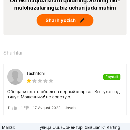
Ob'ekt haqida sharh qoldiring. Sizning fikr-
mulohazalaringiz biz uchun juda muhim
Sharh yozish
Sharhlar
Tashrifchi
Foydali
Обещали сдать объект в первый квартал. Вот уже год
тянут. Мошенники! не советую.
11
1
17 Avgust 2023
Javob
Manzil:
улица Ош. (Ориентир: бывшая K1 Karting