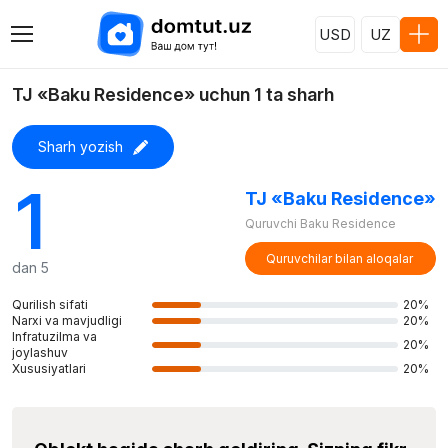
USD
UZ
TJ «Baku Residence» uchun 1 ta sharh
Sharh yozish
1
TJ «Baku Residence»
Quruvchi Baku Residence
Quruvchilar bilan aloqalar
dan 5
Qurilish sifati
20%
Narxi va mavjudligi
20%
Infratuzilma va
20%
joylashuv
Xususiyatlari
20%