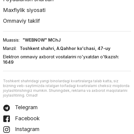
Maxfiylik siyosati
Ommaviy taklif
Muassis:
"WEBNOW" MChJ
Manzil:
Toshkent shahri, A.Qahhor ko'chasi, 47-uy
Elektron ommaviy axborot vositalarini ro'yxatdan o'tkazish:
1649
Toshkent shahridagi yangi binolardagi kvartiralarga talab katta, siz
bizning veb-saytimizda istalgan toifadagi kvartiralarni cheksiz miqdorda
joylashtirishingiz mumkin. Shuningdek, reklama va axborot maqolalarini
joylashtiring. Omad!
Telegram
Facebook
Instagram