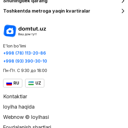
Shuningdek qarang
Toshkentda metroga yaqin kvartiralar
E'lon bo'limi
+998 (78) 113-20-86
+998 (93) 390-30-10
Пн-Пт. С 9:30 до 18:00
RU
UZ
Kontaktlar
loyiha haqida
Webnow © loyihasi
Foydalanish shartlari