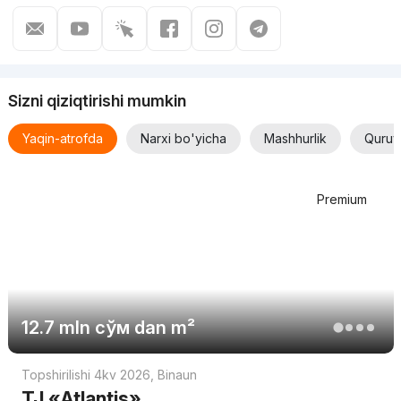
Sizni qiziqtirishi mumkin
Yaqin-atrofda
Narxi bo'yicha
Mashhurlik
Quruv
Premium
12.7 mln
сўм
dan m²
Topshirilishi 4kv 2026
,
Binaun
TJ «Atlantis»