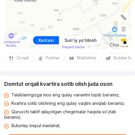
Xaritasi
Sun'iy yo'ldosh
Ovqat
Parklar
Maktablar
Bolalar bo
Domtut orqali kvartira sotib olish juda oson
Talablaringizga mos eng qulay variantni topib beramiz;
Kvartira sotib olishning eng qulay vaqtini aniqlab beramiz;
Quruvchi taklif qilayotgan chegirmalar haqida so‘zlab
beramiz;
Butunlay bepul maslahat;