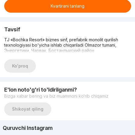
Kvartirani tanlang
Tavsif
TJ «Bochka Resort» biznes sinf, prefabrik monolit qurilish
texnologiyasi bo'yicha ishlab chiqariladi Olmazor tumani,
Энергетики, Чарвак, Бостанлыкский район
Ko'proq
E'lon noto'g'ri to'ldirilganmi?
Bizga xabar bering va biz muammoni ko‘rib chiqamiz
Shikoyat qiling
Quruvchi Instagram