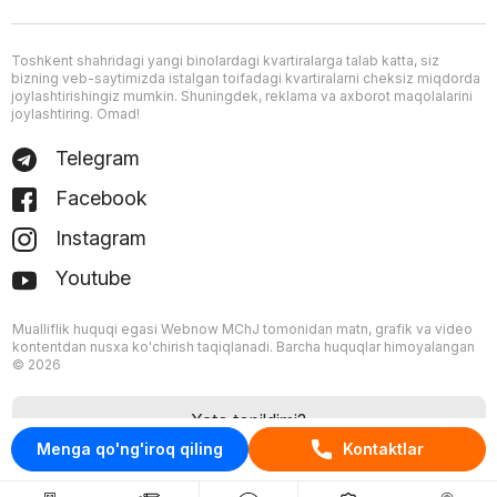
Toshkent shahridagi yangi binolardagi kvartiralarga talab katta, siz
bizning veb-saytimizda istalgan toifadagi kvartiralarni cheksiz miqdorda
joylashtirishingiz mumkin. Shuningdek, reklama va axborot maqolalarini
joylashtiring. Omad!
Telegram
Facebook
Instagram
Youtube
Mualliflik huquqi egasi Webnow MChJ tomonidan matn, grafik va video
kontentdan nusxa ko'chirish taqiqlanadi. Barcha huquqlar himoyalangan
© 2026
Xato topildimi?
Menga qo'ng'iroq qiling
Kontaktlar