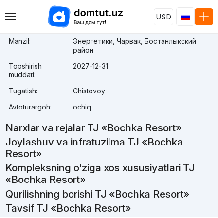
USD
Manzil:
Энергетики, Чарвак, Бостанлыкский
район
Topshirish
2027-12-31
muddati:
Tugatish:
Chistovoy
Avtoturargoh:
ochiq
Narxlar va rejalar TJ «Bochka Resort»
Joylashuv va infratuzilma TJ «Bochka
Resort»
Kompleksning o'ziga xos xususiyatlari TJ
«Bochka Resort»
Qurilishning borishi TJ «Bochka Resort»
Tavsif TJ «Bochka Resort»