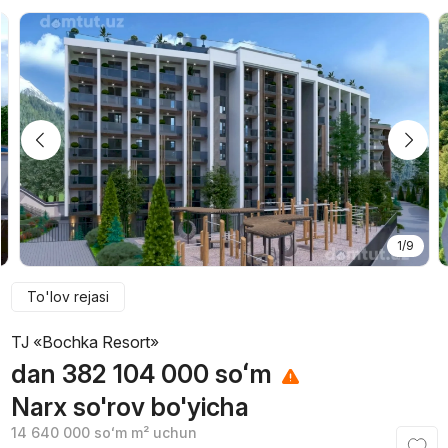
1/9
To'lov rejasi
TJ «Bochka Resort»
dan
382 104 000
soʻm
Narx so'rov bo'yicha
14 640 000
soʻm
m² uchun