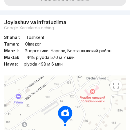
Joylashuv va infratuzilma
Google Xaritalarda oching
Shahar:
Toshkent
Tuman:
Olmazor
Manzil:
Энергетики, Чарвак, Бостанлыкский район
Maktab:
№18 piyoda 570 м 7 мин
Havas:
piyoda 498 м 6 мин