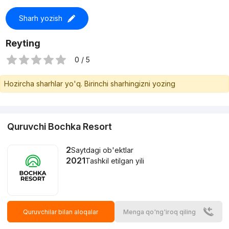
Sharh yozish
Reyting
0 / 5
Hozircha sharhlar yo'q. Birinchi sharhingizni yozing
Quruvchi Bochka Resort
2
Saytdagi ob'ektlar
2021
Tashkil etilgan yili
Quruvchilar bilan aloqalar
Menga qo'ng'iroq qiling