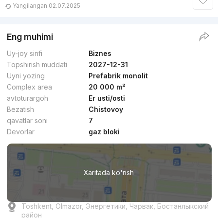
Yangilangan 02.07.2025
Eng muhimi
Uy-joy sinfi
Biznes
Topshirish muddati
2027-12-31
Uyni yozing
Prefabrik monolit
Complex area
20 000 m²
avtoturargoh
Er usti/osti
Bezatish
Chistovoy
qavatlar soni
7
Devorlar
gaz bloki
Xaritada ko'rish
Toshkent, Olmazor, Энергетики, Чарвак, Бостанлыкский
район