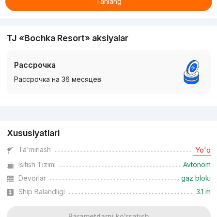
Tanlang
TJ «Bochka Resort» aksiyalar
Рассрочка
Рассрочка на 36 месяцев
Reklama
Xususiyatlari
Ta'mirlash
Yo'q
Isitish Tizimi
Avtonom
Devorlar
gaz bloki
Ship Balandligi
3.1 m
Parametrlarni ko'rsatish