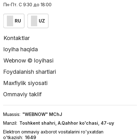
Пн-Пт. С 9:30 до 18:00
RU
UZ
Kontaktlar
loyiha haqida
Webnow © loyihasi
Foydalanish shartlari
Maxfiylik siyosati
Ommaviy taklif
Muassis:
"WEBNOW" MChJ
Manzil:
Toshkent shahri, A.Qahhor ko'chasi, 47-uy
Elektron ommaviy axborot vositalarini ro'yxatdan
o'tkazish:
1649