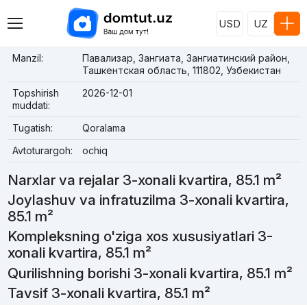
USD
UZ
Manzil:
Павализар, Зангиата, Зангиатинский район,
Ташкентская область, 111802, Узбекистан
Topshirish
2026-12-01
muddati:
Tugatish:
Qoralama
Avtoturargoh:
ochiq
Narxlar va rejalar 3-xonali kvartira, 85.1 m²
Joylashuv va infratuzilma 3-xonali kvartira,
85.1 m²
Kompleksning o'ziga xos xususiyatlari 3-
xonali kvartira, 85.1 m²
Qurilishning borishi 3-xonali kvartira, 85.1 m²
Tavsif 3-xonali kvartira, 85.1 m²