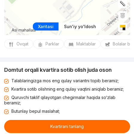
Xaritasi
Sun'iy yo'ldosh
Ovqat
Parklar
Maktablar
Bolalar bo
Domtut orqali kvartira sotib olish juda oson
Talablaringizga mos eng qulay variantni topib beramiz;
Kvartira sotib olishning eng qulay vaqtini aniqlab beramiz;
Quruvchi taklif qilayotgan chegirmalar haqida so‘zlab
beramiz;
Butunlay bepul maslahat;
Kvartirani tanlang