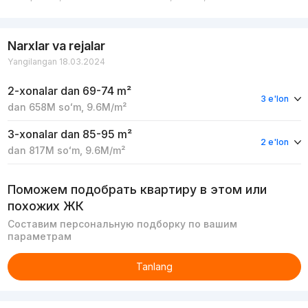
Narxlar va rejalar
Yangilangan 18.03.2024
2-xonalar
dan 69-74 m²
3 e'lon
dan
658M
soʻm
,
9.6M
/m²
3-xonalar
dan 85-95 m²
2 e'lon
dan
817M
soʻm
,
9.6M
/m²
Поможем подобрать квартиру в этом или
похожих ЖК
Составим персональную подборку по вашим
параметрам
Tanlang