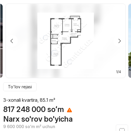
1/4
To'lov rejasi
3-xonali kvartira, 85.1 m²
817 248 000
soʻm
Narx so'rov bo'yicha
9 600 000
soʻm
m² uchun