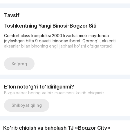
Tavsif
Toshkentning Yangi Binosi-Bogzor Siti
Comfort class kompleksi 2000 kvadrat metr maydonda
joylashgan bitta 9 qavatli binodan iborat. Qorong'i, aksentli
aksanlar bilan binoning engil jabhasi ko'zni o'ziga tortadi.
Ijarachilarga quyidagilar taqdim etiladi: IP-interkomlar, kuniga 24
soat xavfsizlikni ta'minlaydigan xavfsizlik kameralari, ularning
Ko'proq
minimarketlari, bolalar bog'chalari va ish joylari, shuningdek,
ochiq sport turlari uchun trenajyorlar, yurish va dam olish uchun
joylar bilan chiroyli bezatilgan verandalar. Avtomobillar uchun
yer usti va yer osti to'xtash joylari ham mavjud.
E'lon noto'g'ri to'ldirilganmi?
Bizga xabar bering va biz muammoni ko‘rib chiqamiz
Shikoyat qiling
Infratuzilma
Ob'ekt Zangiota tumanida joylashgan bo'lib, u poytaxt
shovqinidan uzoqda turar joy izlayotganlarga yoqadi.
Ko'rib chiqish va baholash TJ «Bogzor City»