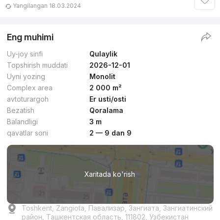
Yangilangan 18.03.2024
Eng muhimi
Uy-joy sinfi
Qulaylik
Topshirish muddati
2026-12-01
Uyni yozing
Monolit
Complex area
2 000 m²
avtoturargoh
Er usti/osti
Bezatish
Qoralama
Balandligi
3 m
qavatlar soni
2 — 9 dan 9
Xaritada ko'rish
Toshkent, Zangiota, Павализар, Зангиата, Зангиатинский
район, Ташкентская область, 111802, Узбекистан