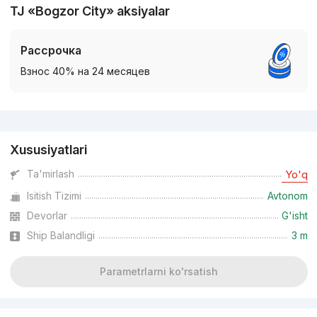
TJ «Bogzor City» aksiyalar
Рассрочка
Взнос 40% на 24 месяцев
Reklama
Xususiyatlari
Ta'mirlash
Yo'q
Isitish Tizimi
Avtonom
Devorlar
G'isht
Ship Balandligi
3 m
Parametrlarni ko'rsatish