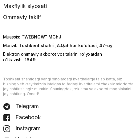
Maxfiylik siyosati
Ommaviy taklif
Muassis:
"WEBNOW" MChJ
Manzil:
Toshkent shahri, A.Qahhor ko'chasi, 47-uy
Elektron ommaviy axborot vositalarini ro'yxatdan
o'tkazish:
1649
Toshkent shahridagi yangi binolardagi kvartiralarga talab katta, siz
bizning veb-saytimizda istalgan toifadagi kvartiralarni cheksiz miqdorda
joylashtirishingiz mumkin. Shuningdek, reklama va axborot maqolalarini
joylashtiring. Omad!
Telegram
Facebook
Instagram