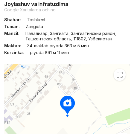
Joylashuv va infratuzilma
Google Xaritalarda oching
Shahar:
Toshkent
Tuman:
Zangiota
Manzil:
Павализар, Зангиата, Зангиатинский район,
Ташкентская область, 111802, Узбекистан
Maktab:
34-maktab piyoda 363 м 5 мин
Korzinka:
piyoda 891 м 11 мин