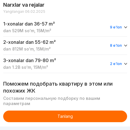
Narxlar va rejalar
Yangilangan 06.02.2025
1-xonalar
dan 36-57 m²
9 e'lon
dan
529M
soʻm
,
15M
/m²
2-xonalar
dan 55-62 m²
8 e'lon
dan
812M
soʻm
,
15M
/m²
3-xonalar
dan 79-80 m²
2 e'lon
dan
1.2B
soʻm
,
15M
/m²
Поможем подобрать квартиру в этом или
похожих ЖК
Составим персональную подборку по вашим
параметрам
Tanlang