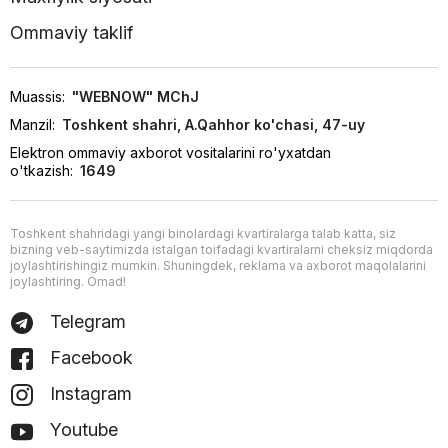
Ommaviy taklif
Muassis:
"WEBNOW" MChJ
Manzil:
Toshkent shahri, A.Qahhor ko'chasi, 47-uy
Elektron ommaviy axborot vositalarini ro'yxatdan
o'tkazish:
1649
Toshkent shahridagi yangi binolardagi kvartiralarga talab katta, siz
bizning veb-saytimizda istalgan toifadagi kvartiralarni cheksiz miqdorda
joylashtirishingiz mumkin. Shuningdek, reklama va axborot maqolalarini
joylashtiring. Omad!
Telegram
Facebook
Instagram
Youtube