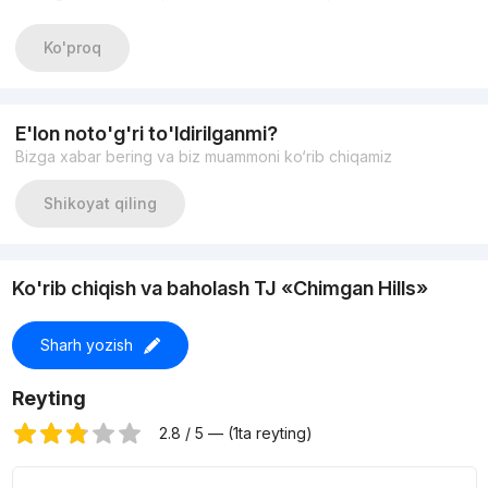
Ko'proq
E'lon noto'g'ri to'ldirilganmi?
Bizga xabar bering va biz muammoni ko‘rib chiqamiz
Shikoyat qiling
Ko'rib chiqish va baholash TJ «Chimgan Hills»
Sharh yozish
Reyting
2.8 / 5 — (1ta reyting)