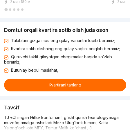
2 мин 180 м
2 мин 
Domtut orqali kvartira sotib olish juda oson
Talablaringizga mos eng qulay variantni topib beramiz;
Kvartira sotib olishning eng qulay vaqtini aniqlab beramiz;
Quruvchi taklif qilayotgan chegirmalar haqida so‘zlab
beramiz;
Butunlay bepul maslahat;
Kvartirani tanlang
Tavsif
TJ «Chimgan Hills» konfor sinf, g'isht qurish texnologiyasiga
muvofiq amalga oshiriladi Mirzo Ulug'bek tumani, Katta
Yalongʻoch-ota MFY, Temur Malik ko'chasi , 3