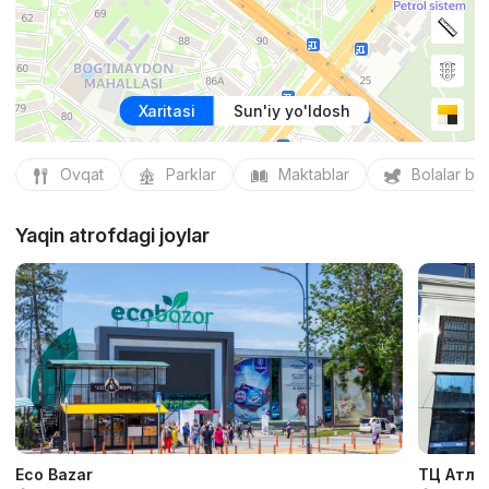
Xaritasi
Sun'iy yo'ldosh
Ovqat
Parklar
Maktablar
Bolalar bo
Yaqin atrofdagi joylar
Eco Bazar
ТЦ Атла