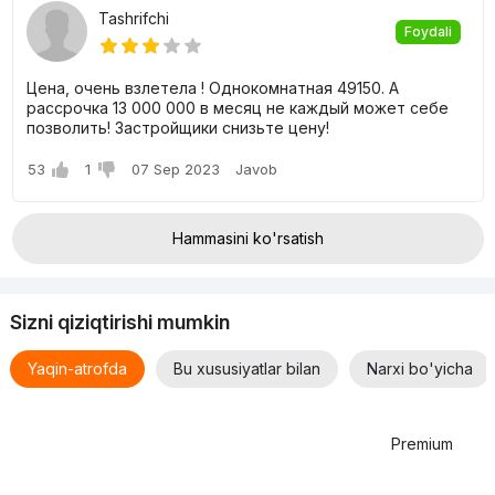
Tashrifchi
Foydali
Цена, очень взлетела ! Однокомнатная 49150. А
рассрочка 13 000 000 в месяц не каждый может себе
позволить! Застройщики снизьте цену!
53
1
07 Sep 2023
Javob
Hammasini ko'rsatish
Sizni qiziqtirishi mumkin
Yaqin-atrofda
Bu xususiyatlar bilan
Narxi bo'yicha
Premium