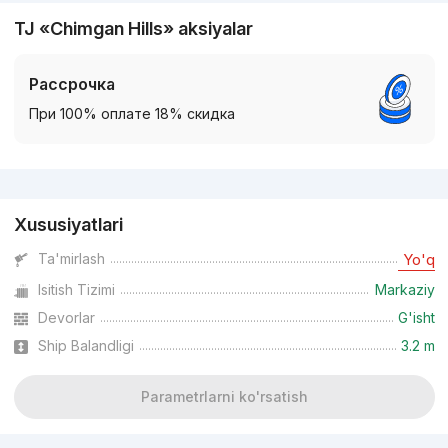
TJ «Chimgan Hills» aksiyalar
Рассрочка
При 100% оплате 18% скидка
Reklama
Xususiyatlari
Ta'mirlash
Yo'q
Isitish Tizimi
Markaziy
Devorlar
G'isht
Ship Balandligi
3.2 m
Parametrlarni ko'rsatish