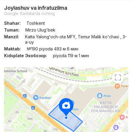
Joylashuv va infratuzilma
Google Xaritalarda oching
Shahar:
Toshkent
Tuman:
Mirzo Ulug'bek
Manzil:
Katta Yalongʻoch-ota MFY, Temur Malik ko'chasi , 3-
a-uy
Maktab:
№190 piyoda 493 м 6 мин
Kidsplate Экобозор:
piyoda 119 м 1 мин