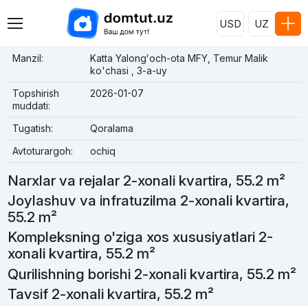
USD
UZ
Manzil:
Katta Yalongʻoch-ota MFY, Temur Malik
ko'chasi , 3-a-uy
Topshirish
2026-01-07
muddati:
Tugatish:
Qoralama
Avtoturargoh:
ochiq
Narxlar va rejalar 2-xonali kvartira, 55.2 m²
Joylashuv va infratuzilma 2-xonali kvartira,
55.2 m²
Kompleksning o'ziga xos xususiyatlari 2-
xonali kvartira, 55.2 m²
Qurilishning borishi 2-xonali kvartira, 55.2 m²
Tavsif 2-xonali kvartira, 55.2 m²