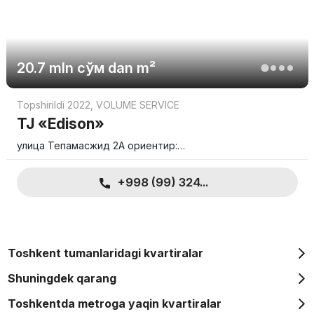
20.7 mln
сўм
dan m²
Topshirildi 2022
,
VOLUME SERVICE
TJ «Edison»
улица Тепамасжид 2А ориентир:…
+998 (99) 324...
Toshkent tumanlaridagi kvartiralar
Shuningdek qarang
Toshkentda metroga yaqin kvartiralar