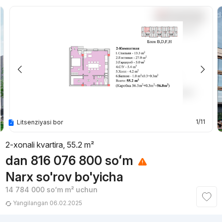
1/11
Litsenziyasi bor
2-xonali kvartira, 55.2 m²
dan
816 076 800
soʻm
Narx so'rov bo'yicha
14 784 000
soʻm
m² uchun
Yangilangan 06.02.2025