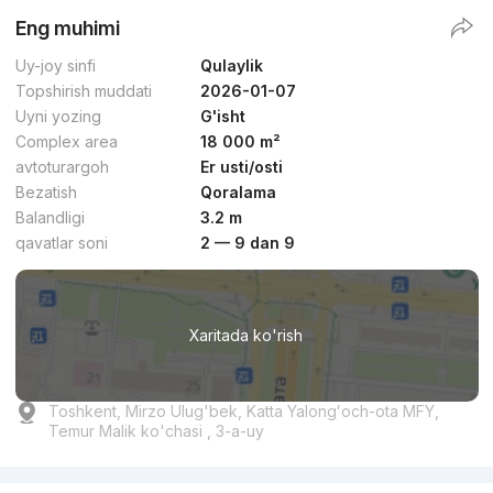
Eng muhimi
Uy-joy sinfi
Qulaylik
Topshirish muddati
2026-01-07
Uyni yozing
G'isht
Complex area
18 000 m²
avtoturargoh
Er usti/osti
Bezatish
Qoralama
Balandligi
3.2 m
qavatlar soni
2 — 9 dan 9
Xaritada ko'rish
Toshkent, Mirzo Ulug'bek, Katta Yalongʻoch-ota MFY,
Temur Malik ko'chasi , 3-a-uy