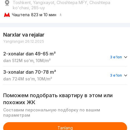
Toshkent, Yangixayot, Choshtepa MFY, Choshtepa
ko'chasi, 285-uy
Чаштепа
823 м 10 мин
Narxlar va rejalar
Yangilangan 26.12.2025
2-xonalar
dan 49-65 m²
3 e'lon
dan
512M
soʻm
,
10M
/m²
3-xonalar
dan 70-78 m²
3 e'lon
dan
724M
soʻm
,
10M
/m²
Поможем подобрать квартиру в этом или
похожих ЖК
Составим персональную подборку по вашим
параметрам
Tanlang