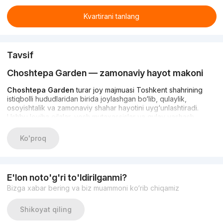
Kvartirani tanlang
Tavsif
Choshtepa Garden
— zamonaviy hayot makoni
Choshtepa Garden
turar joy majmuasi Toshkent shahrining
istiqbolli hududlaridan birida joylashgan bo‘lib, qulaylik,
osoyishtalik va zamonaviy shahar hayotini uyg‘unlashtiradi.
Ushbu loyiha oilalar, yosh mutaxassislar va qulay yashash
muhitini izlayotganlar uchun mo‘ljallangan.
Ko'proq
Majmua shaharning muhim transport yo‘nalishlariga yaqin
joylashgani sababli, kundalik harakatlanish oson va vaqtni
tejaydi. Shu bilan birga, atrof-muhit tinch va yashil bo‘lib,
shovqin-surondan holi.
E'lon noto'g'ri to'ldirilganmi?
Bizga xabar bering va biz muammoni ko‘rib chiqamiz
Arxitektura va loyiha konsepsiyasi
Shikoyat qiling
Choshtepa Garden
past qavatli, zamonaviy uslubda qurilgan
binolardan iborat. Bino joylashuvi quyosh nuri va tabiiy