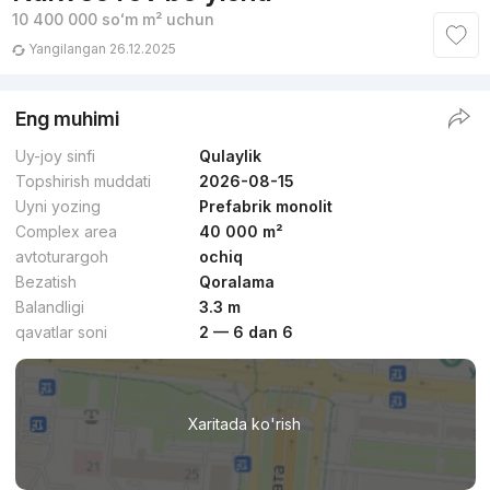
10 400 000
soʻm
m² uchun
Yangilangan 26.12.2025
Eng muhimi
Uy-joy sinfi
Qulaylik
Topshirish muddati
2026-08-15
Uyni yozing
Prefabrik monolit
Complex area
40 000 m²
avtoturargoh
ochiq
Bezatish
Qoralama
Balandligi
3.3 m
qavatlar soni
2 — 6 dan 6
Xaritada ko'rish