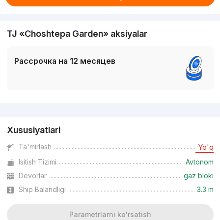
TJ «Choshtepa Garden» aksiyalar
Рассрочка на 12 месяцев
Reklama
Xususiyatlari
Ta'mirlash
Yo'q
Isitish Tizimi
Avtonom
Devorlar
gaz bloki
Ship Balandligi
3.3 m
Parametrlarni ko'rsatish