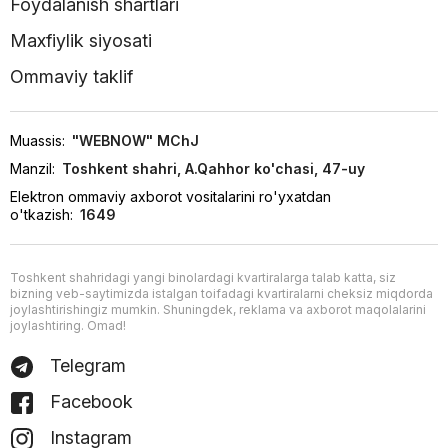
Foydalanish shartlari
Maxfiylik siyosati
Ommaviy taklif
Muassis:
"WEBNOW" MChJ
Manzil:
Toshkent shahri, A.Qahhor ko'chasi, 47-uy
Elektron ommaviy axborot vositalarini ro'yxatdan
o'tkazish:
1649
Toshkent shahridagi yangi binolardagi kvartiralarga talab katta, siz
bizning veb-saytimizda istalgan toifadagi kvartiralarni cheksiz miqdorda
joylashtirishingiz mumkin. Shuningdek, reklama va axborot maqolalarini
joylashtiring. Omad!
Telegram
Facebook
Instagram