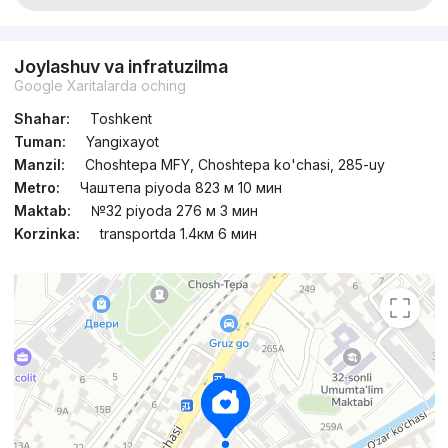
Joylashuv va infratuzilma
Google Xaritalarda oching
Shahar:
Toshkent
Tuman:
Yangixayot
Manzil:
Choshtepa MFY, Choshtepa ko'chasi, 285-uy
Metro:
Чаштепа piyoda 823 м 10 мин
Maktab:
№32 piyoda 276 м 3 мин
Korzinka:
transportda 1.4км 6 мин