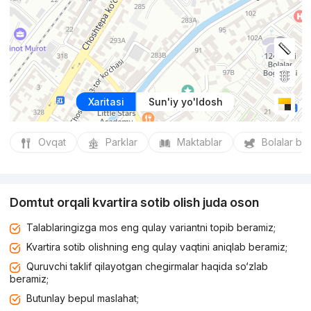
Xaritasi
Sun'iy yo'ldosh
Ovqat
Parklar
Maktablar
Bolalar bo
Domtut orqali kvartira sotib olish juda oson
Talablaringizga mos eng qulay variantni topib beramiz;
Kvartira sotib olishning eng qulay vaqtini aniqlab beramiz;
Quruvchi taklif qilayotgan chegirmalar haqida so‘zlab
beramiz;
Butunlay bepul maslahat;