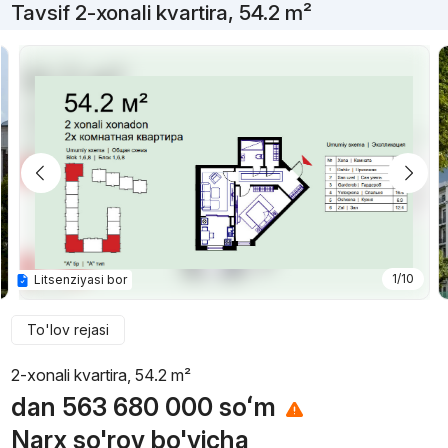
Tavsif 2-xonali kvartira, 54.2 m²
1/10
Litsenziyasi bor
To'lov rejasi
2-xonali kvartira, 54.2 m²
dan
563 680 000
soʻm
Narx so'rov bo'yicha