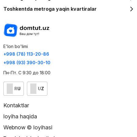
Nima uchun aynan Choshtepa Garden?
Toshkentda metroga yaqin kvartiralar
Choshtepa Garden
— bu shunchaki uy emas, balki
qulay va
zamonaviy turmush tarzi
. U osoyishtalik, qulay joylashuv va
sifatli qurilish yechimlarini birlashtiradi.
Bu yerda siz kelajak uchun ishonchli tanlov qilasiz.
E'lon bo'limi
+998 (78) 113-20-86
+998 (93) 390-30-10
Пн-Пт. С 9:30 до 18:00
RU
UZ
Kontaktlar
loyiha haqida
Webnow © loyihasi