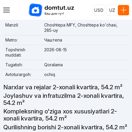
USD
UZ
Manzil:
Choshtepa MFY, Choshtepa ko'chasi,
285-uy
Metro:
Чаштепа
Topshirish
2026-08-15
muddati:
Tugatish:
Qoralama
Avtoturargoh:
ochiq
Narxlar va rejalar 2-xonali kvartira, 54.2 m²
Joylashuv va infratuzilma 2-xonali kvartira,
54.2 m²
Kompleksning o'ziga xos xususiyatlari 2-
xonali kvartira, 54.2 m²
Qurilishning borishi 2-xonali kvartira, 54.2 m²