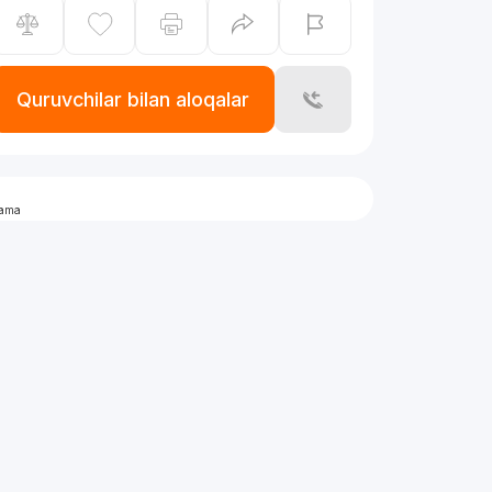
Quruvchilar bilan aloqalar
lama