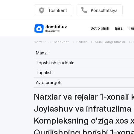
Toshkent
Konsultatsiya
Sotib olish
Ijara
Tu
Domtut
Toshkent
Sotish
Mulk, Yangi binolar
Manzil:
Topshirish muddati:
Tugatish:
Avtoturargoh:
Narxlar va rejalar 1-xonali 
Joylashuv va infratuzilma 1
Kompleksning o'ziga xos xu
Qurilishning borishi 1-xona