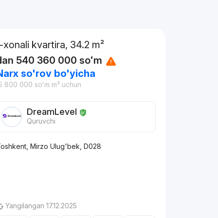
1-xonali kvartira, 34.2 m²
dan
540 360 000
soʻm
Narx so'rov bo'yicha
5 800 000
soʻm
m² uchun
DreamLevel
Quruvchi
oshkent, Mirzo Ulug'bek, D028
Yangilangan 17.12.2025