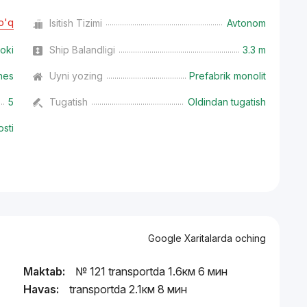
o'q
Isitish Tizimi
Avtonom
oki
Ship Balandligi
3.3 m
nes
Uyni yozing
Prefabrik monolit
5
Tugatish
Oldindan tugatish
osti
Google Xaritalarda oching
Maktab:
№ 121 transportda 1.6км 6 мин
Havas:
transportda 2.1км 8 мин