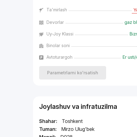
Ta'mirlash
Y
Devorlar
gaz bl
Uy-Joy Klassi
Biz
Binolar soni
Avtoturargoh
Er usti/
Parametrlarni ko'rsatish
Joylashuv va infratuzilma
Shahar:
Toshkent
Tuman:
Mirzo Ulug'bek