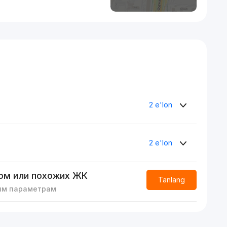
2 e'lon
2 e'lon
ом или похожих ЖК
Tanlang
им параметрам