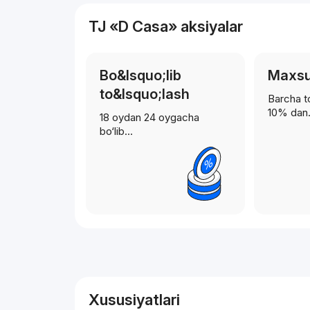
TJ «D Casa» aksiyalar
Bo&lsquo;lib
Maxsus
to&lsquo;lash
Barcha to
10% da
18 oydan 24 oygacha
bo‘lib…
Reklama
Xususiyatlari