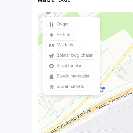
Manzil:
D028
Ovqat
Parklar
Maktablar
Bolalar bog'chalari
Kasalxonalar
Savdo markazlari
Supermarkets