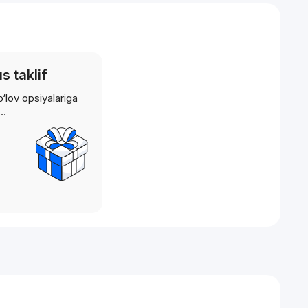
 taklif
‘lov opsiyalariga
n…