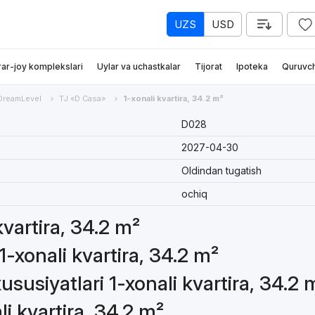
UZS
USD
rar-joy komplekslari
Uylar va uchastkalar
Tijorat
Ipoteka
Quruvch
DreamLevel
TJ «D Casa»
1-xonali kvartira, 34.2 m²
D028
2027-04-30
Oldindan tugatish
ochiq
kvartira, 34.2 m²
-xonali kvartira, 34.2 m²
susiyatlari 1-xonali kvartira, 34.2 
li kvartira, 34.2 m²