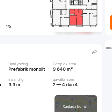
1/5
Rek
Uyni yozing
Complex area
Prefabrik monolit
9 640 m²
Balandligi
qavatlar soni
h
3.3 m
2 — 4 dan 4
Xaritada ko'rish