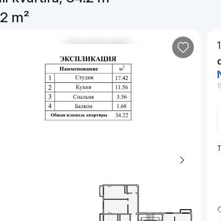
.2 m²
1
T