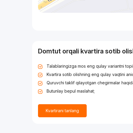
Domtut orqali kvartira sotib oli
Talablaringizga mos eng qulay variantni top
Kvartira sotib olishning eng qulay vaqtini an
Quruvchi taklif qilayotgan chegirmalar haqid
Butunlay bepul maslahat;
Kvartirani tanlang