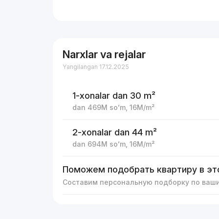
Narxlar va rejalar
Yangilangan 17.12.2025
1-xonalar
dan 30 m²
dan
469M
soʻm
,
16M
/m²
2-xonalar
dan 44 m²
dan
694M
soʻm
,
16M
/m²
Поможем подобрать квартиру в эт
Составим персональную подборку по ваш