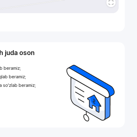
sh juda oson
ib beramiz;
iqlab beramiz;
a so‘zlab beramiz;