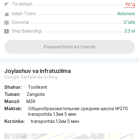
Ta'mirlash
Yo'q
Isitish Tizimi
Avtonom
Devorlar
G'isht
Ship Balandligi
3.3 m
Parametrlarni ko'rsatish
Joylashuv va infratuzilma
Google Xaritalarda oching
Shahar:
Toshkent
Tuman:
Zangiota
Manzil:
M39
Maktab:
Общеобразовательная средняя школа №270
transportda 1.3км 5 мин
Korzinka:
transportda 1.2км 5 мин