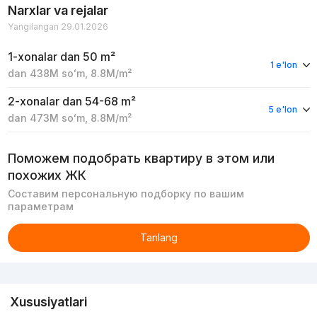
Narxlar va rejalar
Yangilangan 29.01.2026
1-xonalar
dan 50 m²
1 e'lon
dan
438M
soʻm
,
8.8M
/m²
2-xonalar
dan 54-68 m²
5 e'lon
dan
473M
soʻm
,
8.8M
/m²
Поможем подобрать квартиру в этом или
похожих ЖК
Составим персональную подборку по вашим
параметрам
Tanlang
Reklama
Xususiyatlari