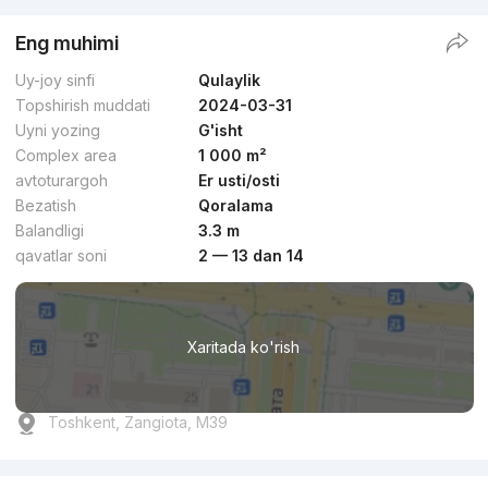
Eng muhimi
Uy-joy sinfi
Qulaylik
Topshirish muddati
2024-03-31
Uyni yozing
G'isht
Complex area
1 000 m²
avtoturargoh
Er usti/osti
Bezatish
Qoralama
Balandligi
3.3 m
qavatlar soni
2 — 13 dan 14
Xaritada ko'rish
Toshkent, Zangiota, M39