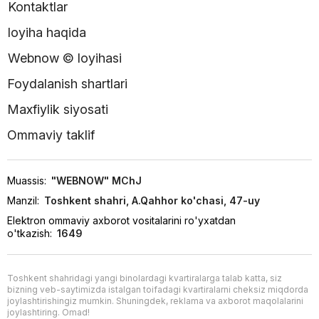
Kontaktlar
loyiha haqida
Webnow © loyihasi
Foydalanish shartlari
Maxfiylik siyosati
Ommaviy taklif
Muassis:
"WEBNOW" MChJ
Manzil:
Toshkent shahri, A.Qahhor ko'chasi, 47-uy
Elektron ommaviy axborot vositalarini ro'yxatdan
o'tkazish:
1649
Toshkent shahridagi yangi binolardagi kvartiralarga talab katta, siz
bizning veb-saytimizda istalgan toifadagi kvartiralarni cheksiz miqdorda
joylashtirishingiz mumkin. Shuningdek, reklama va axborot maqolalarini
joylashtiring. Omad!