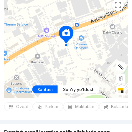
Xaritasi
Sun'iy yo'ldosh
Ovqat
Parklar
Maktablar
Bolalar bo