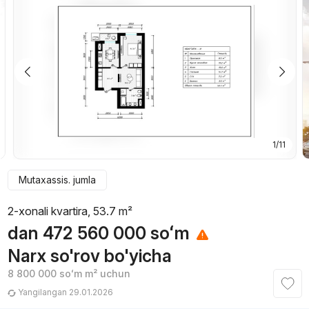
1/11
Mutaxassis. jumla
2-xonali kvartira, 53.7 m²
dan
472 560 000
soʻm
Narx so'rov bo'yicha
8 800 000
soʻm
m² uchun
Yangilangan 29.01.2026