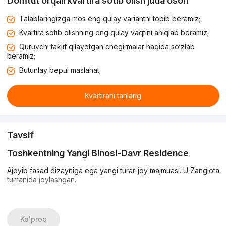
Domtut orqali kvartira sotib olish juda oson
Talablaringizga mos eng qulay variantni topib beramiz;
Kvartira sotib olishning eng qulay vaqtini aniqlab beramiz;
Quruvchi taklif qilayotgan chegirmalar haqida so‘zlab
beramiz;
Butunlay bepul maslahat;
Kvartirani tanlang
Tavsif
Toshkentning Yangi Binosi-Davr Residence
Ajoyib fasad dizayniga ega yangi turar-joy majmuasi. U Zangiota
tumanida joylashgan.
Majmua 14 qavatli ikkita binodan iborat bo'lib, ular qulay
yashash joylarini taklif etadi. Qo'pol qoplamali kvartiralar sizning
xohishingizga qarab ta'mirlashni amalga oshiradi. Uy avtonom
Ko'proq