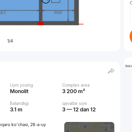
1/4
Rek
Uyni yozing
Complex area
Monolit
3 200 m²
Balandligi
qavatlar soni
3.1 m
3 — 12 dan 12
yqaro ko'chasi, 28-a-uy