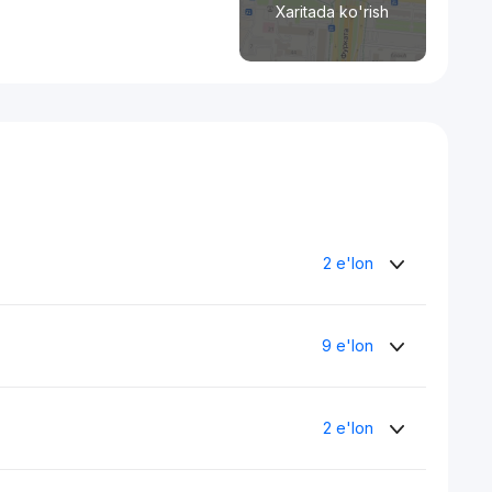
Xaritada ko'rish
2 e'lon
9 e'lon
2 e'lon