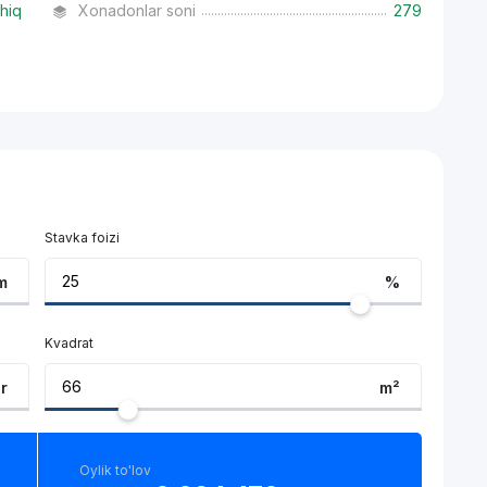
hiq
Xonadonlar soni
279
Stavka foizi
m
%
Kvadrat
ar
m²
Oylik to'lov