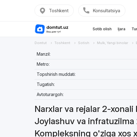
Toshkent
Konsultatsiya
Sotib olish
Ijara
Tu
Domtut
Toshkent
Sotish
Mulk, Yangi binolar
Manzil:
Metro:
Topshirish muddati:
Tugatish:
Avtoturargoh:
Narxlar va rejalar 2-xonali
Joylashuv va infratuzilma 
Kompleksning o'ziga xos xu