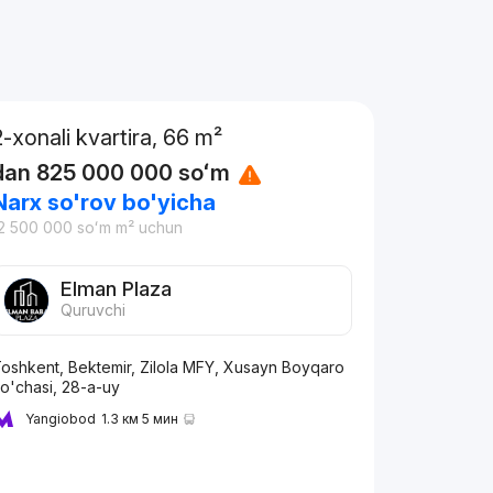
2-xonali kvartira, 66 m²
dan
825 000 000
soʻm
Narx so'rov bo'yicha
2 500 000
soʻm
m² uchun
Elman Plaza
Quruvchi
oshkent, Bektemir, Zilola MFY, Xusayn Boyqaro
o'chasi, 28-a-uy
Yangiobod
1.3 км 5 мин