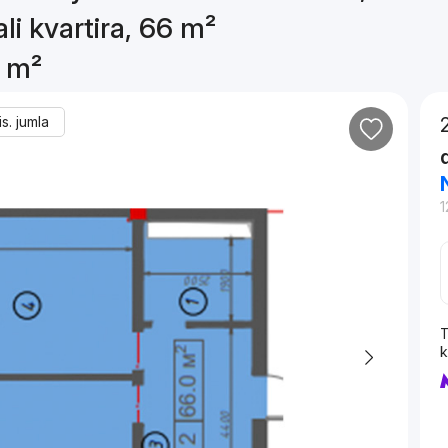
li kvartira, 66 m²
6 m²
s. jumla
1
T
k