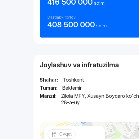
416 500 000
soʻm
Dastlabki to'lov
408 500 000
soʻm
Joylashuv va infratuzilma
Shahar:
Toshkent
Tuman:
Bektemir
Manzil:
Zilola MFY, Xusayn Boyqaro ko'ch
28-a-uy
Ovqat