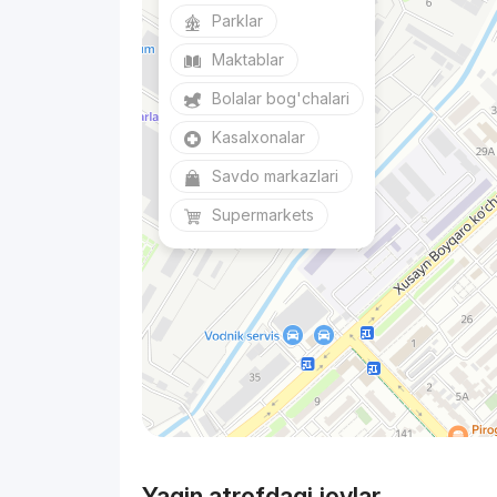
Parklar
Maktablar
Bolalar bog'chalari
Kasalxonalar
Savdo markazlari
Supermarkets
Yaqin atrofdagi joylar