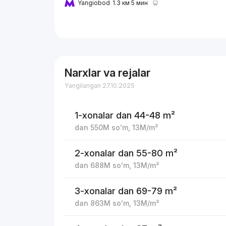
Yangiobod
1.3 км 5 мин
Narxlar va rejalar
Yangilangan 27.10.2025
1-xonalar
dan 44-48 m²
dan
550M
soʻm
,
13M
/m²
2-xonalar
dan 55-80 m²
dan
688M
soʻm
,
13M
/m²
3-xonalar
dan 69-79 m²
dan
863M
soʻm
,
13M
/m²