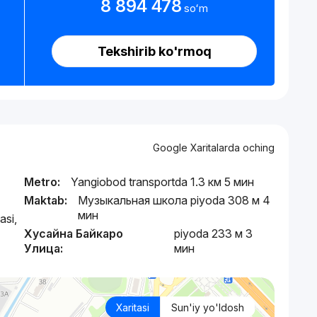
8 894 478
soʻm
Tekshirib ko'rmoq
Google Xaritalarda oching
Metro:
Yangiobod transportda 1.3 км 5 мин
Maktab:
Музыкальная школа piyoda 308 м 4
мин
asi,
Хусайна Байкаро
piyoda 233 м 3
Улица:
мин
Xaritasi
Sun'iy yo'ldosh