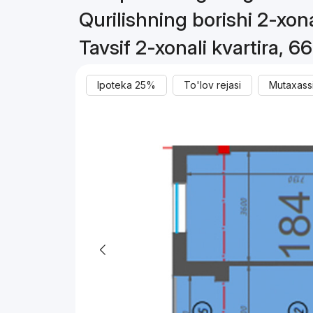
Qurilishning borishi 2-xona
Tavsif 2-xonali kvartira, 6
Ipoteka 25%
To'lov rejasi
Mutaxassi