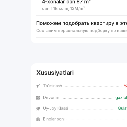
4-xonalar
dan 87 m²
dan
1.1B
soʻm
,
13M
/m²
Поможем подобрать квартиру в эт
Составим персональную подборку по ваш
Reklama
Xususiyatlari
Ta'mirlash
Y
Devorlar
gaz bl
Uy-Joy Klassi
Qula
Binolar soni