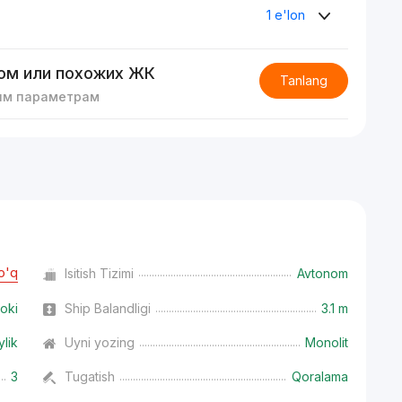
1 e'lon
ом или похожих ЖК
Tanlang
им параметрам
o'q
Isitish Tizimi
Avtonom
oki
Ship Balandligi
3.1 m
ylik
Uyni yozing
Monolit
3
Tugatish
Qoralama