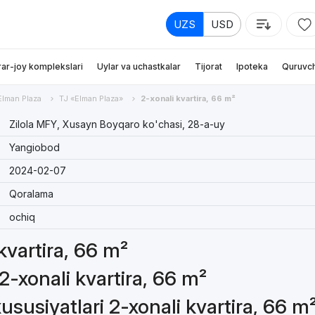
UZS
USD
rar-joy komplekslari
Uylar va uchastkalar
Tijorat
Ipoteka
Quruvch
Elman Plaza
TJ «Elman Plaza»
2-xonali kvartira, 66 m²
Zilola MFY, Xusayn Boyqaro ko'chasi, 28-a-uy
Yangiobod
2024-02-07
Qoralama
ochiq
 kvartira, 66 m²
2-xonali kvartira, 66 m²
susiyatlari 2-xonali kvartira, 66 m