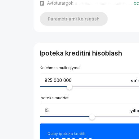
Avtoturargoh
oc
Parametrlarni ko'rsatish
Ipoteka kreditini hisoblash
Ko'chmas mulk qiymati
soʻ
Ipoteka muddati
yill
Qulay ipoteka krediti