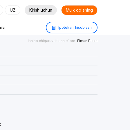
UZ
Kirish uchun
Mulk qo'shing
ilar
Ipotekani hisoblash
Ishlab chiqaruvchidan e'lon:
Elman Plaza
²