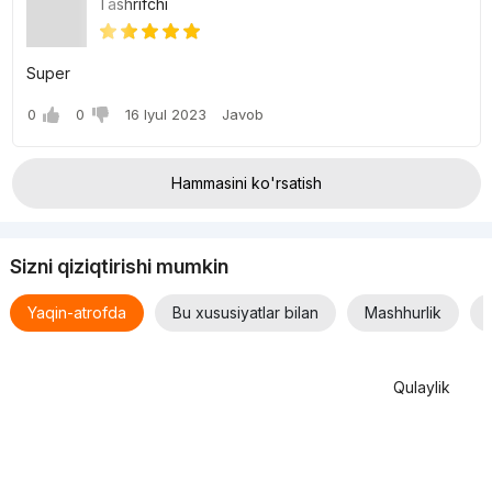
Tashrifchi
Super
0
0
16 Iyul 2023
Javob
Hammasini ko'rsatish
Sizni qiziqtirishi mumkin
Yaqin-atrofda
Bu xususiyatlar bilan
Mashhurlik
Qulaylik