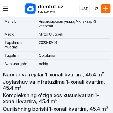
USD
UZ
Manzil:
Чиланзарская улица, Чиланзар-3
квартал
Metro:
Mirzo Ulugbek
Topshirish
2023-12-01
muddati:
Tugatish:
Qoralama
Avtoturargoh:
ochiq
Narxlar va rejalar 1-xonali kvartira, 45.4 m²
Joylashuv va infratuzilma 1-xonali kvartira,
45.4 m²
Kompleksning o'ziga xos xususiyatlari 1-
xonali kvartira, 45.4 m²
Qurilishning borishi 1-xonali kvartira, 45.4 m²