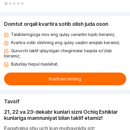
Domtut orqali kvartira sotib olish juda oson
Talablaringizga mos eng qulay variantni topib beramiz;
Kvartira sotib olishning eng qulay vaqtini aniqlab beramiz;
Quruvchi taklif qilayotgan chegirmalar haqida so‘zlab
beramiz;
Butunlay bepul maslahat;
Kvartirani tanlang
Tavsif
21, 22 va 23-dekabr kunlari sizni Ochiq Eshiklar
kunlariga mamnuniyat bilan taklif etamiz!
Faqatgina shu uch kun mobaynida siz: