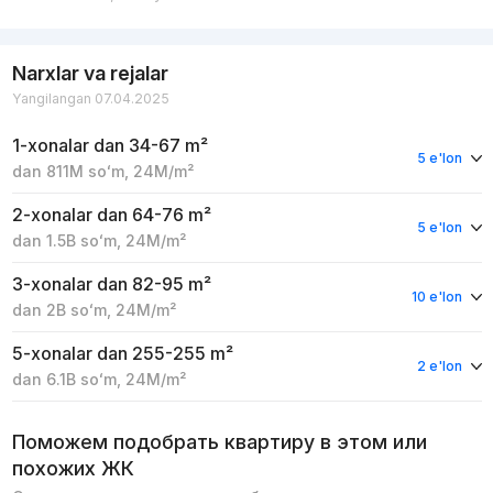
Narxlar va rejalar
Yangilangan 07.04.2025
1-xonalar
dan 34-67 m²
5 e'lon
dan
811M
soʻm
,
24M
/m²
2-xonalar
dan 64-76 m²
5 e'lon
dan
1.5B
soʻm
,
24M
/m²
3-xonalar
dan 82-95 m²
10 e'lon
dan
2B
soʻm
,
24M
/m²
5-xonalar
dan 255-255 m²
2 e'lon
dan
6.1B
soʻm
,
24M
/m²
Поможем подобрать квартиру в этом или
похожих ЖК