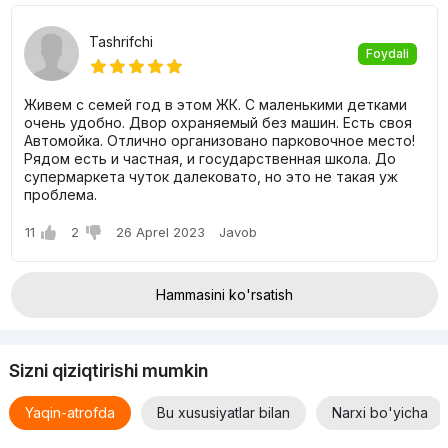
Tashrifchi
Foydali
Живем с семей год в этом ЖК. С маленькими детками
очень удобно. Двор охраняемый без машин. Есть своя
Автомойка. Отлично организовано парковочное место!
Рядом есть и частная, и государственная школа. До
супермаркета чуток далековато, но это не такая уж
проблема.
11
2
26 Aprel 2023
Javob
Hammasini ko'rsatish
Sizni qiziqtirishi mumkin
Yaqin-atrofda
Bu xususiyatlar bilan
Narxi bo'yicha