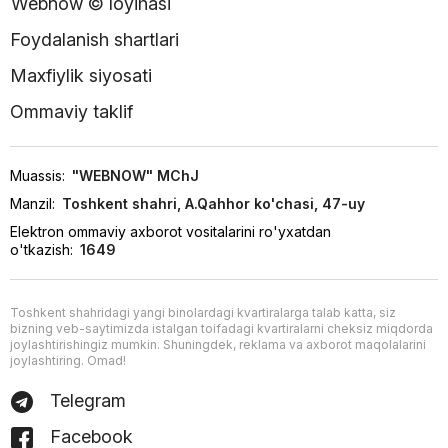
Webnow © loyihasi
Foydalanish shartlari
Maxfiylik siyosati
Ommaviy taklif
Muassis:
"WEBNOW" MChJ
Manzil:
Toshkent shahri, A.Qahhor ko'chasi, 47-uy
Elektron ommaviy axborot vositalarini ro'yxatdan
o'tkazish:
1649
Toshkent shahridagi yangi binolardagi kvartiralarga talab katta, siz
bizning veb-saytimizda istalgan toifadagi kvartiralarni cheksiz miqdorda
joylashtirishingiz mumkin. Shuningdek, reklama va axborot maqolalarini
joylashtiring. Omad!
Telegram
Facebook