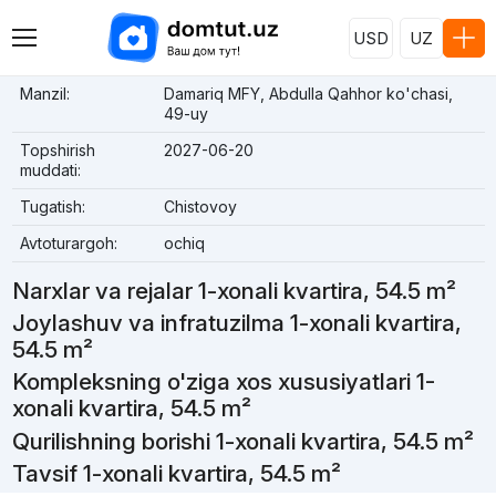
USD
UZ
Manzil:
Damariq MFY, Abdulla Qahhor ko'chasi,
49-uy
Topshirish
2027-06-20
muddati:
Tugatish:
Chistovoy
Avtoturargoh:
ochiq
Narxlar va rejalar 1-xonali kvartira, 54.5 m²
Joylashuv va infratuzilma 1-xonali kvartira,
54.5 m²
Kompleksning o'ziga xos xususiyatlari 1-
xonali kvartira, 54.5 m²
Qurilishning borishi 1-xonali kvartira, 54.5 m²
Tavsif 1-xonali kvartira, 54.5 m²