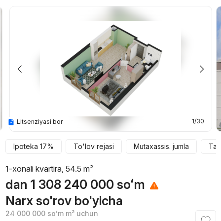
1/30
Litsenziyasi bor
Ipoteka 17%
To'lov rejasi
Mutaxassis. jumla
Tay
1-xonali kvartira, 54.5 m²
dan
1 308 240 000
soʻm
Narx so'rov bo'yicha
24 000 000
soʻm
m² uchun