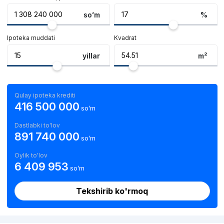
soʻm
%
Ipoteka muddati
Kvadrat
yillar
m²
Qulay ipoteka krediti
416 500 000
soʻm
Dastlabki to'lov
891 740 000
soʻm
Oylik to'lov
6 409 953
soʻm
Tekshirib ko'rmoq