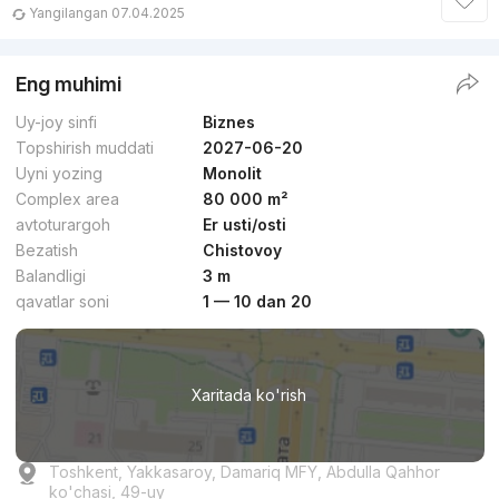
Yangilangan 07.04.2025
Eng muhimi
Uy-joy sinfi
Biznes
Topshirish muddati
2027-06-20
Uyni yozing
Monolit
Complex area
80 000 m²
avtoturargoh
Er usti/osti
Bezatish
Chistovoy
Balandligi
3 m
qavatlar soni
1 — 10 dan 20
Xaritada ko'rish
Toshkent, Yakkasaroy, Damariq MFY, Abdulla Qahhor
ko'chasi, 49-uy