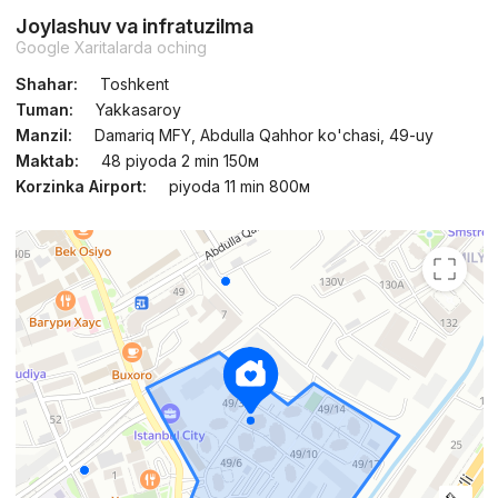
Joylashuv va infratuzilma
Google Xaritalarda oching
Shahar:
Toshkent
Tuman:
Yakkasaroy
Manzil:
Damariq MFY, Abdulla Qahhor ko'chasi, 49-uy
Maktab:
48 piyoda 2 min 150м
Korzinka Airport:
piyoda 11 min 800м