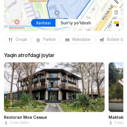
Xaritasi
Sun'iy yo'ldosh
Ovqat
Parklar
Maktablar
Bolalar bo
Yaqin atrofdagi joylar
Restoran Моя Семья
Maktab 
2 min 100m
2 min 