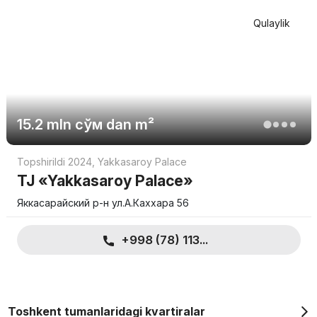
Qulaylik
15.2 mln
сўм
dan m²
Topshirildi 2024
,
Yakkasaroy Palace
TJ «Yakkasaroy Palace»
Яккасарайский р-н ул.А.Каххара 56
+998 (78) 113...
Toshkent tumanlaridagi kvartiralar