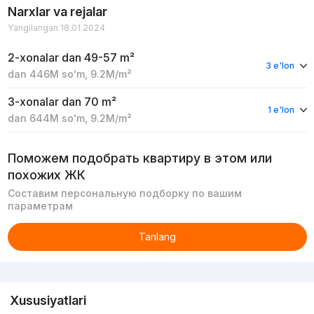
Narxlar va rejalar
Yangilangan 18.01.2024
2-xonalar
dan 49-57 m²
3 e'lon
dan
446M
soʻm
,
9.2M
/m²
3-xonalar
dan 70 m²
1 e'lon
dan
644M
soʻm
,
9.2M
/m²
Поможем подобрать квартиру в этом или
похожих ЖК
Составим персональную подборку по вашим
параметрам
Tanlang
Reklama
Xususiyatlari