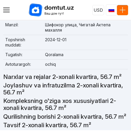
USD
Manzil:
Шифокор улица, Чигатай Актепа
махалля
Topshirish
2024-12-01
muddati:
Tugatish:
Qoralama
Avtoturargoh:
ochiq
Narxlar va rejalar 2-xonali kvartira, 56.7 m²
Joylashuv va infratuzilma 2-xonali kvartira,
56.7 m²
Kompleksning o'ziga xos xususiyatlari 2-
xonali kvartira, 56.7 m²
Qurilishning borishi 2-xonali kvartira, 56.7 m²
Tavsif 2-xonali kvartira, 56.7 m²