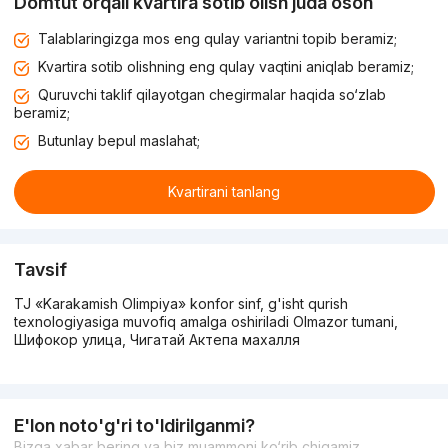
Domtut orqali kvartira sotib olish juda oson
Talablaringizga mos eng qulay variantni topib beramiz;
Kvartira sotib olishning eng qulay vaqtini aniqlab beramiz;
Quruvchi taklif qilayotgan chegirmalar haqida so‘zlab
beramiz;
Butunlay bepul maslahat;
Kvartirani tanlang
Tavsif
TJ «Karakamish Olimpiya» konfor sinf, g'isht qurish
texnologiyasiga muvofiq amalga oshiriladi Olmazor tumani,
Шифокор улица, Чигатай Актепа махалля
E'lon noto'g'ri to'ldirilganmi?
Bizga xabar bering va biz muammoni ko‘rib chiqamiz