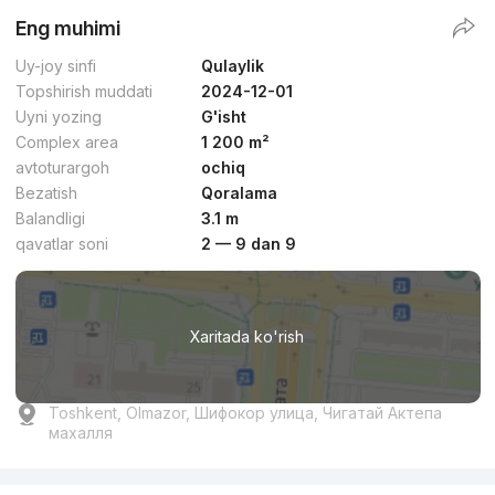
Eng muhimi
Uy-joy sinfi
Qulaylik
Topshirish muddati
2024-12-01
Uyni yozing
G'isht
Complex area
1 200 m²
avtoturargoh
ochiq
Bezatish
Qoralama
Balandligi
3.1 m
qavatlar soni
2 — 9 dan 9
Xaritada ko'rish
Toshkent, Olmazor, Шифокор улица, Чигатай Актепа
махалля