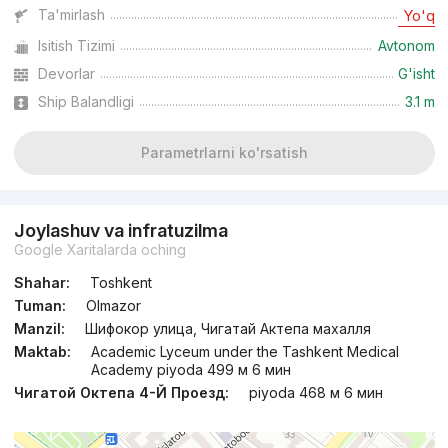
Ta'mirlash
Yo'q
Isitish Tizimi
Avtonom
Devorlar
G'isht
Ship Balandligi
3.1 m
Parametrlarni ko'rsatish
Joylashuv va infratuzilma
Google Xaritalarda oching
Shahar:
Toshkent
Tuman:
Olmazor
Manzil:
Шифокор улица, Чигатай Актепа махалля
Maktab:
Academic Lyceum under the Tashkent Medical
Academy piyoda 499 м 6 мин
Чигатой Октепа 4-Й Проезд:
piyoda 468 м 6 мин