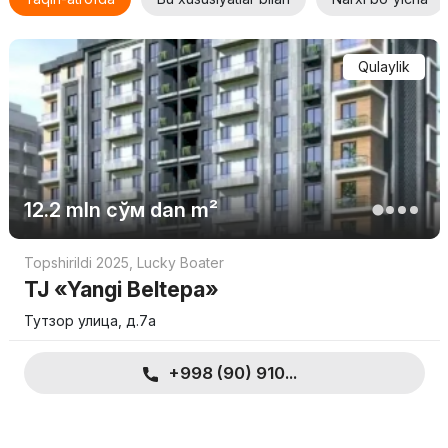
Qulaylik
12.2 mln
сўм
dan m²
Topshirildi 2025
,
Lucky Boater
TJ «Yangi Beltepa»
Тутзор улица, д.7а
+998 (90) 910...