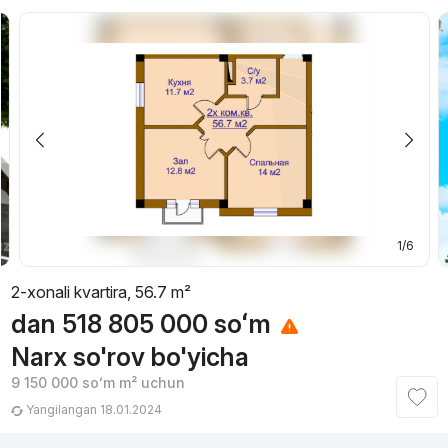
1/6
2-xonali kvartira, 56.7 m²
dan
518 805 000
soʻm
Narx so'rov bo'yicha
9 150 000
soʻm
m² uchun
Yangilangan 18.01.2024