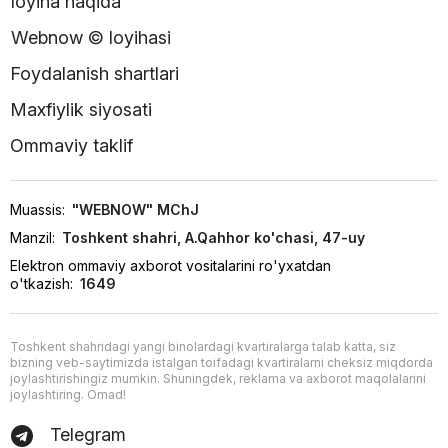
loyiha haqida
Webnow © loyihasi
Foydalanish shartlari
Maxfiylik siyosati
Ommaviy taklif
Muassis:
"WEBNOW" MChJ
Manzil:
Toshkent shahri, A.Qahhor ko'chasi, 47-uy
Elektron ommaviy axborot vositalarini ro'yxatdan
o'tkazish:
1649
Toshkent shahridagi yangi binolardagi kvartiralarga talab katta, siz
bizning veb-saytimizda istalgan toifadagi kvartiralarni cheksiz miqdorda
joylashtirishingiz mumkin. Shuningdek, reklama va axborot maqolalarini
joylashtiring. Omad!
Telegram