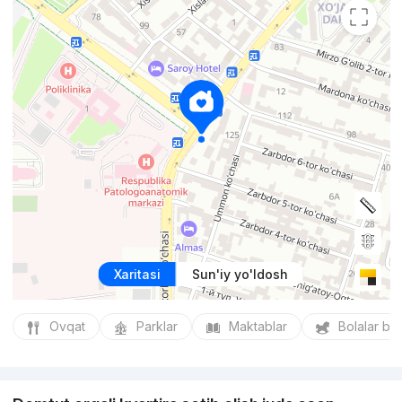
Xaritasi
Sun'iy yo'ldosh
Ovqat
Parklar
Maktablar
Bolalar bo