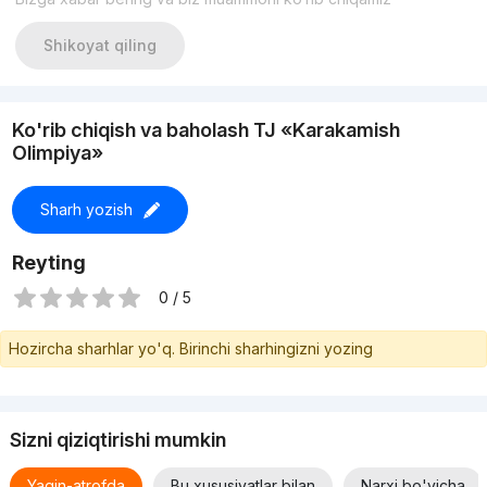
Shikoyat qiling
Ko'rib chiqish va baholash TJ «Karakamish
Olimpiya»
Sharh yozish
Reyting
0 / 5
Hozircha sharhlar yo'q. Birinchi sharhingizni yozing
Sizni qiziqtirishi mumkin
Yaqin-atrofda
Bu xususiyatlar bilan
Narxi bo'yicha