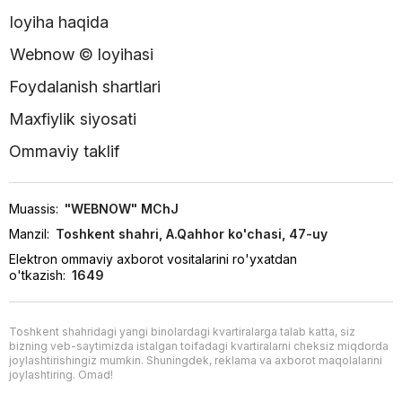
loyiha haqida
Webnow © loyihasi
Foydalanish shartlari
Maxfiylik siyosati
Ommaviy taklif
Muassis:
"WEBNOW" MChJ
Manzil:
Toshkent shahri, A.Qahhor ko'chasi, 47-uy
Elektron ommaviy axborot vositalarini ro'yxatdan
o'tkazish:
1649
Toshkent shahridagi yangi binolardagi kvartiralarga talab katta, siz
bizning veb-saytimizda istalgan toifadagi kvartiralarni cheksiz miqdorda
joylashtirishingiz mumkin. Shuningdek, reklama va axborot maqolalarini
joylashtiring. Omad!