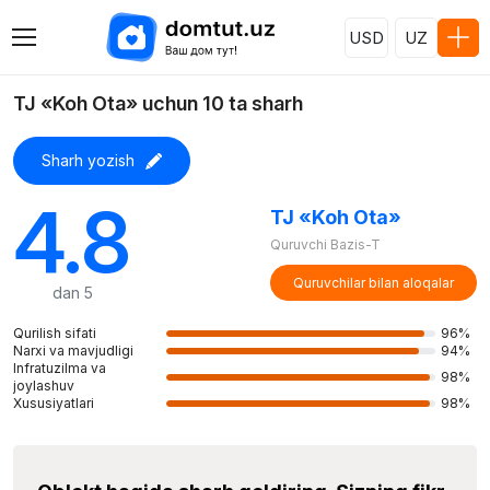
USD
UZ
TJ «Koh Ota» uchun 10 ta sharh
Sharh yozish
4.8
TJ «Koh Ota»
Quruvchi Bazis-T
Quruvchilar bilan aloqalar
dan 5
Qurilish sifati
96%
Narxi va mavjudligi
94%
Infratuzilma va
98%
joylashuv
Xususiyatlari
98%