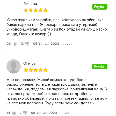
Динара
Foydali
Уйлар жуда хам чиройли, планировкалар ажойиб, акл
билан нархланган (Нархларни ракетага утиргизиб
учирворишмаган). Бизга хам Кох отадан уй олиш насиб
килди, Оллохга шукур :))
26
13
05 Yanvar 2023
Javob
Ofeliya
Foydali
Мне понравился Жилой комплекс- удобное
расположение, есть детская площадка, зеленые
насаждения, подземная парковка, приемлемая цена. В
отделе продаж ребята все очень подробно и
грамотно объяснили, показали презентацию, ответили
на все мои вопросы. Буду всем рекомендовать!
14
7
05 Yanvar 2023
Javob