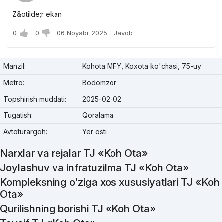
Z&otilde;r ekan
0
0
06 Noyabr 2025
Javob
Manzil:
Kohota MFY, Koxota ko'chasi, 75-uy
Metro:
Bodomzor
Topshirish muddati:
2025-02-02
Tugatish:
Qoralama
Avtoturargoh:
Yer osti
Narxlar va rejalar TJ «Koh Ota»
Joylashuv va infratuzilma TJ «Koh Ota»
Kompleksning o'ziga xos xususiyatlari TJ «Koh
Ota»
Qurilishning borishi TJ «Koh Ota»