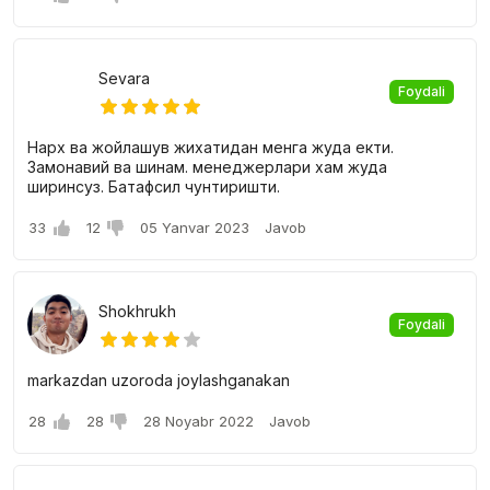
Sevara
Foydali
Нарх ва жойлашув жихатидан менга жуда екти.
Замонавий ва шинам. менеджерлари хам жуда
ширинсуз. Батафсил чунтиришти.
33
12
05 Yanvar 2023
Javob
Shokhrukh
Foydali
markazdan uzoroda joylashganakan
28
28
28 Noyabr 2022
Javob