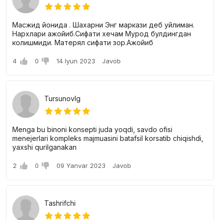
Масжид йонида . Шахарни Энг маркази деб уйлиман.
Нархлари ажойиб.Сифати хечам Мурод булдингдан
колишмиди. Матерял сифати зор.Ажойиб
4
0
14 Iyun 2023
Javob
Tursunovlg
Menga bu binoni konsepti juda yoqdi, savdo ofisi
menejerlari kompleks majmuasini batafsil korsatib chiqishdi,
yaxshi qurilganakan
2
0
09 Yanvar 2023
Javob
Tashrifchi