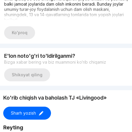
balki jamoat joylarida dam olish imkonini beradi. Bunday joylar
umumiy turar-joy foydalanish uchun dam olish maskani,
shuningdek, 13 va 14-qavatlarning tomlarida tom yopish joylari
bo'ladi.
Ko'proq
E'lon noto'g'ri to'ldirilganmi?
Bizga xabar bering va biz muammoni ko‘rib chiqamiz
Shikoyat qiling
Ko'rib chiqish va baholash TJ «Livingood»
Sharh yozish
Reyting