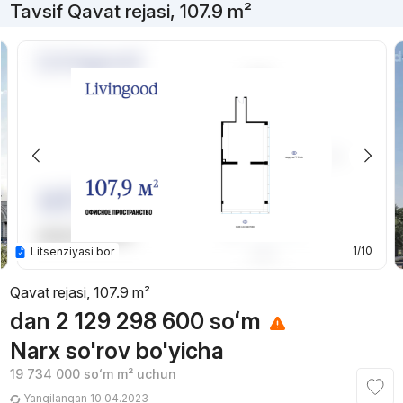
Tavsif Qavat rejasi, 107.9 m²
1/10
Litsenziyasi bor
Qavat rejasi, 107.9 m²
dan
2 129 298 600
soʻm
Narx so'rov bo'yicha
19 734 000
soʻm
m² uchun
Yangilangan 10.04.2023