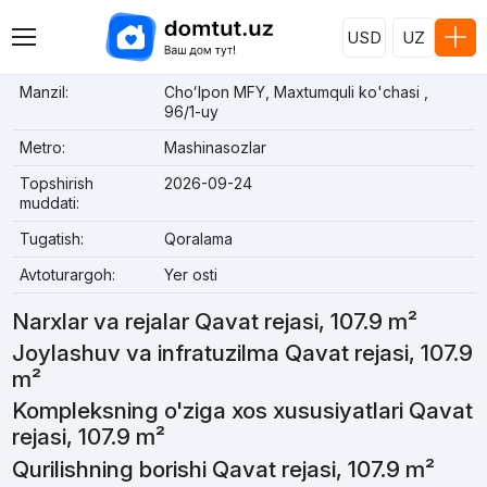
USD
UZ
Manzil:
Choʻlpon MFY, Maxtumquli ko'chasi ,
96/1-uy
Metro:
Mashinasozlar
Topshirish
2026-09-24
muddati:
Tugatish:
Qoralama
Avtoturargoh:
Yer osti
Narxlar va rejalar Qavat rejasi, 107.9 m²
Joylashuv va infratuzilma Qavat rejasi, 107.9
m²
Kompleksning o'ziga xos xususiyatlari Qavat
rejasi, 107.9 m²
Qurilishning borishi Qavat rejasi, 107.9 m²