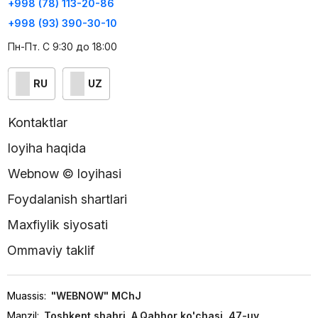
+998 (78) 113-20-86
+998 (93) 390-30-10
Пн-Пт. С 9:30 до 18:00
RU
UZ
Kontaktlar
loyiha haqida
Webnow © loyihasi
Foydalanish shartlari
Maxfiylik siyosati
Ommaviy taklif
Muassis:
"WEBNOW" MChJ
Manzil:
Toshkent shahri, A.Qahhor ko'chasi, 47-uy