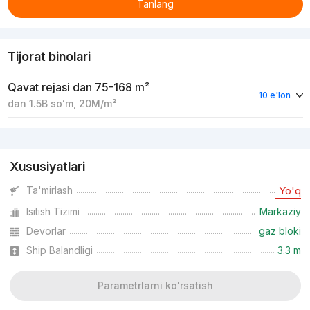
Tanlang
Tijorat binolari
Qavat rejasi
dan 75-168 m²
10 e'lon
dan
1.5B
soʻm
,
20M
/m²
Reklama
Xususiyatlari
Ta'mirlash
Yo'q
Isitish Tizimi
Markaziy
Devorlar
gaz bloki
Ship Balandligi
3.3 m
Parametrlarni ko'rsatish