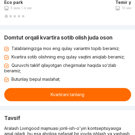
Eco park
Temir yo
5 мин 1.4 км
10 мин 
Domtut orqali kvartira sotib olish juda oson
Talablaringizga mos eng qulay variantni topib beramiz;
Kvartira sotib olishning eng qulay vaqtini aniqlab beramiz;
Quruvchi taklif qilayotgan chegirmalar haqida so‘zlab
beramiz;
Butunlay bepul maslahat;
Kvartirani tanlang
Tavsif
Aralash Livingood majmuasi jonli-ish-o'yin kontseptsiyasiga
amal qiladi, bu esa aholiga nafaqat bir joyda ishlash va yashash,