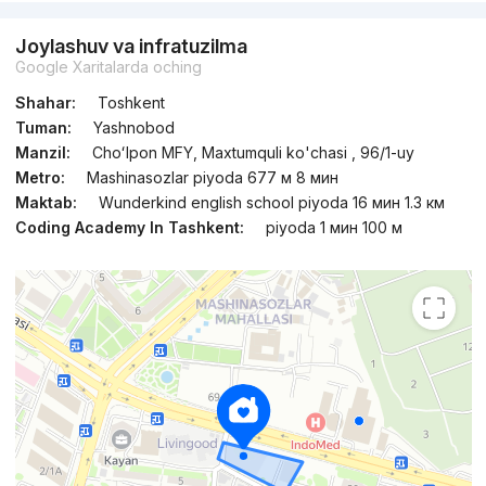
Joylashuv va infratuzilma
Google Xaritalarda oching
Shahar:
Toshkent
Tuman:
Yashnobod
Manzil:
Choʻlpon MFY, Maxtumquli ko'chasi , 96/1-uy
Metro:
Mashinasozlar piyoda 677 м 8 мин
Maktab:
Wunderkind english school piyoda 16 мин 1.3 км
Coding Academy In Tashkent:
piyoda 1 мин 100 м