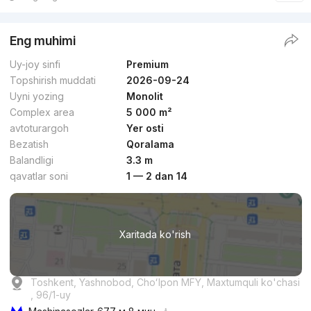
Eng muhimi
Uy-joy sinfi
Premium
Topshirish muddati
2026-09-24
Uyni yozing
Monolit
Complex area
5 000 m²
avtoturargoh
Yer osti
Bezatish
Qoralama
Balandligi
3.3 m
qavatlar soni
1 — 2 dan 14
Xaritada ko'rish
Toshkent, Yashnobod, Choʻlpon MFY, Maxtumquli ko'chasi
, 96/1-uy