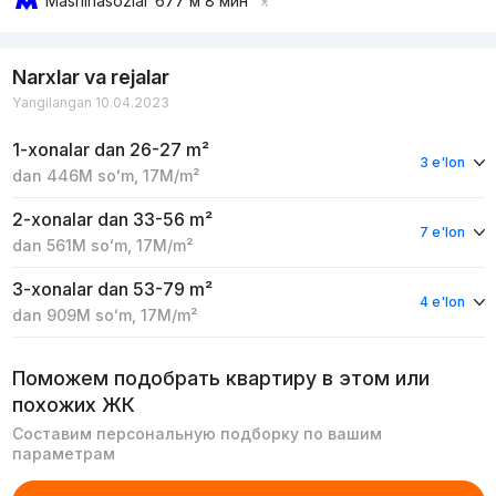
Mashinasozlar
677 м 8 мин
Narxlar va rejalar
Yangilangan 10.04.2023
1-xonalar
dan 26-27 m²
3 e'lon
dan
446M
soʻm
,
17M
/m²
2-xonalar
dan 33-56 m²
7 e'lon
dan
561M
soʻm
,
17M
/m²
3-xonalar
dan 53-79 m²
4 e'lon
dan
909M
soʻm
,
17M
/m²
Поможем подобрать квартиру в этом или
похожих ЖК
Составим персональную подборку по вашим
параметрам