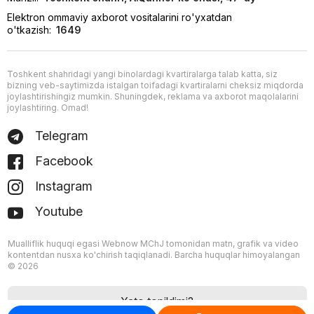
Elektron ommaviy axborot vositalarini ro'yxatdan
o'tkazish:
1649
Toshkent shahridagi yangi binolardagi kvartiralarga talab katta, siz
bizning veb-saytimizda istalgan toifadagi kvartiralarni cheksiz miqdorda
joylashtirishingiz mumkin. Shuningdek, reklama va axborot maqolalarini
joylashtiring. Omad!
Telegram
Facebook
Instagram
Youtube
Mualliflik huquqi egasi Webnow MChJ tomonidan matn, grafik va video
kontentdan nusxa ko'chirish taqiqlanadi. Barcha huquqlar himoyalangan
© 2026
Xato topildimi?