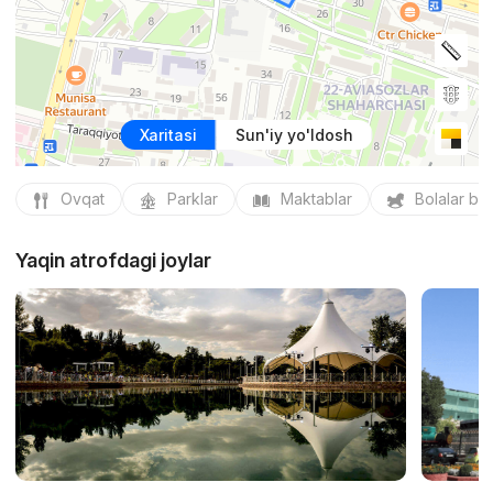
Xaritasi
Sun'iy yo'ldosh
Ovqat
Parklar
Maktablar
Bolalar bo
Yaqin atrofdagi joylar