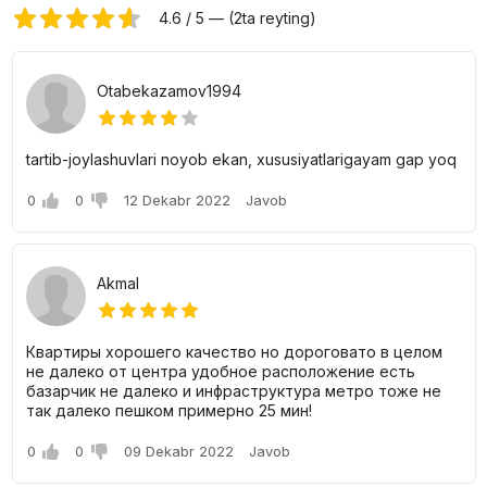
4.6 / 5 — (2ta reyting)
Otabekazamov1994
tartib-joylashuvlari noyob ekan, xususiyatlarigayam gap yoq
0
0
12 Dekabr 2022
Javob
Akmal
Квартиры хорошего качество но дороговато в целом
не далеко от центра удобное расположение есть
базарчик не далеко и инфраструктура метро тоже не
так далеко пешком примерно 25 мин!
0
0
09 Dekabr 2022
Javob