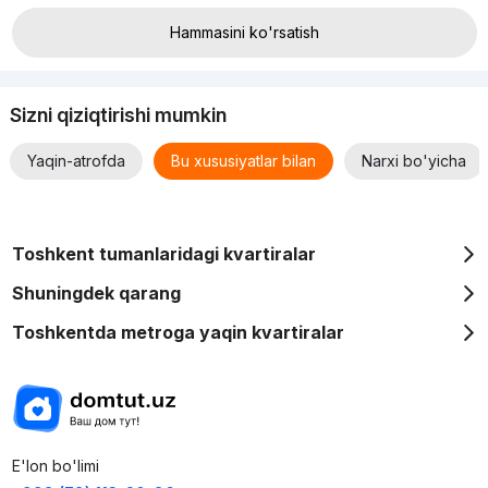
Hammasini ko'rsatish
Sizni qiziqtirishi mumkin
Yaqin-atrofda
Bu xususiyatlar bilan
Narxi bo'yicha
Toshkent tumanlaridagi kvartiralar
Shuningdek qarang
Toshkentda metroga yaqin kvartiralar
E'lon bo'limi