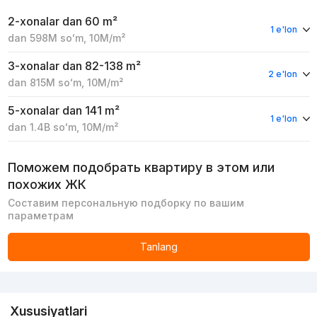
2-xonalar
dan 60 m²
1 e'lon
dan
598M
soʻm
,
10M
/m²
3-xonalar
dan 82-138 m²
2 e'lon
dan
815M
soʻm
,
10M
/m²
5-xonalar
dan 141 m²
1 e'lon
dan
1.4B
soʻm
,
10M
/m²
Поможем подобрать квартиру в этом или
похожих ЖК
Составим персональную подборку по вашим
параметрам
Tanlang
Reklama
Xususiyatlari