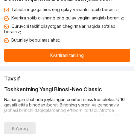
Talablaringizga mos eng qulay variantni topib beramiz;
Kvartira sotib olishning eng qulay vaqtini aniqlab beramiz;
Quruvchi taklif qilayotgan chegirmalar haqida so‘zlab
beramiz;
Butunlay bepul maslahat;
Kvartirani tanlang
Tavsif
Toshkentning Yangi Binosi-Neo Classic
Namangan shahrida joylashgan comfort class kompleksi. U 10
qavatli ettita binodan iborat. Binoning yorqin va zamonaviy
jabhasi birinchi daqiqalardanoq e'tiborni tortadi. Atrofda
rivojlangan infratuzilma va qulay transport mavjud. Ijarachilar
shaharning istalgan qismiga avtomobil va jamoat transporti
orqali osongina kirishlari mumkin.
Ko'proq