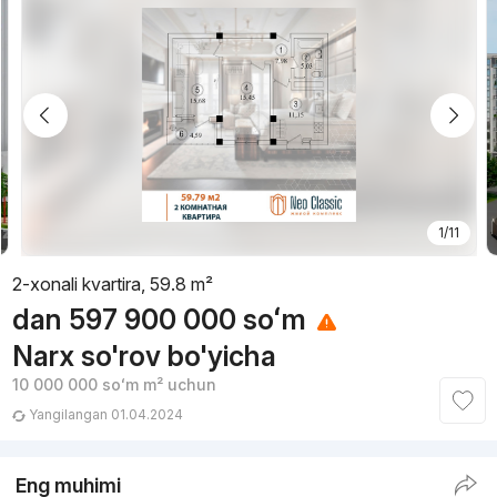
1/11
2-xonali kvartira, 59.8 m²
dan
597 900 000
soʻm
Narx so'rov bo'yicha
10 000 000
soʻm
m² uchun
Yangilangan 01.04.2024
Eng muhimi