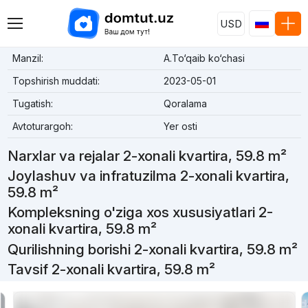
USD
Manzil:
A.To‘qaib ko‘chasi
Topshirish muddati:
2023-05-01
Tugatish:
Qoralama
Avtoturargoh:
Yer osti
Narxlar va rejalar 2-xonali kvartira, 59.8 m²
Joylashuv va infratuzilma 2-xonali kvartira,
59.8 m²
Kompleksning o'ziga xos xususiyatlari 2-
xonali kvartira, 59.8 m²
Qurilishning borishi 2-xonali kvartira, 59.8 m²
Tavsif 2-xonali kvartira, 59.8 m²