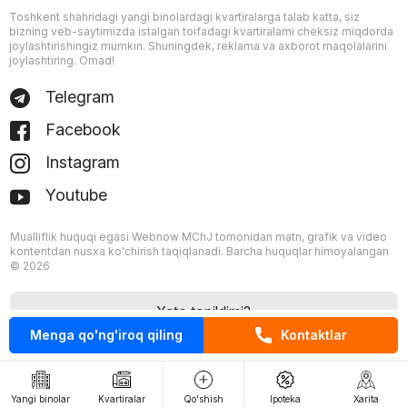
Toshkent shahridagi yangi binolardagi kvartiralarga talab katta, siz
bizning veb-saytimizda istalgan toifadagi kvartiralarni cheksiz miqdorda
joylashtirishingiz mumkin. Shuningdek, reklama va axborot maqolalarini
joylashtiring. Omad!
Telegram
Facebook
Instagram
Youtube
Mualliflik huquqi egasi Webnow MChJ tomonidan matn, grafik va video
kontentdan nusxa ko'chirish taqiqlanadi. Barcha huquqlar himoyalangan
© 2026
Xato topildimi?
Menga qo'ng'iroq qiling
Kontaktlar
Yangi binolar
Kvartiralar
Qo'shish
Ipoteka
Xarita