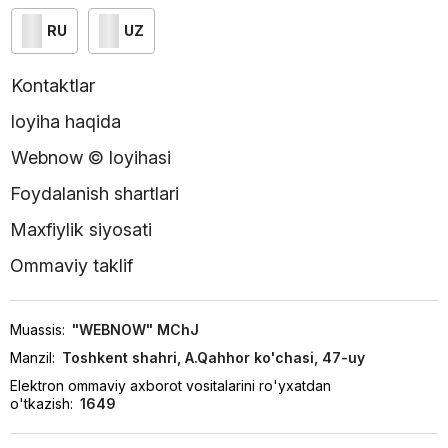
RU
UZ
Kontaktlar
loyiha haqida
Webnow © loyihasi
Foydalanish shartlari
Maxfiylik siyosati
Ommaviy taklif
Muassis:
"WEBNOW" MChJ
Manzil:
Toshkent shahri, A.Qahhor ko'chasi, 47-uy
Elektron ommaviy axborot vositalarini ro'yxatdan
o'tkazish:
1649