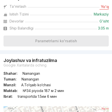
Ta'mirlash
Yo'q
Isitish Tizimi
Markaziy
Devorlar
G'isht
Ship Balandligi
3.05 m
Parametrlarni ko'rsatish
Joylashuv va infratuzilma
Google Xaritalarda oching
Shahar:
Namangan
Tuman:
Namangan
Manzil:
A.To‘qaib ko‘chasi
Maktab:
№34 piyoda 187 м 2 мин
Ibrat:
transportda 1.5км 6 мин