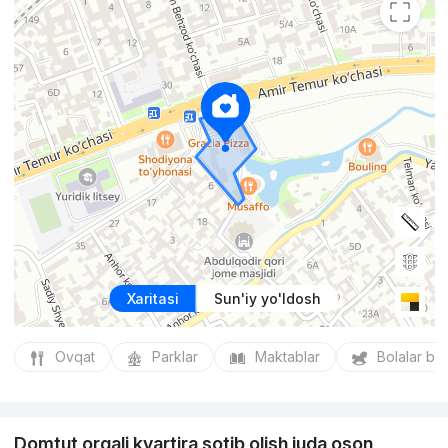
Xaritasi
Sun'iy yo'ldosh
Ovqat
Parklar
Maktablar
Bolalar bo
Domtut orqali kvartira sotib olish juda oson