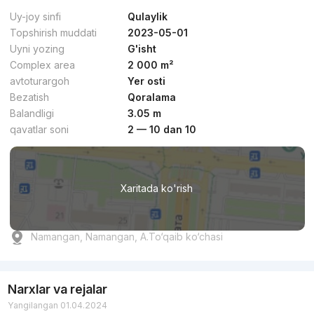
Uy-joy sinfi
Qulaylik
Topshirish muddati
2023-05-01
Uyni yozing
G'isht
Complex area
2 000 m²
avtoturargoh
Yer osti
Bezatish
Qoralama
Balandligi
3.05 m
qavatlar soni
2 — 10 dan 10
Xaritada ko'rish
Namangan, Namangan, A.To‘qaib ko‘chasi
Narxlar va rejalar
Yangilangan 01.04.2024