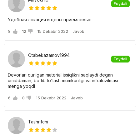
Foydali
Удобная локация и цены приемлемые
8
12
15 Dekabr 2022
Javob
Otabekazamov1994
Foydali
Devorlari qurilgan material issiqlikni saqlaydi degan
umiddaman, bo'lib to'lash mumkunligi va infratuzilmasi
menga yoqdi
6
8
15 Dekabr 2022
Javob
Tashrifchi