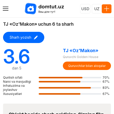
USD
UZ
TJ «Oz'Makon» uchun 6 ta sharh
Sharh yozish
3.6
TJ «Oz'Makon»
Quruvchi Golden House
Quruvchilar bilan aloqalar
dan 5
Qurilish sifati
70%
Narxi va mavjudligi
67%
Infratuzilma va
83%
joylashuv
Xususiyatlari
67%