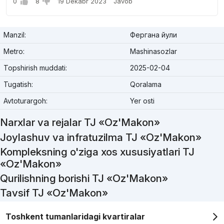
0
8
19 Dekabr 2023
Javob
Manzil:
Фергана йули
Metro:
Mashinasozlar
Topshirish muddati:
2025-02-04
Tugatish:
Qoralama
Avtoturargoh:
Yer osti
Narxlar va rejalar TJ «Oz'Makon»
Joylashuv va infratuzilma TJ «Oz'Makon»
Kompleksning o'ziga xos xususiyatlari TJ
«Oz'Makon»
Qurilishning borishi TJ «Oz'Makon»
Tavsif TJ «Oz'Makon»
Toshkent tumanlaridagi kvartiralar