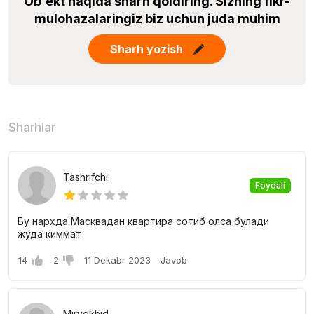
Ob'ekt haqida sharh qoldiring. Sizning fikr-
mulohazalaringiz biz uchun juda muhim
Sharh yozish
Sharhlar
Tashrifchi
Foydali
Бу нархда Масквадан квартира сотиб олса булади
жуда киммат
14
2
11 Dekabr 2023
Javob
Mirvokhid