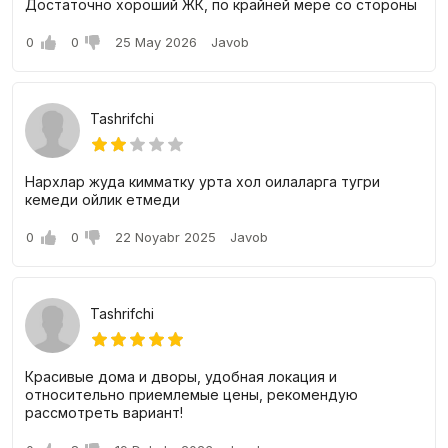
Достаточно хороший ЖК, по крайней мере со стороны
0
0
25 May 2026
Javob
Tashrifchi
Нархлар жуда кимматку урта хол оилаларга тугри
кемеди ойлик етмеди
0
0
22 Noyabr 2025
Javob
Tashrifchi
Красивые дома и дворы, удобная локация и
относительно приемлемые цены, рекомендую
рассмотреть вариант!