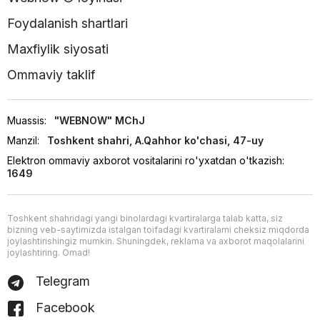
Foydalanish shartlari
Maxfiylik siyosati
Ommaviy taklif
Muassis:
"WEBNOW" MChJ
Manzil:
Toshkent shahri, A.Qahhor ko'chasi, 47-uy
Elektron ommaviy axborot vositalarini ro'yxatdan o'tkazish:
1649
Toshkent shahridagi yangi binolardagi kvartiralarga talab katta, siz
bizning veb-saytimizda istalgan toifadagi kvartiralarni cheksiz miqdorda
joylashtirishingiz mumkin. Shuningdek, reklama va axborot maqolalarini
joylashtiring. Omad!
Telegram
Facebook