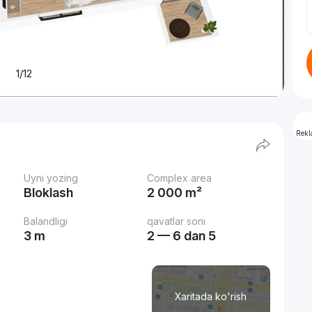
1/12
Rek
Uyni yozing
Complex area
Bloklash
2 000 m²
Balandligi
qavatlar soni
3 m
2 — 6 dan 5
Xaritada ko'rish