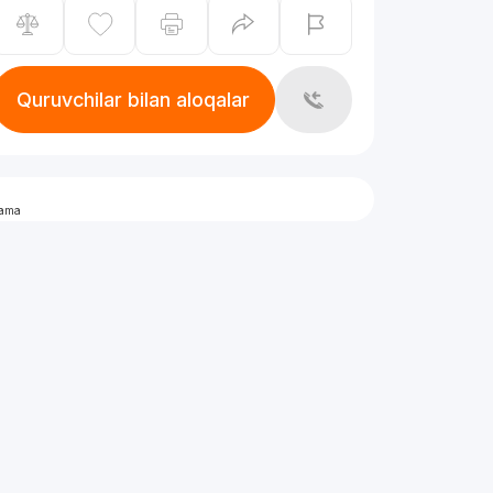
Quruvchilar bilan aloqalar
lama