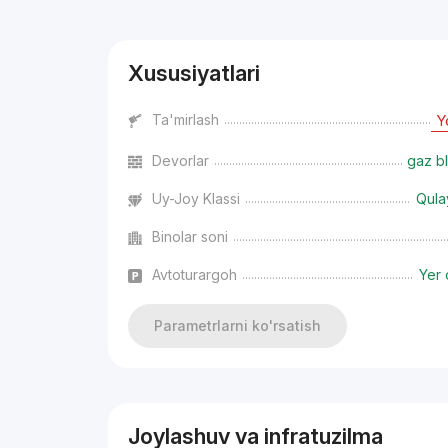
Xususiyatlari
Ta'mirlash
Y
Devorlar
gaz bl
Uy-Joy Klassi
Qula
Binolar soni
Avtoturargoh
Yer 
Parametrlarni ko'rsatish
Joylashuv va infratuzilma