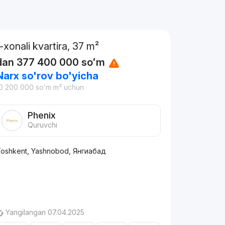
1-xonali kvartira, 37 m²
dan
377 400 000
soʻm
Narx so'rov bo'yicha
0 200 000
soʻm
m² uchun
Phenix
Quruvchi
oshkent, Yashnobod, Янгиабад
Yangilangan 07.04.2025