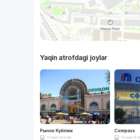
Yaqin atrofdagi joylar
Рынок Куйлюк
Compass
14 мин 6.9 км
14 мин 6.