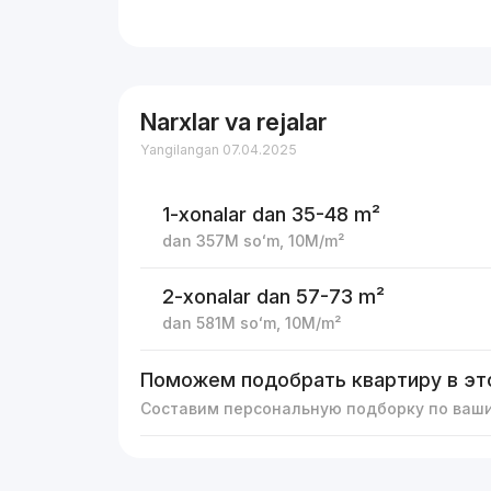
Narxlar va rejalar
Yangilangan 07.04.2025
1-xonalar
dan 35-48 m²
dan
357M
soʻm
,
10M
/m²
2-xonalar
dan 57-73 m²
dan
581M
soʻm
,
10M
/m²
Поможем подобрать квартиру в эт
Составим персональную подборку по ваш
Reklama