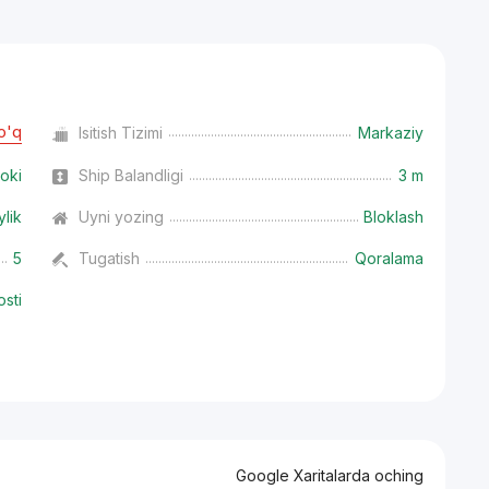
o'q
Isitish Tizimi
Markaziy
oki
Ship Balandligi
3 m
ylik
Uyni yozing
Bloklash
5
Tugatish
Qoralama
osti
Google Xaritalarda oching