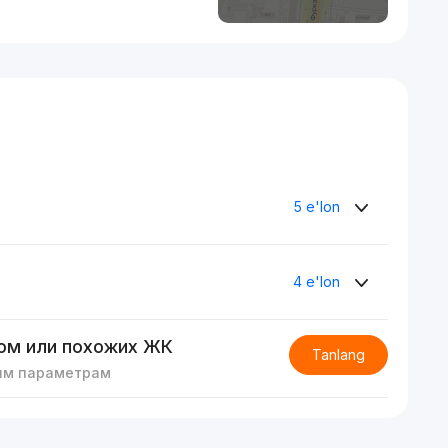
5 e'lon
4 e'lon
ом или похожих ЖК
Tanlang
им параметрам