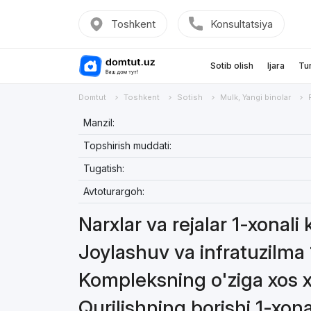
Toshkent
Konsultatsiya
Sotib olish
Ijara
Tu
Domtut
Toshkent
Sotish
Mulk, Yangi binolar
Manzil:
Topshirish muddati:
Tugatish:
Avtoturargoh:
Narxlar va rejalar 1-xonali 
Joylashuv va infratuzilma 
Kompleksning o'ziga xos xu
Qurilishning borishi 1-xona