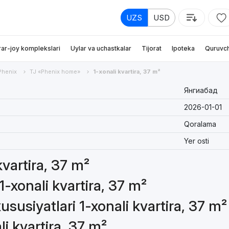
UZS
USD
rar-joy komplekslari
Uylar va uchastkalar
Tijorat
Ipoteka
Quruvch
Phenix
TJ «Phenix home»
1-xonali kvartira, 37 m²
Янгиабад
2026-01-01
Qoralama
Yer osti
kvartira, 37 m²
1-xonali kvartira, 37 m²
susiyatlari 1-xonali kvartira, 37 m²
li kvartira, 37 m²