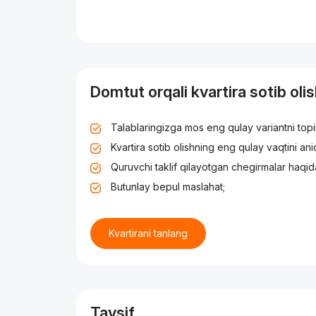
Domtut orqali kvartira sotib oli
Talablaringizga mos eng qulay variantni top
Kvartira sotib olishning eng qulay vaqtini an
Quruvchi taklif qilayotgan chegirmalar haqid
Butunlay bepul maslahat;
Kvartirani tanlang
Tavsif