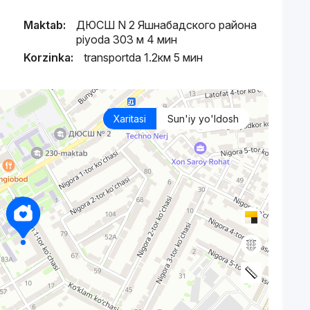
Maktab:
ДЮСШ N 2 Яшнабадского района
piyoda 303 м 4 мин
Korzinka:
transportda 1.2км 5 мин
Xaritasi
Sun'iy yo'ldosh