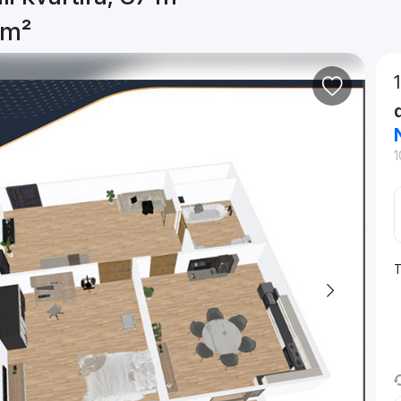
 m²
1
T