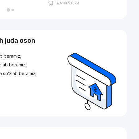
14 мин 5.8 км
sh juda oson
ib beramiz;
iqlab beramiz;
a so‘zlab beramiz;