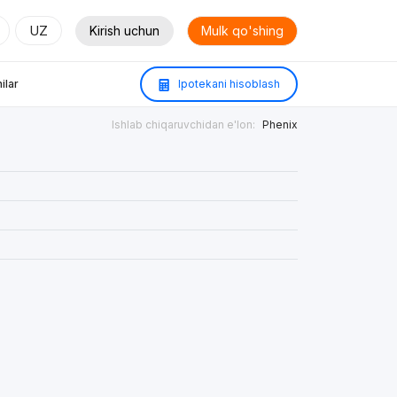
UZ
Kirish uchun
Mulk qo'shing
ilar
Ipotekani hisoblash
Ishlab chiqaruvchidan e'lon:
Phenix