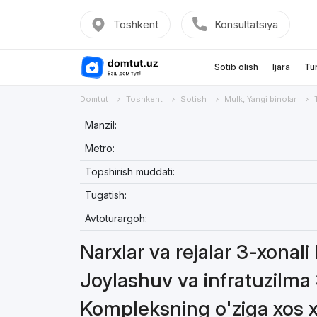
Toshkent
Konsultatsiya
Sotib olish
Ijara
Tu
Domtut
Toshkent
Sotish
Mulk, Yangi binolar
Manzil:
Metro:
Topshirish muddati:
Tugatish:
Avtoturargoh:
Narxlar va rejalar 3-xonali 
Joylashuv va infratuzilma 3
Kompleksning o'ziga xos xu