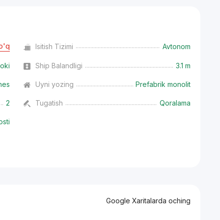
o'q
Isitish Tizimi
Avtonom
oki
Ship Balandligi
3.1 m
nes
Uyni yozing
Prefabrik monolit
2
Tugatish
Qoralama
osti
Google Xaritalarda oching