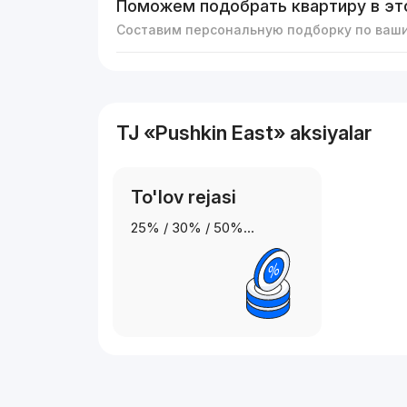
Поможем подобрать квартиру в эт
Составим персональную подборку по ваш
TJ «Pushkin East» aksiyalar
To'lov rejasi
25% / 30% / 50%…
Reklama