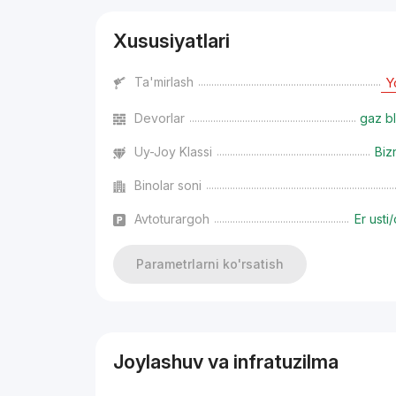
Xususiyatlari
Ta'mirlash
Y
Devorlar
gaz bl
Uy-Joy Klassi
Biz
Binolar soni
Avtoturargoh
Er usti/
Parametrlarni ko'rsatish
Joylashuv va infratuzilma