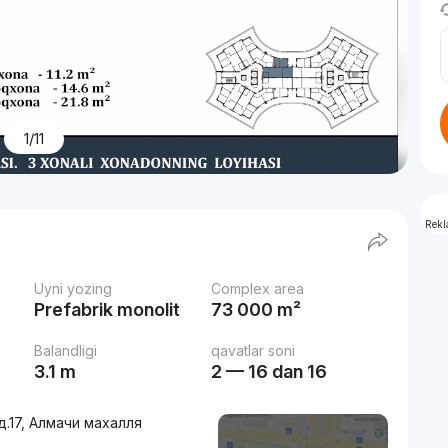
1/11
Rek
Uyni yozing
Complex area
Prefabrik monolit
73 000 m²
Balandligi
qavatlar soni
3.1 m
2 — 16 dan 16
д.17, Алмачи махалля