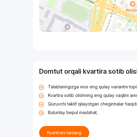
Domtut orqali kvartira sotib oli
Talablaringizga mos eng qulay variantni top
Kvartira sotib olishning eng qulay vaqtini an
Quruvchi taklif qilayotgan chegirmalar haqid
Butunlay bepul maslahat;
Kvartirani tanlang