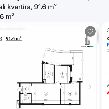
li kvartira, 91.6 m²
.6 m²
T