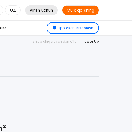
UZ
Kirish uchun
Mulk qo'shing
ilar
Ipotekani hisoblash
Ishlab chiqaruvchidan e'lon:
Tower Up
m²