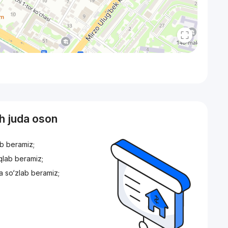
sh juda oson
ib beramiz;
iqlab beramiz;
a so‘zlab beramiz;