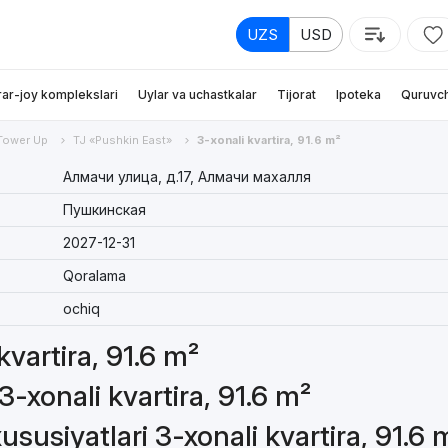
UZS
USD
rar-joy komplekslari
Uylar va uchastkalar
Tijorat
Ipoteka
Quruvch
Tower Up
TJ «Pushkin East»
3-xonali kvartira, 91.6 m²
Алмачи улица, д.17, Алмачи махалля
Пушкинская
2027-12-31
Qoralama
ochiq
kvartira, 91.6 m²
-xonali kvartira, 91.6 m²
susiyatlari 3-xonali kvartira, 91.6 