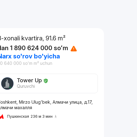
3-xonali kvartira, 91.6 m²
dan
1 890 624 000
soʻm
Narx so'rov bo'yicha
20 640 000
soʻm
m² uchun
Tower Up
Quruvchi
oshkent, Mirzo Ulug'bek, Алмачи улица, д.17,
Алмачи махалля
Пушкинская
236 м 3 мин