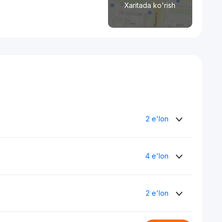
Xaritada ko'rish
2 e'lon
4 e'lon
2 e'lon