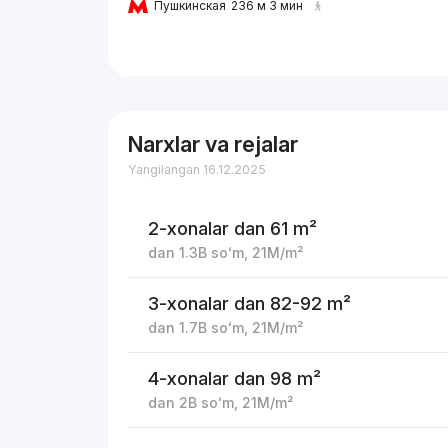
Пушкинская
236 м 3 мин
Narxlar va rejalar
Yangilangan 16.12.2025
2-xonalar
dan 61 m²
dan
1.3B
soʻm
,
21M
/m²
3-xonalar
dan 82-92 m²
dan
1.7B
soʻm
,
21M
/m²
4-xonalar
dan 98 m²
dan
2B
soʻm
,
21M
/m²