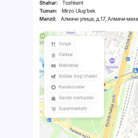
Shahar:
Toshkent
Tuman:
Mirzo Ulug'bek
Manzil:
Алмачи улица, д.17, Алмачи мах
Ovqat
Parklar
Maktablar
Bolalar bog'chalari
Kasalxonalar
Savdo markazlari
Supermarkets