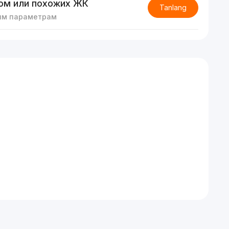
ом или похожих ЖК
Tanlang
им параметрам