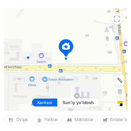
Xaritasi
Sun'iy yo'ldosh
Ovqat
Parklar
Maktablar
Bolalar bo