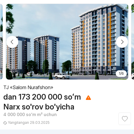
1/6
TJ «Salom Nurafshon»
dan
173 200 000
soʻm
Narx so'rov bo'yicha
4 000 000
soʻm
m² uchun
Yangilangan 29.03.2025