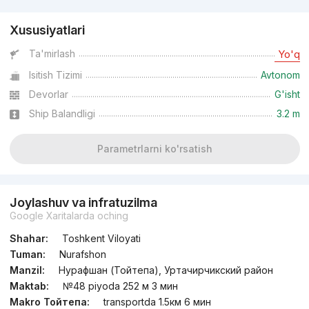
Xususiyatlari
Ta'mirlash
Yo'q
Isitish Tizimi
Avtonom
Devorlar
G'isht
Ship Balandligi
3.2 m
Parametrlarni ko'rsatish
Joylashuv va infratuzilma
Google Xaritalarda oching
Shahar:
Toshkent Viloyati
Tuman:
Nurafshon
Manzil:
Нурафшан (Тойтепа), Уртачирчикский район
Maktab:
№48 piyoda 252 м 3 мин
Makro Тойтепа:
transportda 1.5км 6 мин