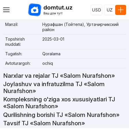
USD
UZ
Manzil:
Нурафшан (Тойтепа), Уртачирчикский
район
Topshirish
2025-03-01
muddati:
Tugatish:
Qoralama
Avtoturargoh:
ochiq
Narxlar va rejalar TJ «Salom Nurafshon»
Joylashuv va infratuzilma TJ «Salom
Nurafshon»
Kompleksning o'ziga xos xususiyatlari TJ
«Salom Nurafshon»
Qurilishning borishi TJ «Salom Nurafshon»
Tavsif TJ «Salom Nurafshon»