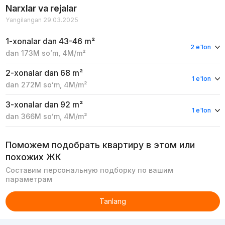
Narxlar va rejalar
Yangilangan 29.03.2025
1-xonalar
dan 43-46 m²
2 e'lon
dan
173M
soʻm
,
4M
/m²
2-xonalar
dan 68 m²
1 e'lon
dan
272M
soʻm
,
4M
/m²
3-xonalar
dan 92 m²
1 e'lon
dan
366M
soʻm
,
4M
/m²
Поможем подобрать квартиру в этом или
похожих ЖК
Составим персональную подборку по вашим
параметрам
Tanlang
Reklama