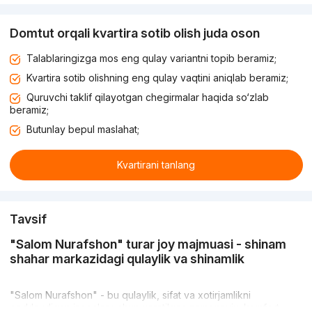
Domtut orqali kvartira sotib olish juda oson
Talablaringizga mos eng qulay variantni topib beramiz;
Kvartira sotib olishning eng qulay vaqtini aniqlab beramiz;
Quruvchi taklif qilayotgan chegirmalar haqida so‘zlab
beramiz;
Butunlay bepul maslahat;
Kvartirani tanlang
Tavsif
"Salom Nurafshon" turar joy majmuasi - shinam
shahar markazidagi qulaylik va shinamlik
"Salom Nurafshon" - bu qulaylik, sifat va xotirjamlikni
qadrlaydigan insonlar uchun yaratilgan zamonaviy, komfort