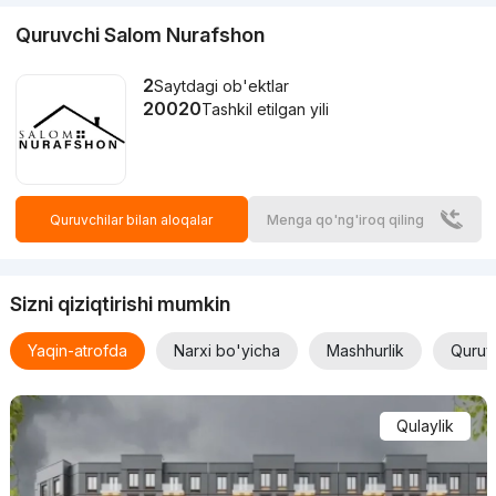
Quruvchi Salom Nurafshon
2
Saytdagi ob'ektlar
20020
Tashkil etilgan yili
Quruvchilar bilan aloqalar
Menga qo'ng'iroq qiling
Sizni qiziqtirishi mumkin
Yaqin-atrofda
Narxi bo'yicha
Mashhurlik
Quruv
Qulaylik