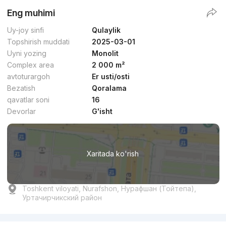
Eng muhimi
Uy-joy sinfi
Qulaylik
Topshirish muddati
2025-03-01
Uyni yozing
Monolit
Complex area
2 000 m²
avtoturargoh
Er usti/osti
Bezatish
Qoralama
qavatlar soni
16
Devorlar
G'isht
Xaritada ko'rish
Toshkent viloyati, Nurafshon, Нурафшан (Тойтепа),
Уртачирчикский район