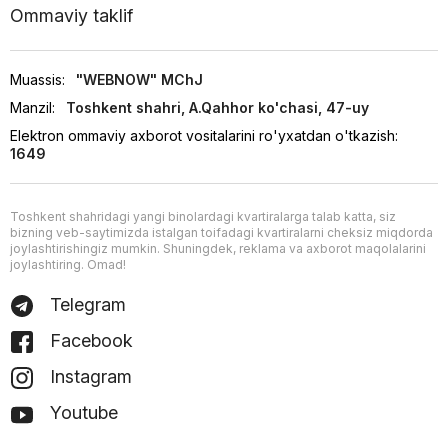
Ommaviy taklif
Muassis:
"WEBNOW" MChJ
Manzil:
Toshkent shahri, A.Qahhor ko'chasi, 47-uy
Elektron ommaviy axborot vositalarini ro'yxatdan o'tkazish:
1649
Toshkent shahridagi yangi binolardagi kvartiralarga talab katta, siz
bizning veb-saytimizda istalgan toifadagi kvartiralarni cheksiz miqdorda
joylashtirishingiz mumkin. Shuningdek, reklama va axborot maqolalarini
joylashtiring. Omad!
Telegram
Facebook
Instagram
Youtube