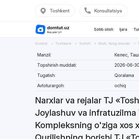
Toshkent
Konsultatsiya
Sotib olish
Ijara
Tu
Domtut
Toshkent
Sotish
Mulk, Yangi binolar
Manzil:
Келес, Таш
Topshirish muddati:
2026-06-3
Tugatish:
Qoralama
Avtoturargoh:
ochiq
Narxlar va rejalar TJ «Tos
Joylashuv va infratuzilma
Kompleksning o'ziga xos x
Qurilishning borishi TJ «