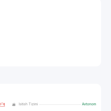
o'q
Isitish Tizimi
Avtonom