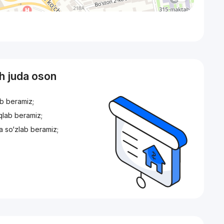
sh juda oson
ib beramiz;
iqlab beramiz;
a so‘zlab beramiz;