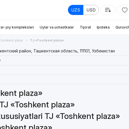
UZS
USD
rar-joy komplekslari
Uylar va uchastkalar
Tijorat
Ipoteka
Quruvch
Toshkent plaza
TJ «Toshkent plaza»
кентский район, Ташкентская область, 111101, Узбекистан
0
hkent plaza»
 TJ «Toshkent plaza»
ususiyatlari TJ «Toshkent plaza»
Toshkent plaza»