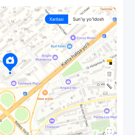
Xaritasi
Sun'iy yo'ldosh