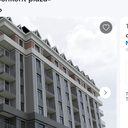
»
8
T
Т