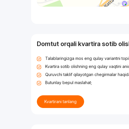
Domtut orqali kvartira sotib oli
Talablaringizga mos eng qulay variantni top
Kvartira sotib olishning eng qulay vaqtini an
Quruvchi taklif qilayotgan chegirmalar haqid
Butunlay bepul maslahat;
Kvartirani tanlang