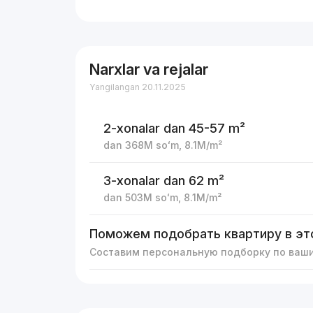
Narxlar va rejalar
Yangilangan 20.11.2025
2-xonalar
dan 45-57 m²
dan
368M
soʻm
,
8.1M
/m²
3-xonalar
dan 62 m²
dan
503M
soʻm
,
8.1M
/m²
Поможем подобрать квартиру в эт
Составим персональную подборку по ваш