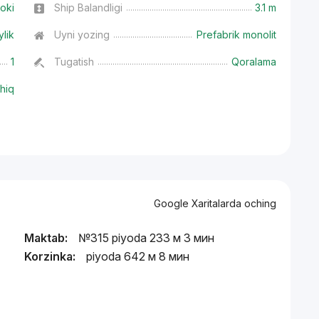
oki
Ship Balandligi
3.1 m
ylik
Uyni yozing
Prefabrik monolit
1
Tugatish
Qoralama
hiq
Google Xaritalarda oching
Maktab:
№315 piyoda 233 м 3 мин
Korzinka:
piyoda 642 м 8 мин