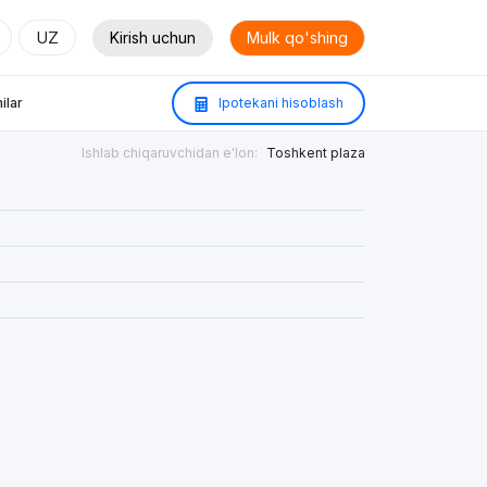
UZ
Kirish uchun
Mulk qo'shing
ilar
Ipotekani hisoblash
Ishlab chiqaruvchidan e'lon:
Toshkent plaza