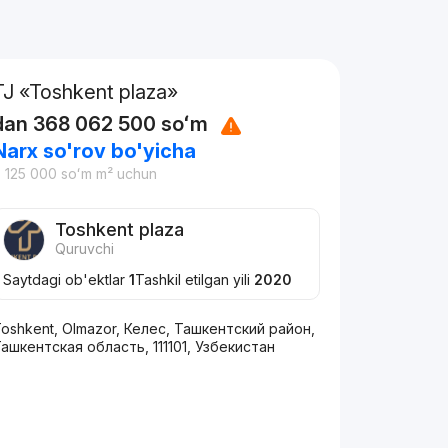
TJ «Toshkent plaza»
dan
368 062 500
soʻm
Narx so'rov bo'yicha
 125 000
soʻm
m² uchun
Toshkent plaza
Quruvchi
Saytdagi ob'ektlar
1
Tashkil etilgan yili
2020
oshkent, Olmazor, Келес, Ташкентский район,
ашкентская область, 111101, Узбекистан