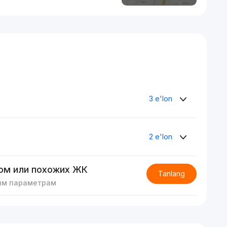
3 e'lon
2 e'lon
ом или похожих ЖК
Tanlang
им параметрам