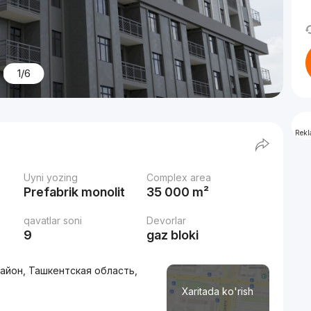
1/6
Rek
Uyni yozing
Complex area
Prefabrik monolit
35 000 m²
qavatlar soni
Devorlar
9
gaz bloki
район, Ташкентская область,
Xaritada ko'rish