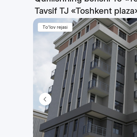
Tavsif TJ «Toshkent plaza
To'lov rejasi