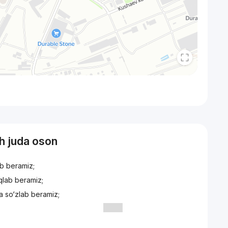
sh juda oson
ib beramiz;
iqlab beramiz;
a so‘zlab beramiz;