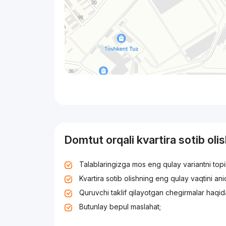
Domtut orqali kvartira sotib oli
Talablaringizga mos eng qulay variantni top
Kvartira sotib olishning eng qulay vaqtini an
Quruvchi taklif qilayotgan chegirmalar haqid
Butunlay bepul maslahat;