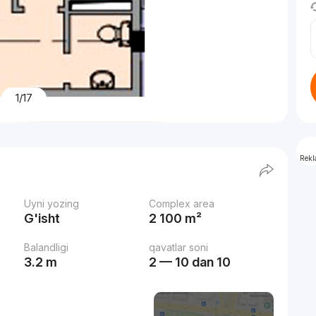
1/17
Rek
Uyni yozing
Complex area
G'isht
2 100 m²
Balandligi
qavatlar soni
3.2 m
2 — 10 dan 10