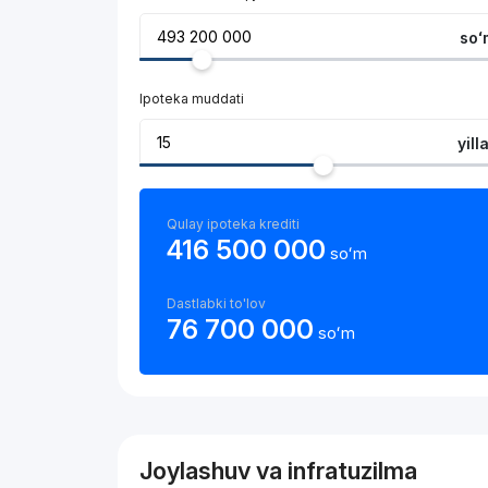
soʻ
Ipoteka muddati
yill
Qulay ipoteka krediti
416 500 000
soʻm
Dastlabki to'lov
76 700 000
soʻm
Joylashuv va infratuzilma