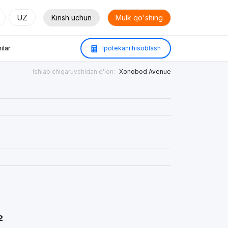
UZ
Kirish uchun
Mulk qo'shing
ilar
Ipotekani hisoblash
Ishlab chiqaruvchidan e'lon:
Xonobod Avenue
²