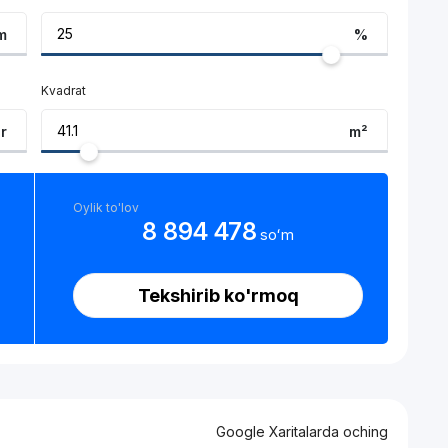
m
%
Kvadrat
ar
m²
Oylik to'lov
8 894 478
soʻm
Tekshirib ko'rmoq
Google Xaritalarda oching