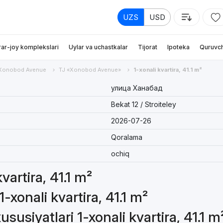
UZS
USD
rar-joy komplekslari
Uylar va uchastkalar
Tijorat
Ipoteka
Quruvch
Xonobod Avenue
TJ «Xonobod Avenue»
1-xonali kvartira, 41.1 m²
улица Ханабад
Bekat 12 / Stroiteley
2026-07-26
Qoralama
ochiq
vartira, 41.1 m²
-xonali kvartira, 41.1 m²
usiyatlari 1-xonali kvartira, 41.1 m