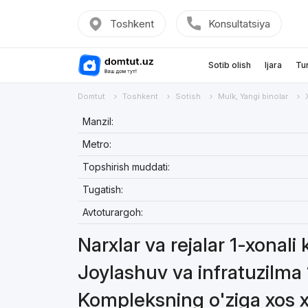
Toshkent
Konsultatsiya
Sotib olish
Ijara
Tu
Domtut
Toshkent
Sotish
Mulk, Yangi binolar
Manzil:
Metro:
Topshirish muddati:
Tugatish:
Avtoturargoh:
Narxlar va rejalar 1-xonali k
Joylashuv va infratuzilma 1
Kompleksning o'ziga xos xus