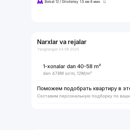
Bekat 12 / Stroiteley
1.5 км 6 мин
Narxlar va rejalar
Yangilangan 04.08.2025
1-xonalar
dan 40-58 m²
dan
478M
soʻm
,
12M
/m²
Поможем подобрать квартиру в эт
Составим персональную подборку по ваш
Reklama