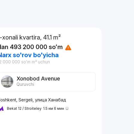
1-xonali kvartira, 41.1 m²
dan
493 200 000
soʻm
Narx so'rov bo'yicha
2 000 000
soʻm
m² uchun
Xonobod Avenue
Quruvchi
oshkent, Sergeli, улица Ханабад
Bekat 12 / Stroiteley
1.5 км 6 мин