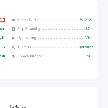
o'q
Isitish Tizimi
Avtonom
isht
Ship Balandligi
3.2 m
ylik
Uyni yozing
G'isht
18
Tugatish
Qoralama
osti
Xonadonlar soni
966
Stavka foizi