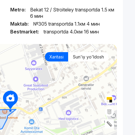
Metro:
Bekat 12 / Stroiteley transportda 1.5 км
6 мин
Maktab:
№305 transportda 1.1км 4 мин
Bestmarket:
transportda 4.0км 16 мин
Xaritasi
Sun'iy yo'ldosh