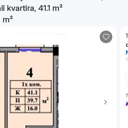
i kvartira, 41.1 m²
1 m²
1
T