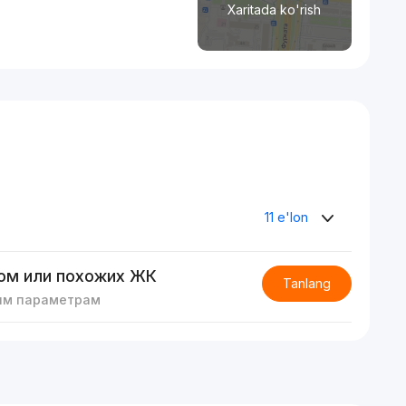
Xaritada ko'rish
11 e'lon
ом или похожих ЖК
Tanlang
им параметрам