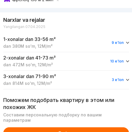
Narxlar va rejalar
Yangilangan 07.04.2025
1-xonalar
dan 33-56 m²
9 e'lon
dan
380M
soʻm
,
12M
/m²
2-xonalar
dan 41-73 m²
10 e'lon
dan
472M
soʻm
,
12M
/m²
3-xonalar
dan 71-90 m²
3 e'lon
dan
814M
soʻm
,
12M
/m²
Поможем подобрать квартиру в этом или
похожих ЖК
Составим персональную подборку по вашим
параметрам