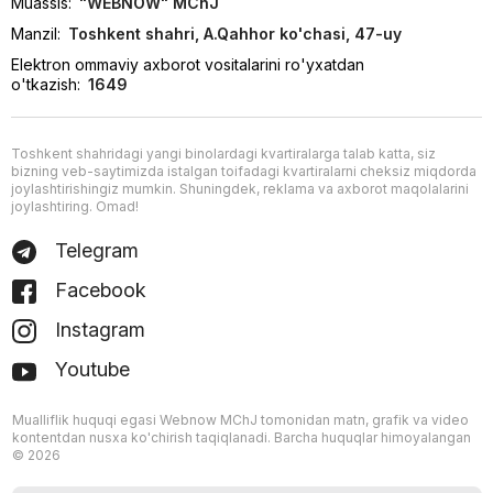
Muassis:
"WEBNOW" MChJ
Manzil:
Toshkent shahri, A.Qahhor ko'chasi, 47-uy
Elektron ommaviy axborot vositalarini ro'yxatdan
o'tkazish:
1649
Toshkent shahridagi yangi binolardagi kvartiralarga talab katta, siz
bizning veb-saytimizda istalgan toifadagi kvartiralarni cheksiz miqdorda
joylashtirishingiz mumkin. Shuningdek, reklama va axborot maqolalarini
joylashtiring. Omad!
Telegram
Facebook
Instagram
Youtube
Mualliflik huquqi egasi Webnow MChJ tomonidan matn, grafik va video
kontentdan nusxa ko'chirish taqiqlanadi. Barcha huquqlar himoyalangan
© 2026