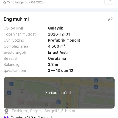
Yangilangan 07.04.2025
Eng muhimi
Uy-joy sinfi
Qulaylik
Topshirish muddati
2026-12-01
Uyni yozing
Prefabrik monolit
Complex area
4 500 m²
avtoturargoh
Er usti/osti
Bezatish
Qoralama
Balandligi
3.3 m
qavatlar soni
3 — 13 dan 12
Xaritada ko'rish
Toshkent, Sergeli, Sergeli 1, 5-bekat
Qipchoq
150 м 2 мин