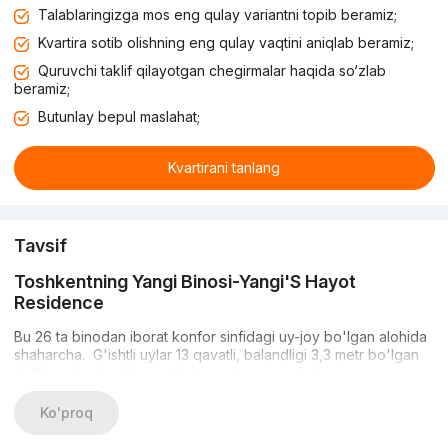
Talablaringizga mos eng qulay variantni topib beramiz;
Kvartira sotib olishning eng qulay vaqtini aniqlab beramiz;
Quruvchi taklif qilayotgan chegirmalar haqida so‘zlab
beramiz;
Butunlay bepul maslahat;
Kvartirani tanlang
Tavsif
Toshkentning Yangi Binosi-Yangi'S Hayot
Residence
Bu 26 ta binodan iborat konfor sinfidagi uy-joy bo'lgan alohida
shaharcha. G'ishtli uylar 13 qavatli, balandligi 3,3 metr bo'lgan
shiftlar, shuningdek, egalarining shaxsiy joylashuvi va
ta'mirlanishi uchun tayyor bo'lgan qo'pol qoplamalarga ega. U
Toshkent shahrining Sergeli tumanida joylashgan. Ushbu ulkan
Ko'proq
inshootning ishlab chiqaruvchisi Kamol Construction qurilish
kompaniyasi hisoblanadi.