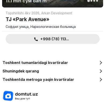
11.1 mln
сўм
dan m²
Topshirilishi 4kv 2026
,
Arkan Development
TJ «Park Avenue»
Софдил улица, Наркологическая больница
+998 (78) 113...
Toshkent tumanlaridagi kvartiralar
Shuningdek qarang
Toshkentda metroga yaqin kvartiralar