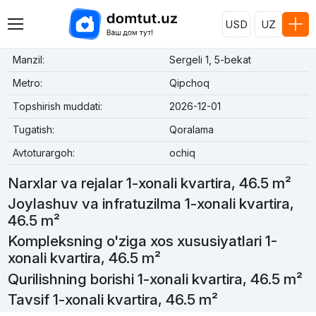
USD
UZ
Manzil:
Sergeli 1, 5-bekat
Metro:
Qipchoq
Topshirish muddati:
2026-12-01
Tugatish:
Qoralama
Avtoturargoh:
ochiq
Narxlar va rejalar 1-xonali kvartira, 46.5 m²
Joylashuv va infratuzilma 1-xonali kvartira,
46.5 m²
Kompleksning o'ziga xos xususiyatlari 1-
xonali kvartira, 46.5 m²
Qurilishning borishi 1-xonali kvartira, 46.5 m²
Tavsif 1-xonali kvartira, 46.5 m²