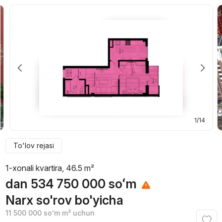
1/14
To'lov rejasi
1-xonali kvartira, 46.5 m²
dan
534 750 000
soʻm
Narx so'rov bo'yicha
11 500 000
soʻm
m² uchun