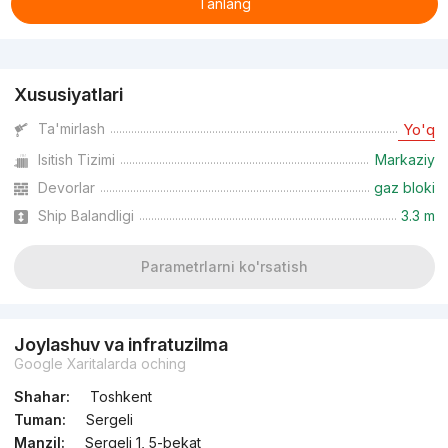
Tanlang
Reklama
Xususiyatlari
Ta'mirlash
Yo'q
Isitish Tizimi
Markaziy
Devorlar
gaz bloki
Ship Balandligi
3.3 m
Parametrlarni ko'rsatish
Joylashuv va infratuzilma
Google Xaritalarda oching
Shahar:
Toshkent
Tuman:
Sergeli
Manzil:
Sergeli 1, 5-bekat