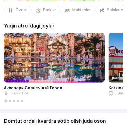
Ovqat
Parklar
Maktablar
Bolalar bo
Yaqin atrofdagi joylar
Аквапарк Солнечный Город
Korzinka
12 мин 1 км
5 мин 2
Domtut orqali kvartira sotib olish juda oson