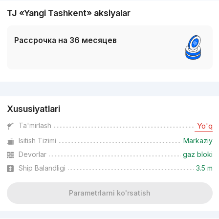
TJ «Yangi Tashkent» aksiyalar
Рассрочка на 36 месяцев
Reklama
Xususiyatlari
Ta'mirlash
Yo'q
Isitish Tizimi
Markaziy
Devorlar
gaz bloki
Ship Balandligi
3.5 m
Parametrlarni ko'rsatish