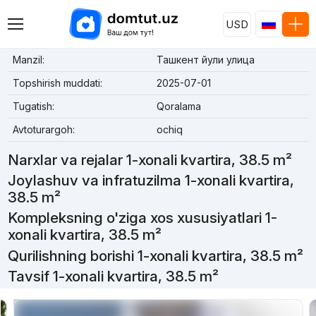
USD
Manzil:
Ташкент йули улица
Topshirish muddati:
2025-07-01
Tugatish:
Qoralama
Avtoturargoh:
ochiq
Narxlar va rejalar 1-xonali kvartira, 38.5 m²
Joylashuv va infratuzilma 1-xonali kvartira,
38.5 m²
Kompleksning o'ziga xos xususiyatlari 1-
xonali kvartira, 38.5 m²
Qurilishning borishi 1-xonali kvartira, 38.5 m²
Tavsif 1-xonali kvartira, 38.5 m²