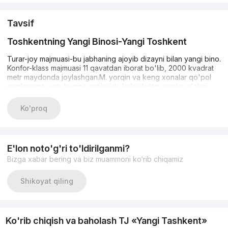
Tavsif
Toshkentning Yangi Binosi-Yangi Toshkent
Turar-joy majmuasi-bu jabhaning ajoyib dizayni bilan yangi bino.
Konfor-klass majmuasi 11 qavatdan iborat bo'lib, 2000 kvadrat
metr maydonda joylashgan.M. yorqin va keng xonalar qo'pol
qoplamaga ega, buning natijasida kelajakdagi egalar o'zlari
uchun ta'mirlashni amalga oshirishlari mumkin.
Ko'proq
Bu erda farovon hayot uchun zarur bo'lgan barcha narsalar
mavjud: ijarachilar uchun er osti va er osti to'xtash joylari,
Markaziy isitish, IP-interkomlar, Internet, sizning minimarketingiz,
sport klubingiz, bolalar bog'changiz, shuningdek bolalar
E'lon noto'g'ri to'ldirilganmi?
bog'chasi va ish joylari.
Bizga xabar bering va biz muammoni ko‘rib chiqamiz
Shikoyat qiling
Infratuzilma
Yangi bino shaharning nufuzli Yashnobod tumanida joylashgan.
Ko'rib chiqish va baholash TJ «Yangi Tashkent»
Yaqin atrofda barcha zarur ijtimoiy infratuzilma ob'ektlari