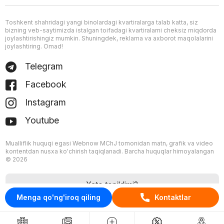
Toshkent shahridagi yangi binolardagi kvartiralarga talab katta, siz
bizning veb-saytimizda istalgan toifadagi kvartiralarni cheksiz miqdorda
joylashtirishingiz mumkin. Shuningdek, reklama va axborot maqolalarini
joylashtiring. Omad!
Telegram
Facebook
Instagram
Youtube
Mualliflik huquqi egasi Webnow MChJ tomonidan matn, grafik va video
kontentdan nusxa ko'chirish taqiqlanadi. Barcha huquqlar himoyalangan
© 2026
Xato topildimi?
Menga qo'ng'iroq qiling
Kontaktlar