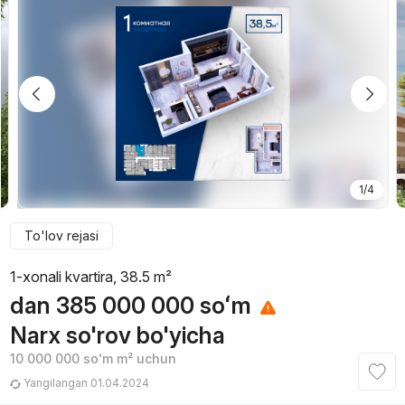
1/4
To'lov rejasi
1-xonali kvartira, 38.5 m²
dan
385 000 000
soʻm
Narx so'rov bo'yicha
10 000 000
soʻm
m² uchun
Yangilangan 01.04.2024