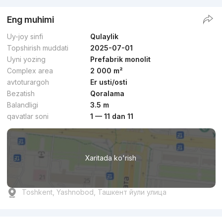
Eng muhimi
Uy-joy sinfi
Qulaylik
Topshirish muddati
2025-07-01
Uyni yozing
Prefabrik monolit
Complex area
2 000 m²
avtoturargoh
Er usti/osti
Bezatish
Qoralama
Balandligi
3.5 m
qavatlar soni
1 — 11 dan 11
Xaritada ko'rish
Toshkent, Yashnobod, Ташкент йули улица