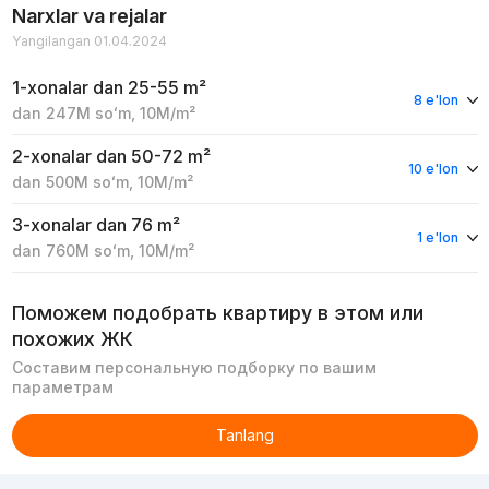
Narxlar va rejalar
Yangilangan 01.04.2024
1-xonalar
dan 25-55 m²
8 e'lon
dan
247M
soʻm
,
10M
/m²
2-xonalar
dan 50-72 m²
10 e'lon
dan
500M
soʻm
,
10M
/m²
3-xonalar
dan 76 m²
1 e'lon
dan
760M
soʻm
,
10M
/m²
Поможем подобрать квартиру в этом или
похожих ЖК
Составим персональную подборку по вашим
параметрам
Tanlang