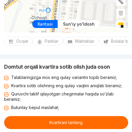
Xaritasi
Sun'iy yo'ldosh
Ovqat
Parklar
Maktablar
Bolalar bo
Domtut orqali kvartira sotib olish juda oson
Talablaringizga mos eng qulay variantni topib beramiz;
Kvartira sotib olishning eng qulay vaqtini aniqlab beramiz;
Quruvchi taklif qilayotgan chegirmalar haqida so‘zlab
beramiz;
Butunlay bepul maslahat;
Kvartirani tanlang