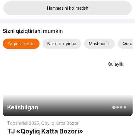
chiquvchi bilan bog'lanish talab qilinadi.
Hammasini ko'rsatish
Sizni qiziqtirishi mumkin
Yaqin-atrofda
Narxi bo'yicha
Mashhurlik
Quruv
Qulaylik
Kelishilgan
Topshirildi 2025
,
Qoyliq Katta Bozori
TJ «Qoyliq Katta Bozori»