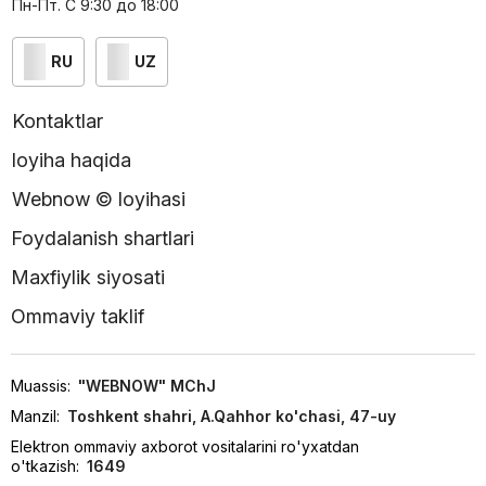
Пн-Пт. С 9:30 до 18:00
RU
UZ
Kontaktlar
loyiha haqida
Webnow © loyihasi
Foydalanish shartlari
Maxfiylik siyosati
Ommaviy taklif
Muassis:
"WEBNOW" MChJ
Manzil:
Toshkent shahri, A.Qahhor ko'chasi, 47-uy
Elektron ommaviy axborot vositalarini ro'yxatdan
o'tkazish:
1649