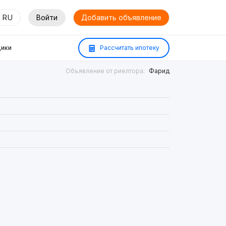
RU
Войти
Добавить объявление
ики
Рассчитать ипотеку
Объявление от риелтора:
Фарид