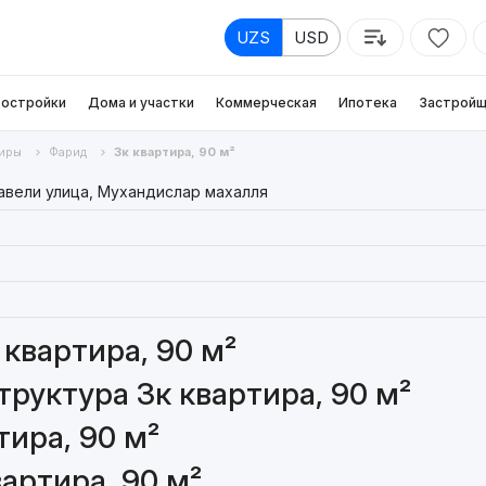
UZS
USD
остройки
Дома и участки
Коммерческая
Ипотека
Застройщ
иры
Фарид
3к квартира, 90 м²
авели улица, Мухандислар махалля
квартира, 90 м²
руктура 3к квартира, 90 м²
тира, 90 м²
артира, 90 м²