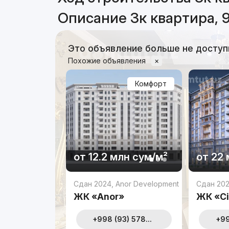
Описание 3к квартира, 
Это объявление больше не доступ
Похожие объявления
×
Комфорт
от
12.2 млн
сум
/м²
от
22 
Сдан 2024
,
Anor Development
Сдан 20
ЖК «Anor»
ЖК «Ci
+998 (93) 578...
+99