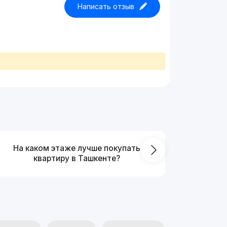
Написать отзыв
На каком этаже лучше покупать
Что выг
квартиру в Ташкенте?
от