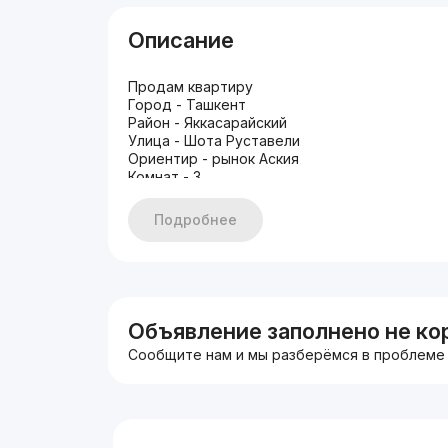
Описание
Продам квартиру
Город - Ташкент
Район - Яккасарайский
Улица - Шота Руставели
Ориентир - рынок Аския
Комнат - 3
Этаж - 2
Этажность - 4
Подробнее
Площадь м? - 95
Состояние - с ремонтом
Описание - высокопотолочка , кирпич, все 
дороги,
Цена - 187.500$
Тел: +99893 581 10 20 Фарид
Объявление заполнено не ко
+99894 661 10 30 Тимур
Сообщите нам и мы разберёмся в проблеме
Наш бот в Telegramm http://telegram.me/fartim