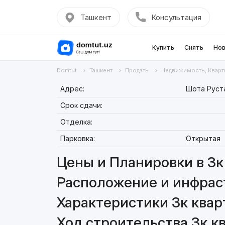
Ташкент
Консультация
Купить
Снять
Нов
Domtut
Ташкент
Продать
Недвижимость, Кварт
Адрес:
Шота Руст
Срок сдачи:
Отделка:
Парковка:
Открытая
Цены и Планировки в 3к 
Расположение и инфраст
Характеристики 3к квар
Ход строительства 3к кв