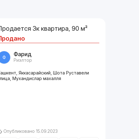
Продается 3к квартира, 90 м²
Продано
Фарид
Ф
Риэлтор
Ташкент, Яккасарайский, Шота Руставели
улица, Мухандислар махалля
Опубликовано 15.09.2023