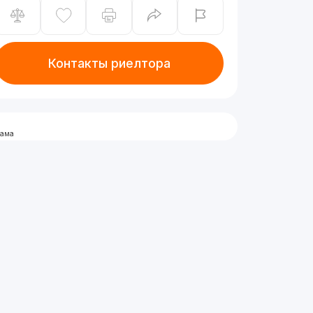
Контакты риелтора
лама