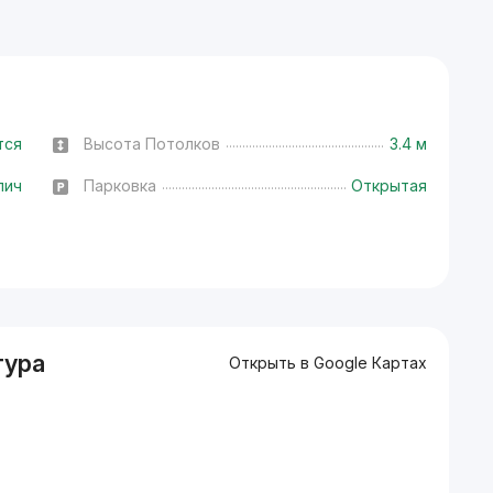
тся
Высота Потолков
3.4 м
пич
Парковка
Открытая
тура
Открыть в Google Картах