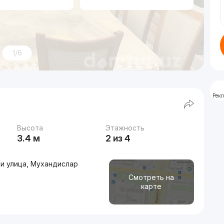
1/6
Рек
Высота
Этажность
3.4 м
2 из 4
и улица, Мухандислар
Смотреть на
карте