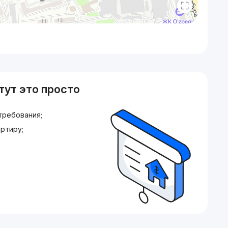
тут это просто
требования;
ртиру;