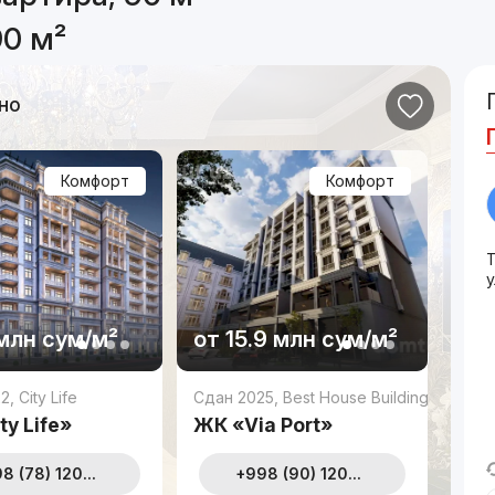
90 м²
но
Комфорт
Комфорт
млн
сум
/м²
от
15.9 млн
сум
/м²
22
,
City Life
Сдан 2025
,
Best House Building
ty Life»
ЖК «Via Port»
8 (78) 120...
+998 (90) 120...