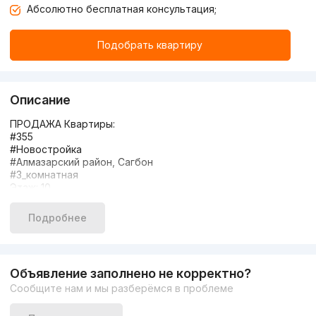
Абсолютно бесплатная консультация;
Подобрать квартиру
Описание
ПРОДАЖА Квартиры:
#355
#Новостройка
#Алмазарский район, Сагбон
#3_комнатная
Этаж: 10
Этажность: 10
Общая площадь:110м²
Подробнее
Состояние: евро ремонт, новая с мебалью и техникой
Дополнительно: отличная локация, развитая
инфраструктура.
Цена: 137 000
Объявление заполнено не корректно?
+998940811666
Сообщите нам и мы разберёмся в проблеме