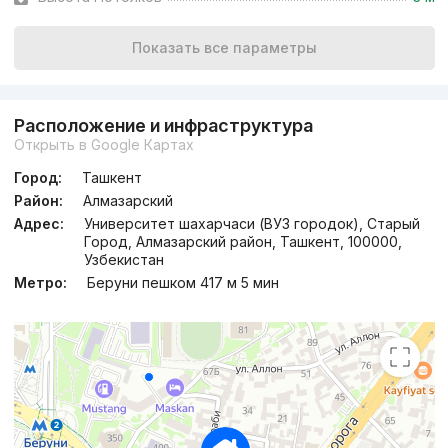
от
17.4 млн
сум
/м²
Показать все параметры
Сдан
,
Sherzod2
3к квартира, 70 м²
Расположение и инфраструктура
Открыть в Google Картах
+998 (90) 983...
Город:
Ташкент
Район:
Алмазарский
Адрес:
Университет шахарчаси (ВУЗ городок), Старый
Город, Алмазарский район, Ташкент, 100000,
Узбекистан
Метро:
Беруни пешком 417 м 5 мин