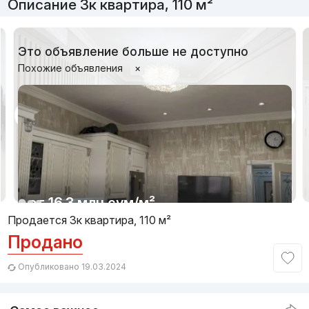
Описание 3к квартира, 110 м²
Это объявление больше не доступно
Похожие объявления
×
1/8
от
16.3 млн
сум
/м²
Продается 3к квартира, 110 м²
Продано
Сдан 2020
,
Barkamol
3к квартира, 101 м²
Опубликовано 19.03.2024
+998 (91) 967...