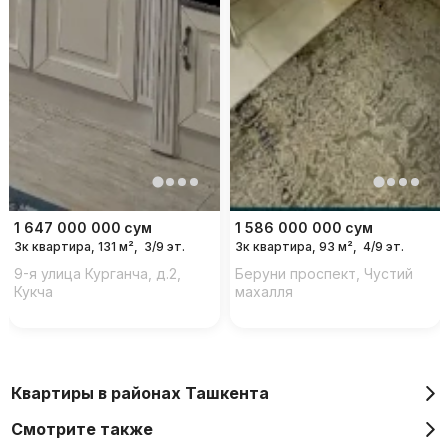
1 647 000 000
сум
1 586 000 000
сум
3к квартира, 131 м²,
3/9 эт.
3к квартира, 93 м²,
4/9 эт.
9-я улица Курганча, д.2,
Беруни проспект, Чустий
Кукча
махалля
Квартиры в районах Ташкента
Смотрите также