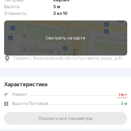
Высота
3 м
Этажность
3 из 10
Смотреть на карте
Ташкент, Яккасарайский, Шота Руставели улица, д.61
Реклама
Характеристики
Ремонт
Нет
Высота Потолков
3 м
Показать все параметры