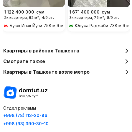
1 122 400 000
сум
1 671 400 000
сум
2к квартира, 62 м²,
4/9 эт.
3к квартира, 75 м²,
8/9 эт.
Буюк Ипак Йули
758 м 9 мин пешком
Юнуса Раджаби
738 м 9 м
Квартиры в районах Ташкента
Смотрите также
Квартиры в Ташкенте возле метро
Отдел рекламы
+998 (78) 113-20-86
+998 (93) 390-30-10