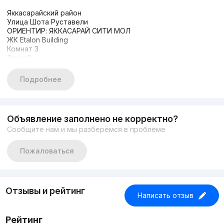
Яккасарайский район
Улица Шота Руставели
ОРИЕНТИР: ЯККАСАРАЙ СИТИ МОЛ
ЖК Etalon Building
Комнат 3
Этаж 3
Этажность 10
Общая площадь 60 м2
Подробнее
Состояние Евроремонт
Аренда 750 у.е
Цена 110.000 у.е торг
+998935700395
Объявление заполнено не корректно?
+998500404257
Сообщите нам и мы разберёмся в проблеме
Пожаловаться
Отзывы и рейтинг
Написать отзыв
Рейтинг