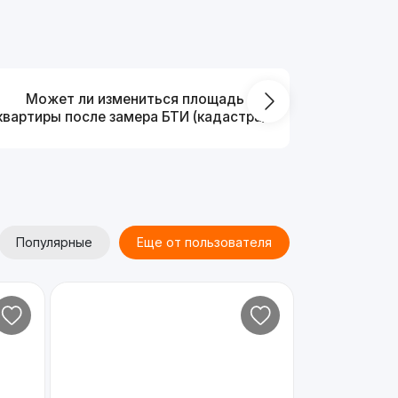
Может ли измениться площадь
На ка
квартиры после замера БТИ (кадастра)?
Популярные
Еще от пользователя