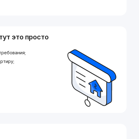
тут это просто
требования;
ртиру;