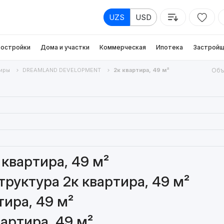
UZS
USD
остройки
Дома и участки
Коммерческая
Ипотека
Застройщ
иры
DREAMLAND DEVELOPMENT
2к квартира, 49 м²
Объ
квартира, 49 м²
руктура 2к квартира, 49 м²
тира, 49 м²
артира, 49 м²