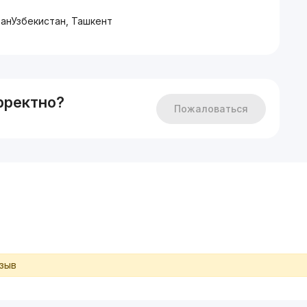
танУзбекистан, Ташкент
рректно?
Пожаловаться
тзыв