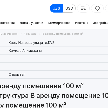
UZS
USD
остройки
Дома и участки
Коммерческая
Ипотека
Застройщ
оммерческая
Abdulaziz
В аренду помещение 100 м²
Кары Ниязова улица, д.17/2
Хамида Алимджана
Открытая
аренду помещение 100 м²
труктура В аренду помещение 10
ду помещение 100 м²