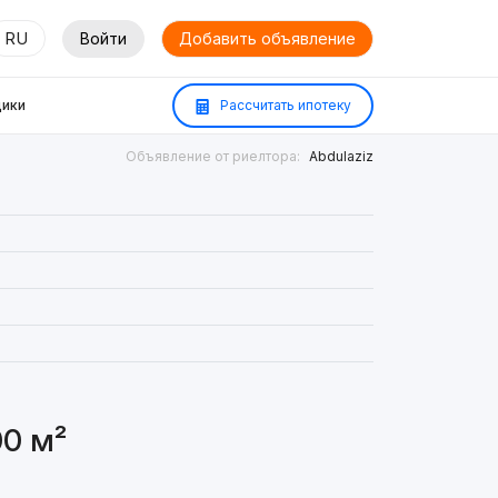
RU
Войти
Добавить объявление
ики
Рассчитать ипотеку
Объявление от риелтора:
Abdulaziz
0 м²