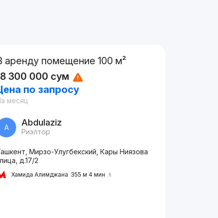
В аренду помещение 100 м²
18 300 000
сум
Цена по запросу
На месяц
Abdulaziz
A
Риэлтор
Ташкент, Мирзо-Улугбекский, Кары Ниязова
лица, д.17/2
Хамида Алимджана
355 м 4 мин