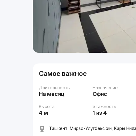
Самое важное
Длительность
Назначение
На месяц
Офис
Высота
Этажность
4 м
1 из 4
Ташкент, Мирзо-Улугбекский, Кары Ниязо