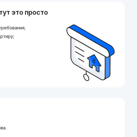
тут это просто
требования;
ртиру;
ва.