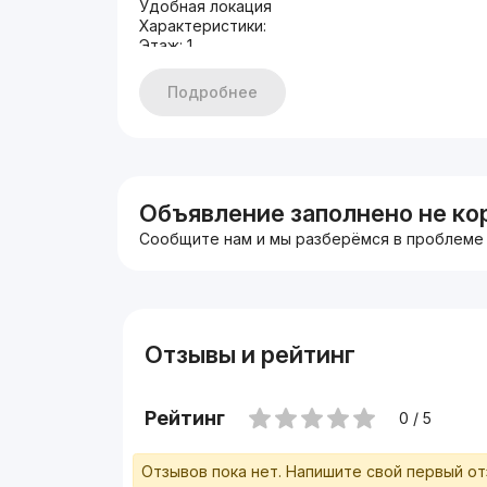
Удобная локация
Характеристики:
Этаж: 1
Площадь: 100 м²
Формат: 3 комнаты
Подробнее
Состояние: С ремонт
Аренда: 1500$
+998933373776
Другие варианты: nejiloy_uzz
Объявление заполнено не ко
Сообщите нам и мы разберёмся в проблеме
Отзывы и рейтинг
Рейтинг
0 / 5
Отзывов пока нет. Напишите свой первый о