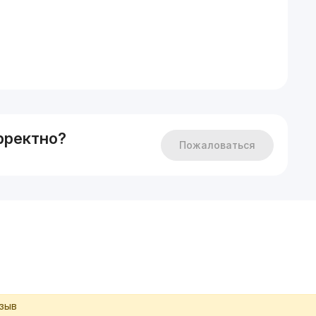
рректно?
Пожаловаться
тзыв