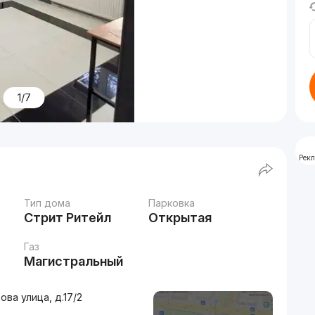
1/7
Рек
Тип дома
Парковка
Стрит Ритейл
Открытая
Газ
Магистральный
ва улица, д.17/2