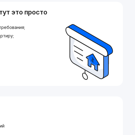
тут это просто
требования;
ртиру;
ий