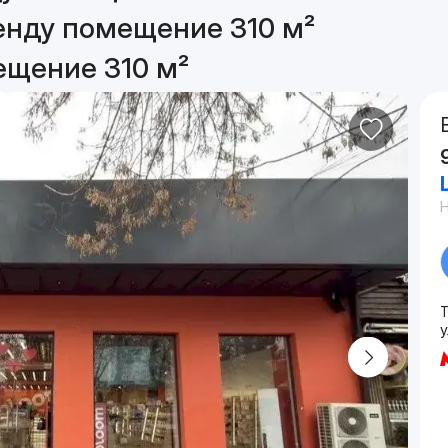
енду помещение 310 м²
ещение 310 м²
у