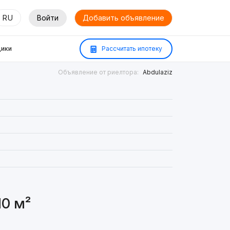
RU
Войти
Добавить объявление
ики
Рассчитать ипотеку
Объявление от риелтора:
Abdulaziz
0 м²