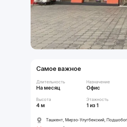
Самое важное
Длительность
Назначение
На месяц
Офис
Высота
Этажность
4 м
1 из 1
Ташкент, Мирзо-Улугбекский, Подшобог 