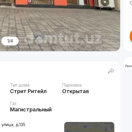
1/4
Рек
Тип дома
Парковка
Стрит Ритейл
Открытая
Газ
Магистральный
улица, д.135