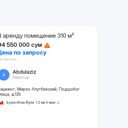
В аренду помещение 310 м²
94 550 000
сум
Цена по запросу
На месяц
Abdulaziz
A
Риэлтор
Ташкент, Мирзо-Улугбекский, Подшобог
лица, д.135
Буюк Ипак Йули
1.3 км 5 мин