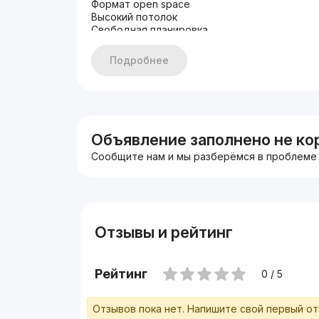
Формат open space
Высокий потолок
Свободная планировка
Есть паркинг
Хорошая проходимость
Подробнее
Первая линия
Цена 25$ за м2 без учета НДС
+998933373776
Другие варианты: nejiloy_uzz
Объявление заполнено не ко
Сообщите нам и мы разберёмся в проблеме
Отзывы и рейтинг
Рейтинг
0 / 5
Отзывов пока нет. Напишите свой первый о