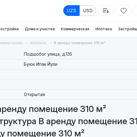
UZS
USD
остройки
Дома и участки
Коммерческая
Ипотека
Застройщ
оммерческая
Abdulaziz
В аренду помещение 310 м²
Подшобог улица, д.135
Буюк Ипак Йули
Открытая
аренду помещение 310 м²
труктура В аренду помещение 31
ду помещение 310 м²