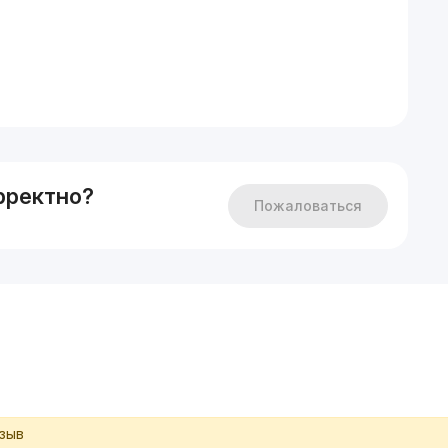
рректно?
Пожаловаться
тзыв