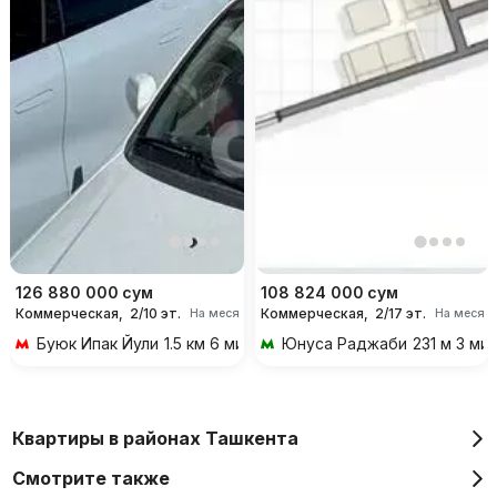
126 880 000
сум
108 824 000
сум
Коммерческая,
2/10 эт.
Коммерческая,
2/17 эт.
На месяц
На месяц
Буюк Ипак Йули
1.5 км 6 мин на транспорте
Юнуса Раджаби
231 м 3 ми
Квартиры в районах Ташкента
Смотрите также