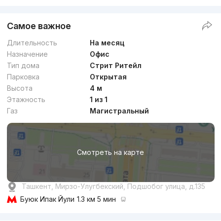
Самое важное
Длительность
На месяц
Назначение
Офис
Тип дома
Стрит Ритейл
Парковка
Открытая
Высота
4 м
Этажность
1 из 1
Газ
Магистральный
Смотреть на карте
Ташкент, Мирзо-Улугбекский, Подшобог улица, д.135
Буюк Ипак Йули
1.3 км 5 мин