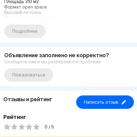
Площадь 310 м2
Формат open space
Высокий потолок
Свободная планировка
Есть паркинг
Хорошая проходимость
Подробнее
Первая линия
Цена 25$ за м2 без учета НДС
+998933373776
Другие варианты: nejiloy_uzz
Объявление заполнено не корректно?
Сообщите нам и мы разберёмся в проблеме
Пожаловаться
Отзывы и рейтинг
Написать отзыв
Рейтинг
0 / 5