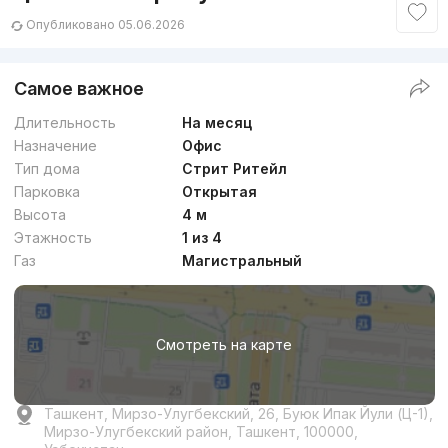
Опубликовано 05.06.2026
Самое важное
Длительность
На месяц
Назначение
Офис
Тип дома
Стрит Ритейл
Парковка
Открытая
Высота
4 м
Этажность
1 из 4
Газ
Магистральный
Смотреть на карте
Ташкент, Мирзо-Улугбекский, 26, Буюк Ипак Йули (Ц-1),
Мирзо-Улугбекский район, Ташкент, 100000,