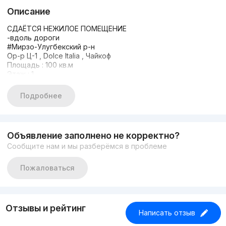
Описание
СДАЁТСЯ НЕЖИЛОЕ ПОМЕЩЕНИЕ
-вдоль дороги
#Мирзо-Улугбекский р-н
Ор-р Ц-1 , Dolce Italia , Чайкоф
Площадь : 100 кв.м
Этаж : 1
Кол-во комнат : open space
Состояние : Евроремонт
Подробнее
ЦЕНА : 4000 у.е.
+998933373776
Другие варианты nejiloy_uzz
Объявление заполнено не корректно?
Сообщите нам и мы разберёмся в проблеме
Пожаловаться
Отзывы и рейтинг
Написать отзыв